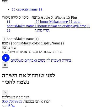
נפח:
{{ capacity.name }}
מתנה - כיסוי סיליקון מקורי Apple ל- iPhone 15 Plus
צבע:
{{ bonusMakat.name }}
{{
bonusMakat.name
{{bonusMakat.color.displayName}}
שווי מתנה:
}}
{{ bonusMakat.name }}
צבע {{bonusMakat.color.displayName}}
שווי מתנה
בחירת הטבות לרוכשים ואביזרים משלימים
בחירת הטבות לרוכשים ואביזרים משלימים
✕
לפני שנתחיל את השיחה
נשמח להכיר
✕
אנחנו פה בשבילכם
דברו איתנו במספר:
050-7079955