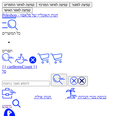
קפיצה לפוטר
קפיצה לאיזור המרכזי
קפיצה לאיזור התפריט
קפיצה לאזור האישי
חנות האונליין של פלאפון
-
Peleshop
כל המוצרים
תפריט
{{ cartItemsCount }}
סל
כניסת מנויי חברות
חנות אילת
חיפוש