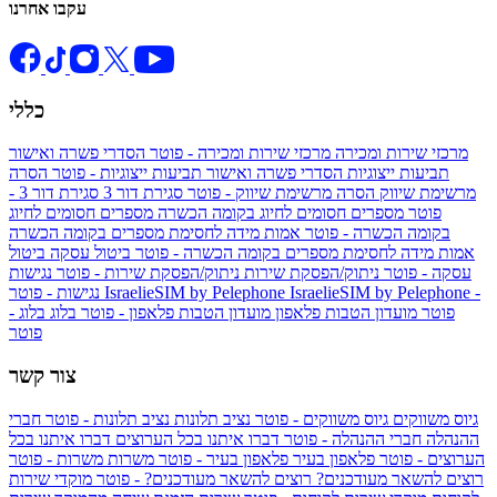
עקבו אחרנו
כללי
מרכזי שירות ומכירה
מרכזי שירות ומכירה - פוטר
הסדרי פשרה ואישור
תביעות ייצוגיות
הסדרי פשרה ואישור תביעות ייצוגיות - פוטר
הסרה
מרשימת שיווק
הסרה מרשימת שיווק - פוטר
סגירת דור 3
סגירת דור 3 -
פוטר
מספרים חסומים לחיוג בקומה הכשרה
מספרים חסומים לחיוג
בקומה הכשרה - פוטר
אמות מידה לחסימת מספרים בקומה הכשרה
אמות מידה לחסימת מספרים בקומה הכשרה - פוטר
ביטול עסקה
ביטול
עסקה - פוטר
ניתוק/הפסקת שירות
ניתוק/הפסקת שירות - פוטר
נגישות
IsraelieSIM by Pelephone -
IsraelieSIM by Pelephone
נגישות - פוטר
פוטר
מועדון הטבות פלאפון
מועדון הטבות פלאפון - פוטר
בלוג
בלוג -
פוטר
צור קשר
גיוס משווקים
גיוס משווקים - פוטר
נציב תלונות
נציב תלונות - פוטר
חברי
ההנהלה
חברי ההנהלה - פוטר
דברו איתנו בכל הערוצים
דברו איתנו בכל
הערוצים - פוטר
פלאפון בעיר
פלאפון בעיר - פוטר
משרות
משרות - פוטר
רוצים להשאר מעודכנים?
רוצים להשאר מעודכנים? - פוטר
מוקדי שירות