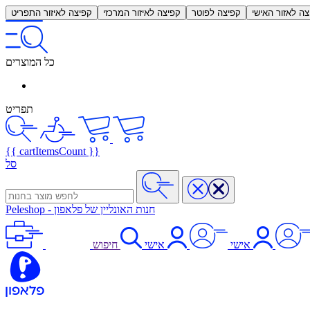
צה לאזור האישי
קפיצה לפוטר
קפיצה לאיזור המרכזי
קפיצה לאיזור התפריט
כל המוצרים
תפריט
{{ cartItemsCount }}
סל
חנות האונליין של פלאפון
-
Peleshop
אישי
אישי
חיפוש