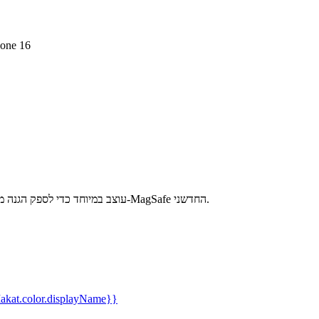
כיסוי סיליקון מקורי ple
כיסוי סיליקון MagSafe המקורי של Apple ל-iPhone 16 עוצב במיוחד כדי לספק הגנה מירבית עם מנגנון ה-MagSafe החדשני.
kat.color.displayName}}