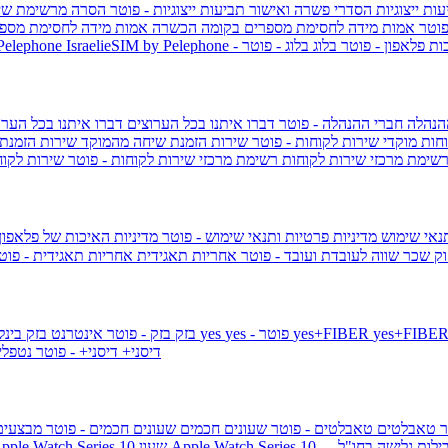
ות ייצוגיות
הסדרי פשרה ואישור תביעות ייצוגיות - פוטר
הסרה מרשימת שי
פוטר
אמות מידה לחסימת מספרים בקומה הכשרה
אמות מידה לחסימת מספר
ות פלאפון - פוטר
בלוג
בלוג - פוטר
 Pelephone
הנהלה
חברי ההנהלה - פוטר
דברו איתנו בכל הערוצים
דברו איתנו בכל הערו
וחות
מוקדי שירות לקוחות - פוטר
שירות הזמנת שיחה מהמוקד
שירות הזמנת
שימת מרכזי שירות לקוחות
רשימת מרכזי שירות לקוחות - פוטר
שירות לקוח
תנאי שימוש
מדיניות פרטיות ותנאי שימוש - פוטר
מדיניות האיכות של פלאפון
ק שכר שווה לעובדת ועובד - פוטר
אחריות תאגידית
אחריות תאגידית - פו
yes+FIBER
yes - פוטר
yes
144 - פוטר
בזק
בזק - פוטר
אינטרנט בזק בינל
דיסני+
דיסני+ - פוטר
נטפל
ר
טאבלטים
טאבלטים - פוטר
שעונים חכמים
שעונים חכמים - פוטר
מבצעי
ילות גלישה בחו"ל -
שעון ple Watch Series 10