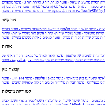
ווק
הסרה מרשימת שיווק - פוטר
סגירת דור 3
סגירת דור 3 - פוטר
מספרים
ים בקומה הכשרה - פוטר
ביטול עסקה
ביטול עסקה - פוטר
ניתוק/הפסקת
IsraelieSIM by
נגישות - פוטר
שירות
ניתוק/הפסקת שירות - פוטר
נגישות
צור קשר
צים - פוטר
פלאפון בעיר
פלאפון בעיר - פוטר
משרות
משרות - פוטר
רוצים
 שיחה מהמוקד - פוטר
מוקדי שירות- איתור וזימון תור
מוקדי שירות- איתור
ות במייל
שירות לקוחות במייל - פוטר
סניפים באילת
סניפים באילת - פוטר
אודות
מדיניות האיכות של פלאפון - פוטר
הקוד האתי של פלאפון
הקוד האתי של
טר
אמנת שירות פלאפון
אמנת שירות פלאפון - פוטר
العربية
العربية - פוטר
קבוצת בזק
אומי
אינטרנט בזק בינלאומי - פוטר
פלאפון
פלאפון - פוטר
144
יקס
נטפליקס - פוטר
חבילות טלוויזיה וסיבים
חבילות טלוויזיה וסיבים - פוטר
קטגוריות מובילות
ם
מבצעים - פוטר
אייפד
אייפד - פוטר
מוצרי חשמל לבית
מוצרי חשמל לבית
Ap
אפל איירפודס AirPods 4 - פוטר
אפל איירפודס AirPods 4
- פוטר