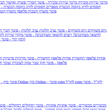
מרכזי שירות ומכירה
מרכזי שירות ומכירה - פוטר
הסדרי פשרה ואישור תביע
חסומים לחיוג בקומה הכשרה
מספרים חסומים לחיוג בקומה הכשרה - 
IsraelieSIM by Pelephone - פוטר
מועדון הטבות פלאפון
מועדון הטב
גיוס משווקים
גיוס משווקים - פוטר
נציב תלונות
נציב תלונות - פוטר
חברי ה
להשאר מעודכנים?
רוצים להשאר מעודכנים? - פוטר
מוקדי שירות לק
וזימון תור - פוטר
ר
אודות פלאפון תקשורת
אודות פלאפון תקשורת - פוטר
מדיניות פרטיות ו
פלאפון - פוטר
חוק שכר שווה לעובדת ועובד
חו
esim לחו"ל - פוטר
esim לחו"ל
בזק Online - פוטר
בזק Online
yes+FIBER - פוטר
מכשירים
מכשירים - פוטר
אוזניות
אוזניות - פוטר
רמקולים
רמקולים - פוט
שעון Apple Watch Series 10 - פוטר
שעון חכם סמסונג
שעון חכם סמסונג - פוטר
חבילות גלישה בחו"ל
חב