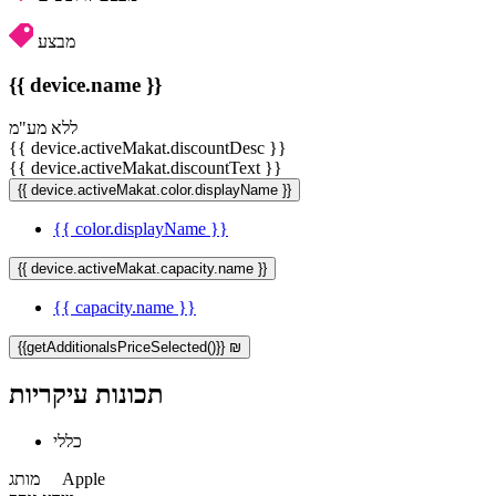
מבצע
{{ device.name }}
ללא מע"מ
{{ device.activeMakat.discountDesc }}
{{ device.activeMakat.discountText }}
{{ device.activeMakat.color.displayName }}
{{ color.displayName }}
{{ device.activeMakat.capacity.name }}
{{ capacity.name }}
{{getAdditionalsPriceSelected()}} ₪
תכונות עיקריות
כללי
Apple
מותג