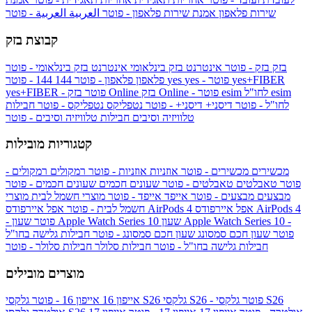
שירות פלאפון
אמנת שירות פלאפון - פוטר
العربية
العربية - פוטר
קבוצת בזק
בזק
בזק - פוטר
אינטרנט בזק בינלאומי
אינטרנט בזק בינלאומי - פוטר
yes+FIBER
yes - פוטר
yes
144 - פוטר
פלאפון
פלאפון - פוטר
144
esim
esim לחו"ל
בזק Online - פוטר
בזק Online
yes+FIBER - פוטר
לחו"ל - פוטר
דיסני+
דיסני+ - פוטר
נטפליקס
נטפליקס - פוטר
חבילות
טלוויזיה וסיבים
חבילות טלוויזיה וסיבים - פוטר
קטגוריות מובילות
מכשירים
מכשירים - פוטר
אוזניות
אוזניות - פוטר
רמקולים
רמקולים -
פוטר
טאבלטים
טאבלטים - פוטר
שעונים חכמים
שעונים חכמים - פוטר
מבצעים
מבצעים - פוטר
אייפד
אייפד - פוטר
מוצרי חשמל לבית
מוצרי
אפל איירפודס AirPods 4
אפל איירפודס AirPods 4
חשמל לבית - פוטר
שעון Apple Watch Series 10 -
שעון Apple Watch Series 10
- פוטר
פוטר
שעון חכם סמסונג
שעון חכם סמסונג - פוטר
חבילות גלישה בחו"ל
חבילות גלישה בחו"ל - פוטר
חבילות סלולר
חבילות סלולר - פוטר
מוצרים מובילים
גלקסי S26 - פוטר
גלקסי S26
גלקסי S26
אייפון 16
אייפון 16 - פוטר