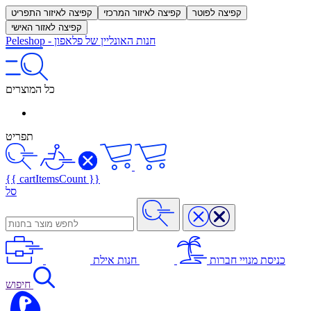
קפיצה לפוטר
קפיצה לאיזור המרכזי
קפיצה לאיזור התפריט
קפיצה לאזור האישי
חנות האונליין של פלאפון
-
Peleshop
כל המוצרים
תפריט
{{ cartItemsCount }}
סל
כניסת מנויי חברות
חנות אילת
חיפוש