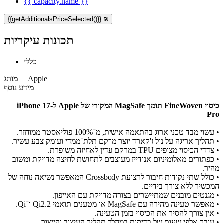
{{ capacity.name }}
{{getAdditionalsPriceSelected()}} ₪
תכונות עיקריות
כללי
Apple
מותג
מידע נוסף
כיסוי FineWoven תומך MagSafe המקורי של Apple ל-iPhone 17
Pro
• עשוי מבד טכני ארוג בהתאמה אישית, מ־100% פוליאסטר ממוחזר.
• תהליך אריגה על נול ז'קארד יוצר מרקם תלת־ממדי ועומק צבע עשיר.
• צדדי הכיסוי מצופים TPU במרקם עדין לאחיזה משופרת.
• כפתורים מאלומיניום אנודייז מעוצבים לתחושת לחיצה מדויקת ומשוב
מהיר.
• כולל שתי נקודות חיבור לרצועת Crossbody המאפשר נשיאה נוחה של
המכשיר ללא צורך בידיים.
• מגנטים מובנים שמתיישרים בצורה מדויקת עם האייפון.
• מאפשר טעינה מהירה עם MagSafe או מטענים תואמי Qi2.2 ו־Qi.
• אין צורך להסיר את הכיסוי בזמן הטעינה.
• עובר אלפי שעות של בדיקות במהלך תהליך העיצוב והייצור.