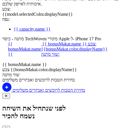
איכותית לאייפון שלכם.
צבע:
{{model.selectedColor.displayName}}
נפח:
{{ capacity.name }}
מתנה - כיסוי TechWoven מקורי Apple ל- iPhone 17 Pro
צבע:
{{ bonusMakat.name }}
{{
bonusMakat.name
{{bonusMakat.color.displayName}}
שווי מתנה:
}}
{{ bonusMakat.name }}
צבע {{bonusMakat.color.displayName}}
שווי מתנה
בחירת הטבות לרוכשים ואביזרים משלימים
בחירת הטבות לרוכשים ואביזרים משלימים
✕
לפני שנתחיל את השיחה
נשמח להכיר