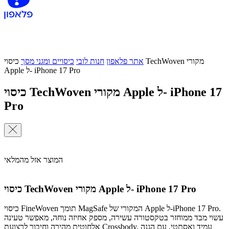
אתר פלאפון
חנות לובי
כיסויים ומגני מסך
כיסוי TechWoven מקורי
Apple ל- iPhone 17 Pro
כיסוי TechWoven מקורי Apple ל- iPhone 17
Pro
המוצר אזל מהמלאי
כיסוי TechWoven מקורי Apple ל- iPhone 17 Pro
כיסוי FineWoven תומך MagSafe המקורי של Apple ל-iPhone 17 Pro.
עשוי מבד ממוחזר בטקסטורה עשירה, מספק אחיזה נוחה, מאפשר טעינה
אלחוטית מהירה וחיבור לרצועת Crossbody. עמיד ואסתטי, עם הגנה