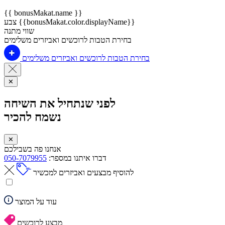
{{ bonusMakat.name }}
צבע {{bonusMakat.color.displayName}}
שווי מתנה
בחירת הטבות לרוכשים ואביזרים משלימים
בחירת הטבות לרוכשים ואביזרים משלימים
✕
לפני שנתחיל את השיחה
נשמח להכיר
✕
אנחנו פה בשבילכם
דברו איתנו במספר:
050-7079955
להוסיף מבצעים ואביזרים למכשיר
עוד על המוצר
מבצע לרוכשים