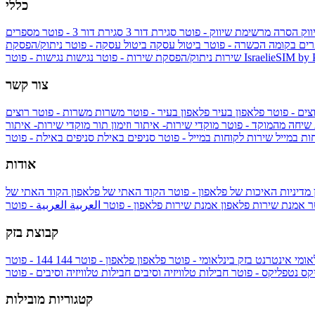
כללי
ווק
הסרה מרשימת שיווק - פוטר
סגירת דור 3
סגירת דור 3 - פוטר
מספרים
ים בקומה הכשרה - פוטר
ביטול עסקה
ביטול עסקה - פוטר
ניתוק/הפסקת
IsraelieSIM by
נגישות - פוטר
שירות
ניתוק/הפסקת שירות - פוטר
נגישות
צור קשר
צים - פוטר
פלאפון בעיר
פלאפון בעיר - פוטר
משרות
משרות - פוטר
רוצים
 שיחה מהמוקד - פוטר
מוקדי שירות- איתור וזימון תור
מוקדי שירות- איתור
ות במייל
שירות לקוחות במייל - פוטר
סניפים באילת
סניפים באילת - פוטר
אודות
מדיניות האיכות של פלאפון - פוטר
הקוד האתי של פלאפון
הקוד האתי של
טר
אמנת שירות פלאפון
אמנת שירות פלאפון - פוטר
العربية
العربية - פוטר
קבוצת בזק
אומי
אינטרנט בזק בינלאומי - פוטר
פלאפון
פלאפון - פוטר
144
יקס
נטפליקס - פוטר
חבילות טלוויזיה וסיבים
חבילות טלוויזיה וסיבים - פוטר
קטגוריות מובילות