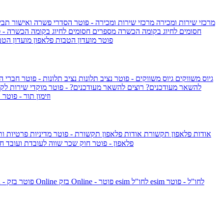
מרכזי שירות ומכירה
מרכזי שירות ומכירה - פוטר
הסדרי פשרה ואישור תביע
חסומים לחיוג בקומה הכשרה
מספרים חסומים לחיוג בקומה הכשרה - 
IsraelieSIM by Pelephone - פוטר
מועדון הטבות פלאפון
מועדון הטב
גיוס משווקים
גיוס משווקים - פוטר
נציב תלונות
נציב תלונות - פוטר
חברי ה
להשאר מעודכנים?
רוצים להשאר מעודכנים? - פוטר
מוקדי שירות לק
וזימון תור - פוטר
ר
אודות פלאפון תקשורת
אודות פלאפון תקשורת - פוטר
מדיניות פרטיות ו
פלאפון - פוטר
חוק שכר שווה לעובדת ועובד
חו
esim לחו"ל - פוטר
esim לחו"ל
בזק Online - פוטר
בזק Online
yes+FIBER - פוטר