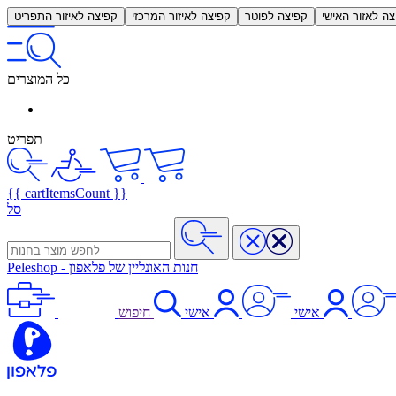
צה לאזור האישי
קפיצה לפוטר
קפיצה לאיזור המרכזי
קפיצה לאיזור התפריט
כל המוצרים
תפריט
{{ cartItemsCount }}
סל
חנות האונליין של פלאפון
-
Peleshop
אישי
אישי
חיפוש