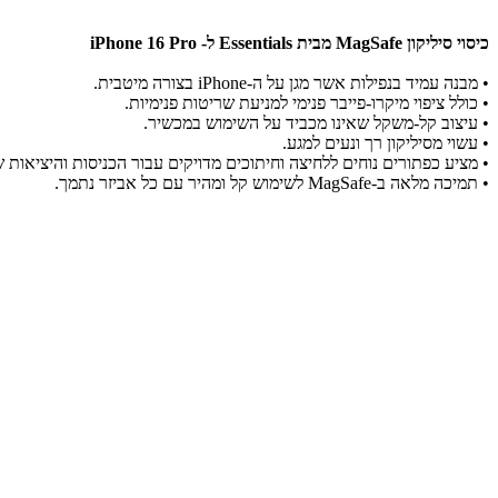
כיסוי סיליקון MagSafe מבית Essentials ל- iPhone 16 Pro
• מבנה עמיד בנפילות אשר מגן על ה-iPhone בצורה מיטבית.
• כולל ציפוי מיקרו-פייבר פנימי למניעת שריטות פנימיות.
• עיצוב קל-משקל שאינו מכביד על השימוש במכשיר.
• עשוי מסיליקון רך ונעים למגע.
• מציע כפתורים נוחים ללחיצה וחיתוכים מדויקים עבור הכניסות והיציאות של ה-ne
• תמיכה מלאה ב-MagSafe לשימוש קל ומהיר עם כל אביזר נתמך.