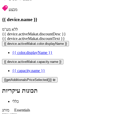
מבצע
{{ device.name }}
ללא מע"מ
{{ device.activeMakat.discountDesc }}
{{ device.activeMakat.discountText }}
{{ device.activeMakat.color.displayName }}
{{ color.displayName }}
{{ device.activeMakat.capacity.name }}
{{ capacity.name }}
{{getAdditionalsPriceSelected()}} ₪
תכונות עיקריות
כללי
Essentials
מותג