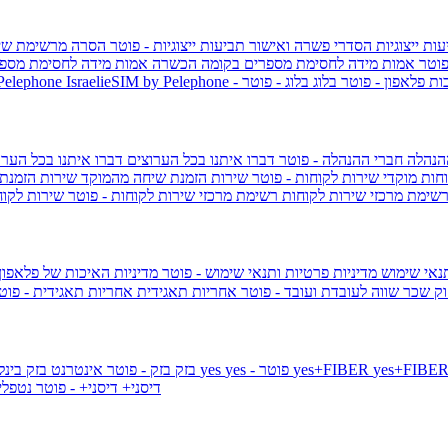
ות ייצוגיות
הסדרי פשרה ואישור תביעות ייצוגיות - פוטר
הסרה מרשימת שי
פוטר
אמות מידה לחסימת מספרים בקומה הכשרה
אמות מידה לחסימת מספר
ות פלאפון - פוטר
בלוג
בלוג - פוטר
 Pelephone
הנהלה
חברי ההנהלה - פוטר
דברו איתנו בכל הערוצים
דברו איתנו בכל הערו
וחות
מוקדי שירות לקוחות - פוטר
שירות הזמנת שיחה מהמוקד
שירות הזמנת
שימת מרכזי שירות לקוחות
רשימת מרכזי שירות לקוחות - פוטר
שירות לקוח
תנאי שימוש
מדיניות פרטיות ותנאי שימוש - פוטר
מדיניות האיכות של פלאפון
ק שכר שווה לעובדת ועובד - פוטר
אחריות תאגידית
אחריות תאגידית - פו
yes+FIBER
yes - פוטר
yes
144 - פוטר
בזק
בזק - פוטר
אינטרנט בזק בינל
דיסני+
דיסני+ - פוטר
נטפל