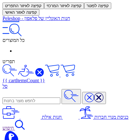
קפיצה לפוטר
קפיצה לאיזור המרכזי
קפיצה לאיזור התפריט
קפיצה לאזור האישי
חנות האונליין של פלאפון
-
Peleshop
כל המוצרים
תפריט
{{ cartItemsCount }}
סל
כניסת מנויי חברות
חנות אילת
חיפוש