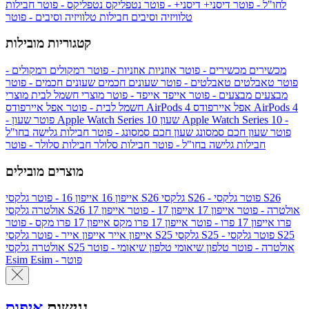
לחו"ל - פוטר
דיסני+
דיסני+ - פוטר
נטפליקס
נטפליקס - פוטר
חבילות
טלוויזיה וסיבים
חבילות טלוויזיה וסיבים - פוטר
קטגוריות מובילות
מכשירים
מכשירים - פוטר
אוזניות
אוזניות - פוטר
רמקולים
רמקולים -
פוטר
טאבלטים
טאבלטים - פוטר
שעונים חכמים
שעונים חכמים - פוטר
מבצעים
מבצעים - פוטר
אייפד
אייפד - פוטר
מוצרי חשמל לבית
מוצרי
אפל איירפודס AirPods 4
אפל איירפודס AirPods 4
חשמל לבית - פוטר
שעון Apple Watch Series 10 -
שעון Apple Watch Series 10
- פוטר
פוטר
שעון חכם סמסונג
שעון חכם סמסונג - פוטר
חבילות גלישה בחו"ל
חבילות גלישה בחו"ל - פוטר
חבילות סלולר
חבילות סלולר - פוטר
מוצרים מובילים
גלקסי S26 - פוטר
גלקסי S26
גלקסי S26
אייפון 16
אייפון 16 - פוטר
גלקסי S26 אולטרה - פוטר
אייפון 17
אייפון 17 - פוטר
אייפון 17
אולטרה
פרו
אייפון 17 פרו - פוטר
אייפון 17 פרו מקס
אייפון 17 פרו מקס - פוטר
גלקסי S25 - פוטר
גלקסי S25
גלקסי S25
אייפון אייר
אייפון אייר - פוטר
גלקסי S25 אולטרה - פוטר
טלפון שיאומי
טלפון שיאומי - פוטר
אולטרה
Esim - פוטר
Esim
נגישות
איפוס