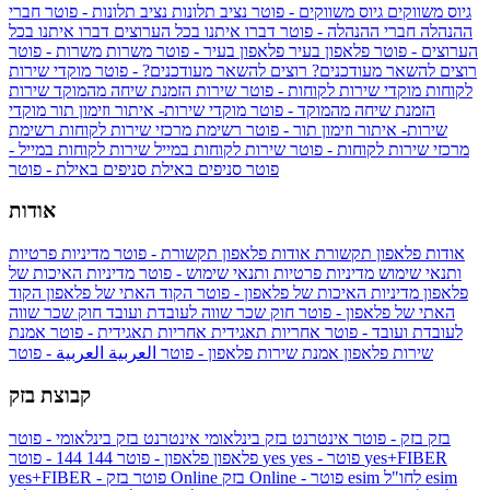
גיוס משווקים
גיוס משווקים - פוטר
נציב תלונות
נציב תלונות - פוטר
חברי
ההנהלה
חברי ההנהלה - פוטר
דברו איתנו בכל הערוצים
דברו איתנו בכל
הערוצים - פוטר
פלאפון בעיר
פלאפון בעיר - פוטר
משרות
משרות - פוטר
רוצים להשאר מעודכנים?
רוצים להשאר מעודכנים? - פוטר
מוקדי שירות
לקוחות
מוקדי שירות לקוחות - פוטר
שירות הזמנת שיחה מהמוקד
שירות
הזמנת שיחה מהמוקד - פוטר
מוקדי שירות- איתור וזימון תור
מוקדי
שירות- איתור וזימון תור - פוטר
רשימת מרכזי שירות לקוחות
רשימת
מרכזי שירות לקוחות - פוטר
שירות לקוחות במייל
שירות לקוחות במייל -
פוטר
סניפים באילת
סניפים באילת - פוטר
אודות
אודות פלאפון תקשורת
אודות פלאפון תקשורת - פוטר
מדיניות פרטיות
ותנאי שימוש
מדיניות פרטיות ותנאי שימוש - פוטר
מדיניות האיכות של
פלאפון
מדיניות האיכות של פלאפון - פוטר
הקוד האתי של פלאפון
הקוד
האתי של פלאפון - פוטר
חוק שכר שווה לעובדת ועובד
חוק שכר שווה
לעובדת ועובד - פוטר
אחריות תאגידית
אחריות תאגידית - פוטר
אמנת
שירות פלאפון
אמנת שירות פלאפון - פוטר
العربية
العربية - פוטר
קבוצת בזק
בזק
בזק - פוטר
אינטרנט בזק בינלאומי
אינטרנט בזק בינלאומי - פוטר
yes+FIBER
yes - פוטר
yes
144 - פוטר
פלאפון
פלאפון - פוטר
144
esim
esim לחו"ל
בזק Online - פוטר
בזק Online
yes+FIBER - פוטר