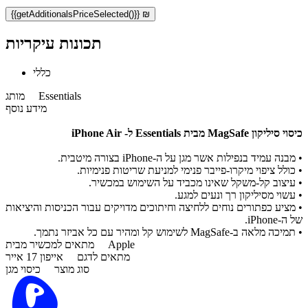
{{getAdditionalsPriceSelected()}} ₪
תכונות עיקריות
כללי
Essentials
מותג
מידע נוסף
כיסוי סיליקון MagSafe מבית Essentials ל- iPhone Air
• מבנה עמיד בנפילות אשר מגן על ה-iPhone בצורה מיטבית.
• כולל ציפוי מיקרו-פייבר פנימי למניעת שריטות פנימיות.
• עיצוב קל-משקל שאינו מכביד על השימוש במכשיר.
• עשוי מסיליקון רך ונעים למגע.
• מציע כפתורים נוחים ללחיצה וחיתוכים מדויקים עבור הכניסות והיציאות
של ה-iPhone.
• תמיכה מלאה ב-MagSafe לשימוש קל ומהיר עם כל אביזר נתמך.
Apple
מתאים למכשיר מבית
מתאים לדגם
אייפון 17 אייר
סוג מוצר
כיסוי מגן