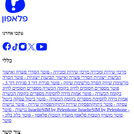
עקבו אחרנו
כללי
מרכזי שירות ומכירה
מרכזי שירות ומכירה - פוטר
הסדרי פשרה ואישור
תביעות ייצוגיות
הסדרי פשרה ואישור תביעות ייצוגיות - פוטר
הסרה
מרשימת שיווק
הסרה מרשימת שיווק - פוטר
סגירת דור 3
סגירת דור 3 -
פוטר
מספרים חסומים לחיוג בקומה הכשרה
מספרים חסומים לחיוג
בקומה הכשרה - פוטר
אמות מידה לחסימת מספרים בקומה הכשרה
אמות מידה לחסימת מספרים בקומה הכשרה - פוטר
ביטול עסקה
ביטול
עסקה - פוטר
ניתוק/הפסקת שירות
ניתוק/הפסקת שירות - פוטר
נגישות
IsraelieSIM by Pelephone -
IsraelieSIM by Pelephone
נגישות - פוטר
פוטר
מועדון הטבות פלאפון
מועדון הטבות פלאפון - פוטר
בלוג
בלוג -
פוטר
צור קשר