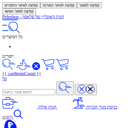
קפיצה לפוטר
קפיצה לאיזור המרכזי
קפיצה לאיזור התפריט
קפיצה לאזור האישי
חנות האונליין של פלאפון
-
Peleshop
כל המוצרים
תפריט
{{ cartItemsCount }}
סל
כניסת מנויי חברות
חנות אילת
חיפוש