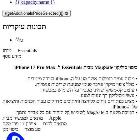
{{ capacity.name }}
{{getAdditionalsPriceSelected()}} ₪
תכונות עיקריות
כללי
Essentials
מותג
מידע נוסף
כיסוי סיליקון MagSafe מבית Essentials ל- iPhone 17 Pro Max
• מבנה עמיד בנפילות אשר מגן על ה-iPhone בצורה מיטבית.
• כולל ציפוי מיקרו-פייבר פנימי למניעת שריטות פנימיות.
• עיצוב קל-משקל שאינו מכביד על השימוש במכשיר.
• עשוי מסיליקון רך ונעים למגע.
• מציע כפתורים נוחים ללחיצה וחיתוכים מדויקים עבור הכניסות והיציאות
של ה-iPhone.
• תמיכה מלאה ב-MagSafe לשימוש קל ומהיר עם כל אביזר נתמך.
Apple
מתאים למכשיר מבית
מתאים לדגם
אייפון 17 פרו מקס
סוג מוצר
כיסוי מגן