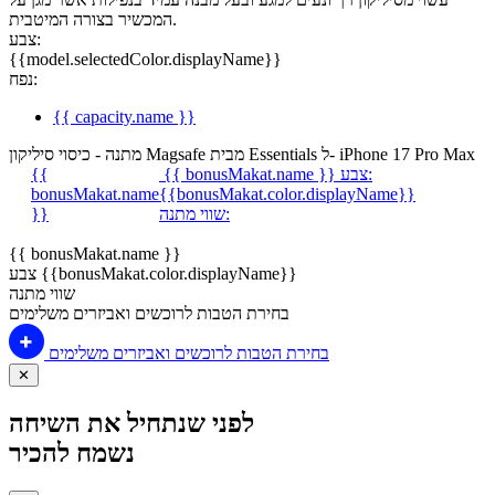
המכשיר בצורה המיטבית.
צבע:
{{model.selectedColor.displayName}}
נפח:
{{ capacity.name }}
מתנה - כיסוי סיליקון Magsafe מבית Essentials ל- iPhone 17 Pro Max
צבע:
{{ bonusMakat.name }}
{{
bonusMakat.name
{{bonusMakat.color.displayName}}
שווי מתנה:
}}
{{ bonusMakat.name }}
צבע {{bonusMakat.color.displayName}}
שווי מתנה
בחירת הטבות לרוכשים ואביזרים משלימים
בחירת הטבות לרוכשים ואביזרים משלימים
✕
לפני שנתחיל את השיחה
נשמח להכיר