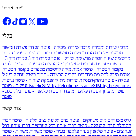
עקבו אחרנו
כללי
מרכזי שירות ומכירה
מרכזי שירות ומכירה - פוטר
הסדרי פשרה ואישור
תביעות ייצוגיות
הסדרי פשרה ואישור תביעות ייצוגיות - פוטר
הסרה
מרשימת שיווק
הסרה מרשימת שיווק - פוטר
סגירת דור 3
סגירת דור 3 -
פוטר
מספרים חסומים לחיוג בקומה הכשרה
מספרים חסומים לחיוג
בקומה הכשרה - פוטר
אמות מידה לחסימת מספרים בקומה הכשרה
אמות מידה לחסימת מספרים בקומה הכשרה - פוטר
ביטול עסקה
ביטול
עסקה - פוטר
ניתוק/הפסקת שירות
ניתוק/הפסקת שירות - פוטר
נגישות
IsraelieSIM by Pelephone -
IsraelieSIM by Pelephone
נגישות - פוטר
פוטר
מועדון הטבות פלאפון
מועדון הטבות פלאפון - פוטר
בלוג
בלוג -
פוטר
צור קשר
גיוס משווקים
גיוס משווקים - פוטר
נציב תלונות
נציב תלונות - פוטר
חברי
ההנהלה
חברי ההנהלה - פוטר
דברו איתנו בכל הערוצים
דברו איתנו בכל
הערוצים - פוטר
פלאפון בעיר
פלאפון בעיר - פוטר
משרות
משרות - פוטר