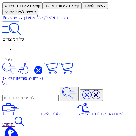
קפיצה לפוטר
קפיצה לאיזור המרכזי
קפיצה לאיזור התפריט
קפיצה לאזור האישי
חנות האונליין של פלאפון
-
Peleshop
כל המוצרים
תפריט
{{ cartItemsCount }}
סל
כניסת מנויי חברות
חנות אילת
חיפוש