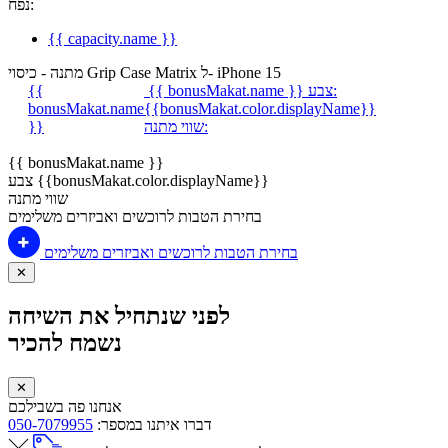
נפח:
{{ capacity.name }}
מתנה - כיסוי Grip Case Matrix ל- iPhone 15
צבע:
{{ bonusMakat.name }}
{{
bonusMakat.name
{{bonusMakat.color.displayName}}
שווי מתנה:
}}
{{ bonusMakat.name }}
צבע {{bonusMakat.color.displayName}}
שווי מתנה
בחירת הטבות לרוכשים ואביזרים משלימים
בחירת הטבות לרוכשים ואביזרים משלימים
✕
לפני שנתחיל את השיחה
נשמח להכיר
✕
אנחנו פה בשבילכם
דברו איתנו במספר:
050-7079955