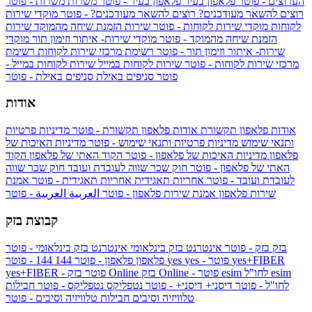
הערוצים - פוטר
פלאפון בעיר
פלאפון בעיר - פוטר
משרות
משרות - פוטר
רוצים להשאר מעודכנים?
רוצים להשאר מעודכנים? - פוטר
מוקדי שירות
לקוחות
מוקדי שירות לקוחות - פוטר
שירות הזמנת שיחה מהמוקד
שירות
הזמנת שיחה מהמוקד - פוטר
מוקדי שירות- איתור וזימון תור
מוקדי
שירות- איתור וזימון תור - פוטר
רשימת מרכזי שירות לקוחות
רשימת
מרכזי שירות לקוחות - פוטר
שירות לקוחות במייל
שירות לקוחות במייל -
פוטר
סניפים באילת
סניפים באילת - פוטר
אודות
אודות פלאפון תקשורת
אודות פלאפון תקשורת - פוטר
מדיניות פרטיות
ותנאי שימוש
מדיניות פרטיות ותנאי שימוש - פוטר
מדיניות האיכות של
פלאפון
מדיניות האיכות של פלאפון - פוטר
הקוד האתי של פלאפון
הקוד
האתי של פלאפון - פוטר
חוק שכר שווה לעובדת ועובד
חוק שכר שווה
לעובדת ועובד - פוטר
אחריות תאגידית
אחריות תאגידית - פוטר
אמנת
שירות פלאפון
אמנת שירות פלאפון - פוטר
العربية
العربية - פוטר
קבוצת בזק
בזק
בזק - פוטר
אינטרנט בזק בינלאומי
אינטרנט בזק בינלאומי - פוטר
yes+FIBER
yes - פוטר
yes
144 - פוטר
פלאפון
פלאפון - פוטר
144
esim
esim לחו"ל
בזק Online - פוטר
בזק Online
yes+FIBER - פוטר
לחו"ל - פוטר
דיסני+
דיסני+ - פוטר
נטפליקס
נטפליקס - פוטר
חבילות
טלוויזיה וסיבים
חבילות טלוויזיה וסיבים - פוטר