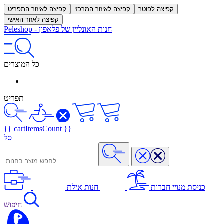
קפיצה לפוטר
קפיצה לאיזור המרכזי
קפיצה לאיזור התפריט
קפיצה לאזור האישי
חנות האונליין של פלאפון
-
Peleshop
כל המוצרים
תפריט
{{ cartItemsCount }}
סל
כניסת מנויי חברות
חנות אילת
חיפוש