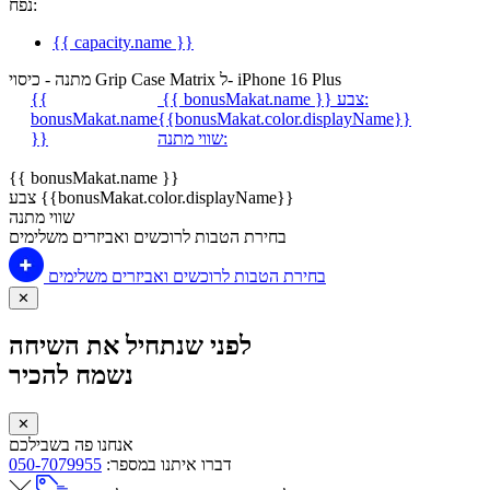
נפח:
{{ capacity.name }}
מתנה - כיסוי Grip Case Matrix ל- iPhone 16 Plus
צבע:
{{ bonusMakat.name }}
{{
bonusMakat.name
{{bonusMakat.color.displayName}}
שווי מתנה:
}}
{{ bonusMakat.name }}
צבע {{bonusMakat.color.displayName}}
שווי מתנה
בחירת הטבות לרוכשים ואביזרים משלימים
בחירת הטבות לרוכשים ואביזרים משלימים
✕
לפני שנתחיל את השיחה
נשמח להכיר
✕
אנחנו פה בשבילכם
דברו איתנו במספר:
050-7079955