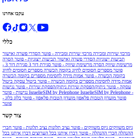
עקבו אחרנו
כללי
מרכזי שירות ומכירה
מרכזי שירות ומכירה - פוטר
הסדרי פשרה ואישור
תביעות ייצוגיות
הסדרי פשרה ואישור תביעות ייצוגיות - פוטר
הסרה
מרשימת שיווק
הסרה מרשימת שיווק - פוטר
סגירת דור 3
סגירת דור 3 -
פוטר
מספרים חסומים לחיוג בקומה הכשרה
מספרים חסומים לחיוג
בקומה הכשרה - פוטר
אמות מידה לחסימת מספרים בקומה הכשרה
אמות מידה לחסימת מספרים בקומה הכשרה - פוטר
ביטול עסקה
ביטול
עסקה - פוטר
ניתוק/הפסקת שירות
ניתוק/הפסקת שירות - פוטר
נגישות
IsraelieSIM by Pelephone -
IsraelieSIM by Pelephone
נגישות - פוטר
פוטר
מועדון הטבות פלאפון
מועדון הטבות פלאפון - פוטר
בלוג
בלוג -
פוטר
צור קשר
גיוס משווקים
גיוס משווקים - פוטר
נציב תלונות
נציב תלונות - פוטר
חברי
ההנהלה
חברי ההנהלה - פוטר
דברו איתנו בכל הערוצים
דברו איתנו בכל