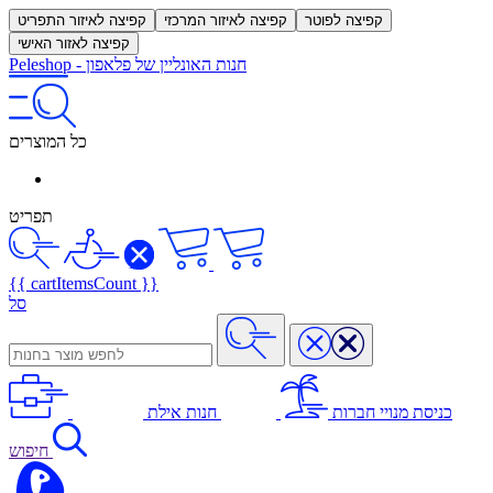
קפיצה לפוטר
קפיצה לאיזור המרכזי
קפיצה לאיזור התפריט
קפיצה לאזור האישי
חנות האונליין של פלאפון
-
Peleshop
כל המוצרים
תפריט
{{ cartItemsCount }}
סל
כניסת מנויי חברות
חנות אילת
חיפוש