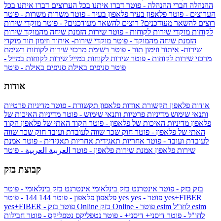
ההנהלה
חברי ההנהלה - פוטר
דברו איתנו בכל הערוצים
דברו איתנו בכל
הערוצים - פוטר
פלאפון בעיר
פלאפון בעיר - פוטר
משרות
משרות - פוטר
רוצים להשאר מעודכנים?
רוצים להשאר מעודכנים? - פוטר
מוקדי שירות
לקוחות
מוקדי שירות לקוחות - פוטר
שירות הזמנת שיחה מהמוקד
שירות
הזמנת שיחה מהמוקד - פוטר
מוקדי שירות- איתור וזימון תור
מוקדי
שירות- איתור וזימון תור - פוטר
רשימת מרכזי שירות לקוחות
רשימת
מרכזי שירות לקוחות - פוטר
שירות לקוחות במייל
שירות לקוחות במייל -
פוטר
סניפים באילת
סניפים באילת - פוטר
אודות
אודות פלאפון תקשורת
אודות פלאפון תקשורת - פוטר
מדיניות פרטיות
ותנאי שימוש
מדיניות פרטיות ותנאי שימוש - פוטר
מדיניות האיכות של
פלאפון
מדיניות האיכות של פלאפון - פוטר
הקוד האתי של פלאפון
הקוד
האתי של פלאפון - פוטר
חוק שכר שווה לעובדת ועובד
חוק שכר שווה
לעובדת ועובד - פוטר
אחריות תאגידית
אחריות תאגידית - פוטר
אמנת
שירות פלאפון
אמנת שירות פלאפון - פוטר
العربية
العربية - פוטר
קבוצת בזק
בזק
בזק - פוטר
אינטרנט בזק בינלאומי
אינטרנט בזק בינלאומי - פוטר
yes+FIBER
yes - פוטר
yes
144 - פוטר
פלאפון
פלאפון - פוטר
144
esim
esim לחו"ל
בזק Online - פוטר
בזק Online
yes+FIBER - פוטר
לחו"ל - פוטר
דיסני+
דיסני+ - פוטר
נטפליקס
נטפליקס - פוטר
חבילות