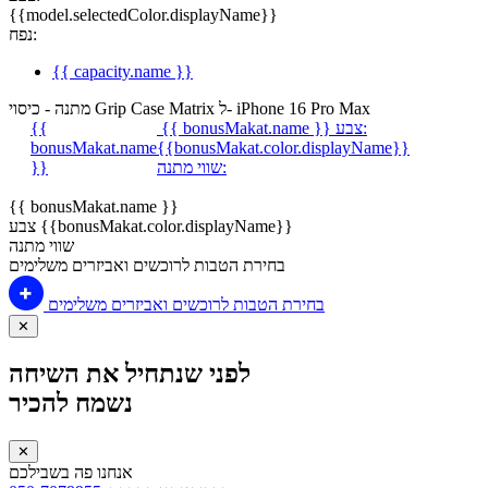
{{model.selectedColor.displayName}}
נפח:
{{ capacity.name }}
מתנה - כיסוי Grip Case Matrix ל- iPhone 16 Pro Max
צבע:
{{ bonusMakat.name }}
{{
bonusMakat.name
{{bonusMakat.color.displayName}}
שווי מתנה:
}}
{{ bonusMakat.name }}
צבע {{bonusMakat.color.displayName}}
שווי מתנה
בחירת הטבות לרוכשים ואביזרים משלימים
בחירת הטבות לרוכשים ואביזרים משלימים
✕
לפני שנתחיל את השיחה
נשמח להכיר
✕
אנחנו פה בשבילכם