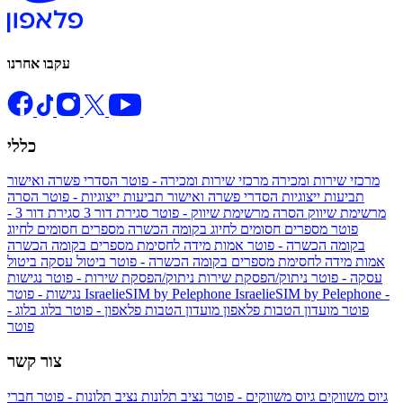
עקבו אחרנו
כללי
מרכזי שירות ומכירה
מרכזי שירות ומכירה - פוטר
הסדרי פשרה ואישור
תביעות ייצוגיות
הסדרי פשרה ואישור תביעות ייצוגיות - פוטר
הסרה
מרשימת שיווק
הסרה מרשימת שיווק - פוטר
סגירת דור 3
סגירת דור 3 -
פוטר
מספרים חסומים לחיוג בקומה הכשרה
מספרים חסומים לחיוג
בקומה הכשרה - פוטר
אמות מידה לחסימת מספרים בקומה הכשרה
אמות מידה לחסימת מספרים בקומה הכשרה - פוטר
ביטול עסקה
ביטול
עסקה - פוטר
ניתוק/הפסקת שירות
ניתוק/הפסקת שירות - פוטר
נגישות
IsraelieSIM by Pelephone -
IsraelieSIM by Pelephone
נגישות - פוטר
פוטר
מועדון הטבות פלאפון
מועדון הטבות פלאפון - פוטר
בלוג
בלוג -
פוטר
צור קשר
גיוס משווקים
גיוס משווקים - פוטר
נציב תלונות
נציב תלונות - פוטר
חברי