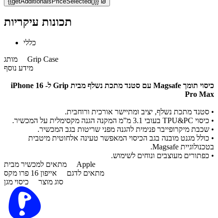
{{getAdditionalsPriceSelected()}} ₪
תכונות עיקריות
כללי
Grip Case
מותג
מידע נוסף
כיסוי תומך Magsafe עם סטנד מתכת נשלף מבית Grip ל- iPhone 16
Pro Max​
• סטנד מתכת נשלף, יציב ומתיישר אורכית ורוחבית.
• כיסוי TPU&PC בעובי 3.1 מ”מ המקנה הגנה מקסימלית על המכשיר.
• שכבת מיקרופייבר פנימית להגנה מפני שריטות בגב המכשיר.
• כולל מגנט מובנה בגב הכיסוי המאפשר טעינה אלחוטית מיטבית
בטכנולוגיית Magsafe.
• כפתורים מעוצבים ונוחים לשימוש.
Apple
מתאים למכשיר מבית
מתאים לדגם
אייפון 16 פרו מקס
סוג מוצר
כיסוי מגן