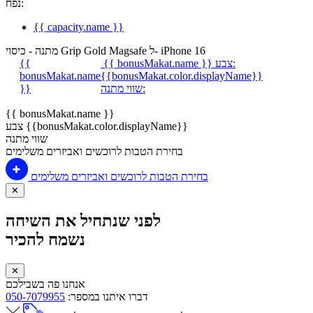
נפח:
{{ capacity.name }}
מתנה - כיסוי Grip Gold Magsafe ל- iPhone 16
צבע:
{{ bonusMakat.name }}
{{
bonusMakat.name
{{bonusMakat.color.displayName}}
שווי מתנה:
}}
{{ bonusMakat.name }}
צבע {{bonusMakat.color.displayName}}
שווי מתנה
בחירת הטבות לרוכשים ואביזרים משלימים
בחירת הטבות לרוכשים ואביזרים משלימים
✕
לפני שנתחיל את השיחה
נשמח להכיר
✕
אנחנו פה בשבילכם
דברו איתנו במספר:
050-7079955