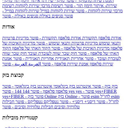
הזמנת שיחה מהמוקד - פוטר
מוקדי שירות- איתור וזימון תור
מוקדי
שירות- איתור וזימון תור - פוטר
רשימת מרכזי שירות לקוחות
רשימת
מרכזי שירות לקוחות - פוטר
שירות לקוחות במייל
שירות לקוחות במייל -
פוטר
סניפים באילת
סניפים באילת - פוטר
אודות
אודות פלאפון תקשורת
אודות פלאפון תקשורת - פוטר
מדיניות פרטיות
ותנאי שימוש
מדיניות פרטיות ותנאי שימוש - פוטר
מדיניות האיכות של
פלאפון
מדיניות האיכות של פלאפון - פוטר
הקוד האתי של פלאפון
הקוד
האתי של פלאפון - פוטר
חוק שכר שווה לעובדת ועובד
חוק שכר שווה
לעובדת ועובד - פוטר
אחריות תאגידית
אחריות תאגידית - פוטר
אמנת
שירות פלאפון
אמנת שירות פלאפון - פוטר
العربية
العربية - פוטר
קבוצת בזק
בזק
בזק - פוטר
אינטרנט בזק בינלאומי
אינטרנט בזק בינלאומי - פוטר
yes+FIBER
yes - פוטר
yes
144 - פוטר
פלאפון
פלאפון - פוטר
144
esim
esim לחו"ל
בזק Online - פוטר
בזק Online
yes+FIBER - פוטר
לחו"ל - פוטר
דיסני+
דיסני+ - פוטר
נטפליקס
נטפליקס - פוטר
חבילות
טלוויזיה וסיבים
חבילות טלוויזיה וסיבים - פוטר
קטגוריות מובילות