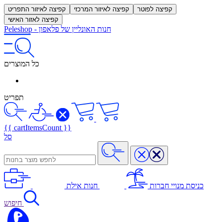
קפיצה לפוטר
קפיצה לאיזור המרכזי
קפיצה לאיזור התפריט
קפיצה לאזור האישי
חנות האונליין של פלאפון
-
Peleshop
כל המוצרים
תפריט
{{ cartItemsCount }}
סל
כניסת מנויי חברות
חנות אילת
חיפוש