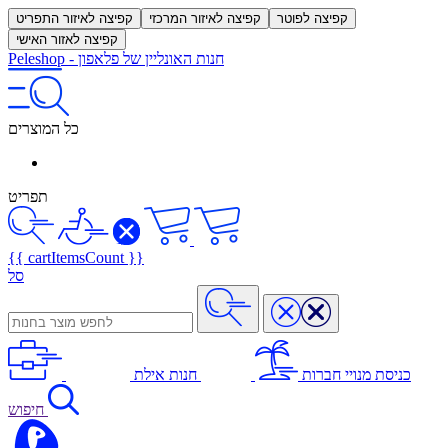
קפיצה לפוטר
קפיצה לאיזור המרכזי
קפיצה לאיזור התפריט
קפיצה לאזור האישי
חנות האונליין של פלאפון
-
Peleshop
כל המוצרים
תפריט
{{ cartItemsCount }}
סל
כניסת מנויי חברות
חנות אילת
חיפוש