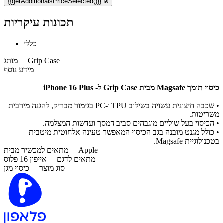
{{getAdditionalsPriceSelected()}} ₪
תכונות עיקריות
כללי
Grip Case
מותג
מידע נוסף
כיסוי תומך Magsafe מבית Grip Case ל- iPhone 16 Plus
• שכבה חיצונית עשויה בשילוב TPU ו-PC בגימור מבריק, להגנה מירבית
משריטות.
• הכיסוי בעל שוליים מוגבהים סביב המסך ועדשות המצלמה.
• כולל מגנט מובנה בגב הכיסוי המאפשר טעינה אלחוטית מיטבית
בטכנולוגיית Magsafe.
Apple
מתאים למכשיר מבית
מתאים לדגם
אייפון 16 פלוס
סוג מוצר
כיסוי מגן