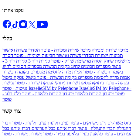
עקבו אחרנו
כללי
מרכזי שירות ומכירה
מרכזי שירות ומכירה - פוטר
הסדרי פשרה ואישור
תביעות ייצוגיות
הסדרי פשרה ואישור תביעות ייצוגיות - פוטר
הסרה
מרשימת שיווק
הסרה מרשימת שיווק - פוטר
סגירת דור 3
סגירת דור 3 -
פוטר
מספרים חסומים לחיוג בקומה הכשרה
מספרים חסומים לחיוג
בקומה הכשרה - פוטר
אמות מידה לחסימת מספרים בקומה הכשרה
אמות מידה לחסימת מספרים בקומה הכשרה - פוטר
ביטול עסקה
ביטול
עסקה - פוטר
ניתוק/הפסקת שירות
ניתוק/הפסקת שירות - פוטר
נגישות
IsraelieSIM by Pelephone -
IsraelieSIM by Pelephone
נגישות - פוטר
פוטר
מועדון הטבות פלאפון
מועדון הטבות פלאפון - פוטר
בלוג
בלוג -
פוטר
צור קשר
גיוס משווקים
גיוס משווקים - פוטר
נציב תלונות
נציב תלונות - פוטר
חברי
ההנהלה
חברי ההנהלה - פוטר
דברו איתנו בכל הערוצים
דברו איתנו בכל
הערוצים - פוטר
פלאפון בעיר
פלאפון בעיר - פוטר
משרות
משרות - פוטר