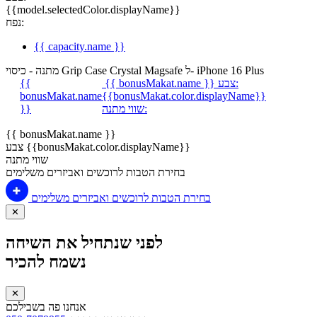
{{model.selectedColor.displayName}}
נפח:
{{ capacity.name }}
מתנה - כיסוי Grip Case Crystal Magsafe ל- iPhone 16 Plus
צבע:
{{ bonusMakat.name }}
{{
bonusMakat.name
{{bonusMakat.color.displayName}}
שווי מתנה:
}}
{{ bonusMakat.name }}
צבע {{bonusMakat.color.displayName}}
שווי מתנה
בחירת הטבות לרוכשים ואביזרים משלימים
בחירת הטבות לרוכשים ואביזרים משלימים
✕
לפני שנתחיל את השיחה
נשמח להכיר
✕
אנחנו פה בשבילכם