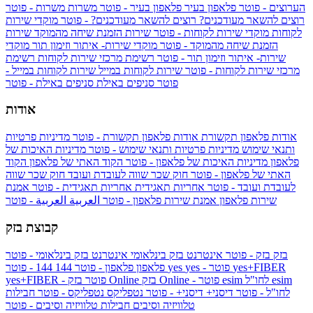
הערוצים - פוטר
פלאפון בעיר
פלאפון בעיר - פוטר
משרות
משרות - פוטר
רוצים להשאר מעודכנים?
רוצים להשאר מעודכנים? - פוטר
מוקדי שירות
לקוחות
מוקדי שירות לקוחות - פוטר
שירות הזמנת שיחה מהמוקד
שירות
הזמנת שיחה מהמוקד - פוטר
מוקדי שירות- איתור וזימון תור
מוקדי
שירות- איתור וזימון תור - פוטר
רשימת מרכזי שירות לקוחות
רשימת
מרכזי שירות לקוחות - פוטר
שירות לקוחות במייל
שירות לקוחות במייל -
פוטר
סניפים באילת
סניפים באילת - פוטר
אודות
אודות פלאפון תקשורת
אודות פלאפון תקשורת - פוטר
מדיניות פרטיות
ותנאי שימוש
מדיניות פרטיות ותנאי שימוש - פוטר
מדיניות האיכות של
פלאפון
מדיניות האיכות של פלאפון - פוטר
הקוד האתי של פלאפון
הקוד
האתי של פלאפון - פוטר
חוק שכר שווה לעובדת ועובד
חוק שכר שווה
לעובדת ועובד - פוטר
אחריות תאגידית
אחריות תאגידית - פוטר
אמנת
שירות פלאפון
אמנת שירות פלאפון - פוטר
العربية
العربية - פוטר
קבוצת בזק
בזק
בזק - פוטר
אינטרנט בזק בינלאומי
אינטרנט בזק בינלאומי - פוטר
yes+FIBER
yes - פוטר
yes
144 - פוטר
פלאפון
פלאפון - פוטר
144
esim
esim לחו"ל
בזק Online - פוטר
בזק Online
yes+FIBER - פוטר
לחו"ל - פוטר
דיסני+
דיסני+ - פוטר
נטפליקס
נטפליקס - פוטר
חבילות
טלוויזיה וסיבים
חבילות טלוויזיה וסיבים - פוטר