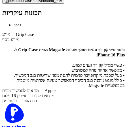
{{getAdditionalsPriceSelected()}} ₪
תכונות עיקריות
כללי
Grip Case
מותג
מידע נוסף
כיסוי סיליקון רך ונעים תומך טעינת Magsafe מבית Grip Case ל-
iPhone 16 Plus
• עשוי מסיליקון רך ונעים למגע.
• מאפשר אחיזה נוחה למשתמש.
• בעל שכבת מיקרופייבר פנימית להגנה מפני שריטות בגב המכשיר.
• כולל מגנט מובנה בגב הכיסוי המאפשר טעינה אלחוטית מיטבית
בטכנולוגיית Magsafe.
Apple
מתאים למכשיר מבית
מתאים לדגם
אייפון 16 פלוס
סוג מוצר
כיסוי מגן