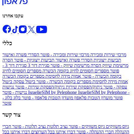
עקבו אחרנו
כללי
מרכזי שירות ומכירה
מרכזי שירות ומכירה - פוטר
הסדרי פשרה ואישור
תביעות ייצוגיות
הסדרי פשרה ואישור תביעות ייצוגיות - פוטר
הסרה
מרשימת שיווק
הסרה מרשימת שיווק - פוטר
סגירת דור 3
סגירת דור 3 -
פוטר
מספרים חסומים לחיוג בקומה הכשרה
מספרים חסומים לחיוג
בקומה הכשרה - פוטר
אמות מידה לחסימת מספרים בקומה הכשרה
אמות מידה לחסימת מספרים בקומה הכשרה - פוטר
ביטול עסקה
ביטול
עסקה - פוטר
ניתוק/הפסקת שירות
ניתוק/הפסקת שירות - פוטר
נגישות
IsraelieSIM by Pelephone -
IsraelieSIM by Pelephone
נגישות - פוטר
פוטר
מועדון הטבות פלאפון
מועדון הטבות פלאפון - פוטר
בלוג
בלוג -
פוטר
צור קשר
גיוס משווקים
גיוס משווקים - פוטר
נציב תלונות
נציב תלונות - פוטר
חברי
ההנהלה
חברי ההנהלה - פוטר
דברו איתנו בכל הערוצים
דברו איתנו בכל