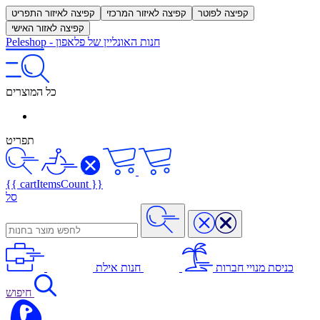
קפיצה לפוטר
קפיצה לאיזור המרכזי
קפיצה לאיזור התפריט
קפיצה לאזור האישי
חנות האונליין של פלאפון
-
Peleshop
כל המוצרים
תפריט
{{ cartItemsCount }}
סל
כניסת מנויי חברות
חנות אילת
חיפוש