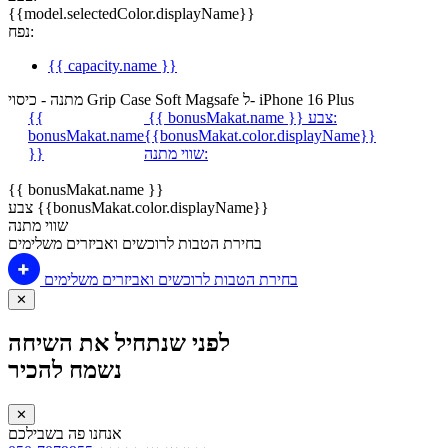
{{model.selectedColor.displayName}}
נפח:
{{ capacity.name }}
מתנה - כיסוי Grip Case Soft Magsafe ל- iPhone 16 Plus
צבע:
{{ bonusMakat.name }}
{{
bonusMakat.name
{{bonusMakat.color.displayName}}
שווי מתנה:
}}
{{ bonusMakat.name }}
צבע {{bonusMakat.color.displayName}}
שווי מתנה
בחירת הטבות לרוכשים ואביזרים משלימים
בחירת הטבות לרוכשים ואביזרים משלימים
✕
לפני שנתחיל את השיחה
נשמח להכיר
✕
אנחנו פה בשבילכם