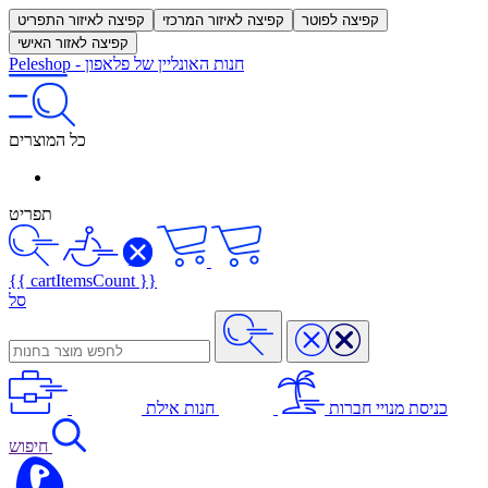
קפיצה לפוטר
קפיצה לאיזור המרכזי
קפיצה לאיזור התפריט
קפיצה לאזור האישי
חנות האונליין של פלאפון
-
Peleshop
כל המוצרים
תפריט
{{ cartItemsCount }}
סל
כניסת מנויי חברות
חנות אילת
חיפוש