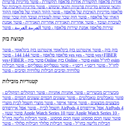
אודות פלאפון תקשורת
אודות פלאפון תקשורת - פוטר
מדיניות פרטיות
ותנאי שימוש
מדיניות פרטיות ותנאי שימוש - פוטר
מדיניות האיכות של
פלאפון
מדיניות האיכות של פלאפון - פוטר
הקוד האתי של פלאפון
הקוד
האתי של פלאפון - פוטר
חוק שכר שווה לעובדת ועובד
חוק שכר שווה
לעובדת ועובד - פוטר
אחריות תאגידית
אחריות תאגידית - פוטר
אמנת
שירות פלאפון
אמנת שירות פלאפון - פוטר
العربية
العربية - פוטר
קבוצת בזק
בזק
בזק - פוטר
אינטרנט בזק בינלאומי
אינטרנט בזק בינלאומי - פוטר
yes+FIBER
yes - פוטר
yes
144 - פוטר
פלאפון
פלאפון - פוטר
144
esim
esim לחו"ל
בזק Online - פוטר
בזק Online
yes+FIBER - פוטר
לחו"ל - פוטר
דיסני+
דיסני+ - פוטר
נטפליקס
נטפליקס - פוטר
חבילות
טלוויזיה וסיבים
חבילות טלוויזיה וסיבים - פוטר
קטגוריות מובילות
מכשירים
מכשירים - פוטר
אוזניות
אוזניות - פוטר
רמקולים
רמקולים -
פוטר
טאבלטים
טאבלטים - פוטר
שעונים חכמים
שעונים חכמים - פוטר
מבצעים
מבצעים - פוטר
אייפד
אייפד - פוטר
מוצרי חשמל לבית
מוצרי
אפל איירפודס AirPods 4
אפל איירפודס AirPods 4
חשמל לבית - פוטר
שעון Apple Watch Series 10 -
שעון Apple Watch Series 10
- פוטר
פוטר
שעון חכם סמסונג
שעון חכם סמסונג - פוטר
חבילות גלישה בחו"ל
חבילות גלישה בחו"ל - פוטר
חבילות סלולר
חבילות סלולר - פוטר