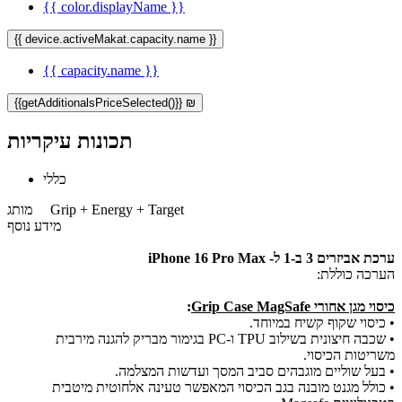
{{ color.displayName }}
{{ device.activeMakat.capacity.name }}
{{ capacity.name }}
{{getAdditionalsPriceSelected()}} ₪
תכונות עיקריות
כללי
Grip + Energy + Target
מותג
מידע נוסף
ערכת אביזרים 3 ב-1 ל- iPhone 16 Pro Max
הערכה כוללת:
כיסוי מגן אחורי Grip Case
MagSafe
:
• כיסוי שקוף קשיח במיוחד.
• שכבה חיצונית בשילוב TPU ו-PC בגימור מבריק להגנה מירבית
משריטות הכיסוי.
• בעל שוליים מוגבהים סביב המסך ועדשות המצלמה.
• כולל מגנט מובנה בגב הכיסוי המאפשר טעינה אלחוטית מיטבית