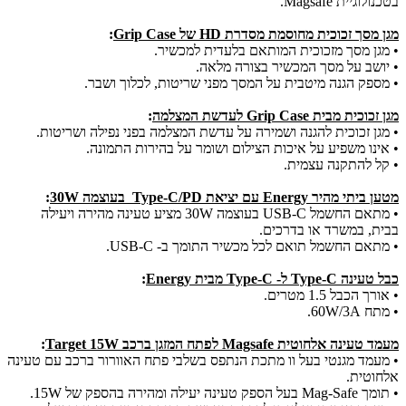
בטכנולוגיית Magsafe.
מגן מסך זכוכית מחוסמת מסדרת HD של Grip Case
:
• מגן מסך מזכוכית המותאם בלעדית למכשיר.
• יושב על מסך המכשיר בצורה מלאה.
• מספק הגנה מיטבית על המסך מפני שריטות, לכלוך ושבר.
מגן זכוכית מבית Grip Case לעדשת המצלמה
:
• מגן זכוכית להגנה ושמירה על עדשת המצלמה בפני נפילה ושריטות.
• אינו משפיע על איכות הצילום ושומר על בהירות התמונה.
• קל להתקנה עצמית.
מטען ביתי מהיר Energy עם יציאת Type-C/PD בעוצמה 30W
:
• מתאם החשמל USB-C בעוצמה 30W מציע טעינה מהירה ויעילה
בבית, במשרד או בדרכים.
• מתאם החשמל תואם לכל מכשיר התומך ב- USB-C.
כבל טעינה Type-C ל- Type-C מבית Energy
:
• אורך הכבל 1.5 מטרים.
• מתח 60W/3A.
מעמד טעינה אלחוטית Magsafe לפתח המזגן ברכב Target 15W
:
• מעמד מגנטי בעל וו מתכת הנתפס בשלבי פתח האוורור ברכב עם טעינה
אלחוטית.
• תומך Mag-Safe בעל הספק טעינה יעילה ומהירה בהספק של 15W.