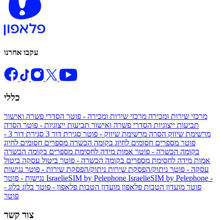
עקבו אחרנו
כללי
מרכזי שירות ומכירה
מרכזי שירות ומכירה - פוטר
הסדרי פשרה ואישור
תביעות ייצוגיות
הסדרי פשרה ואישור תביעות ייצוגיות - פוטר
הסרה
מרשימת שיווק
הסרה מרשימת שיווק - פוטר
סגירת דור 3
סגירת דור 3 -
פוטר
מספרים חסומים לחיוג בקומה הכשרה
מספרים חסומים לחיוג
בקומה הכשרה - פוטר
אמות מידה לחסימת מספרים בקומה הכשרה
אמות מידה לחסימת מספרים בקומה הכשרה - פוטר
ביטול עסקה
ביטול
עסקה - פוטר
ניתוק/הפסקת שירות
ניתוק/הפסקת שירות - פוטר
נגישות
IsraelieSIM by Pelephone -
IsraelieSIM by Pelephone
נגישות - פוטר
פוטר
מועדון הטבות פלאפון
מועדון הטבות פלאפון - פוטר
בלוג
בלוג -
פוטר
צור קשר