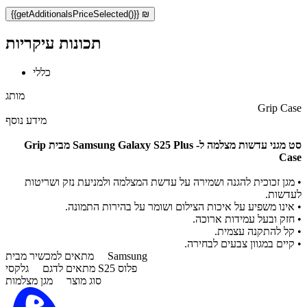
{{getAdditionalsPriceSelected()}} ₪
תכונות עיקריות
כללי
מותג
Grip Case
מידע נוסף
סט מגני עדשות מצלמה ל- Samsung Galaxy S25 Plus
מבית Grip
Case
• מגן זכוכית להגנה ושמירה על עדשת המצלמה ולמניעת נזק ושריטות
לעדשות.
• אינו משפיע על איכות הצילום ושומר על בהירות התמונה.
• חזק ובעל עמידות ארוכה.
• קל להתקנה עצמית.
• קיים במגוון צבעים לבחירה.
Samsung
מתאים למכשיר מבית
גלקסי S25 פלוס
מתאים לדגם
סוג מוצר
מגן מצלמות