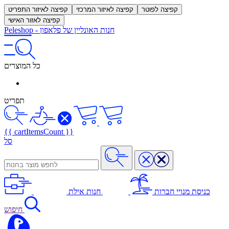
קפיצה לפוטר
קפיצה לאיזור המרכזי
קפיצה לאיזור התפריט
קפיצה לאזור האישי
חנות האונליין של פלאפון
-
Peleshop
כל המוצרים
תפריט
{{ cartItemsCount }}
סל
כניסת מנויי חברות
חנות אילת
חיפוש