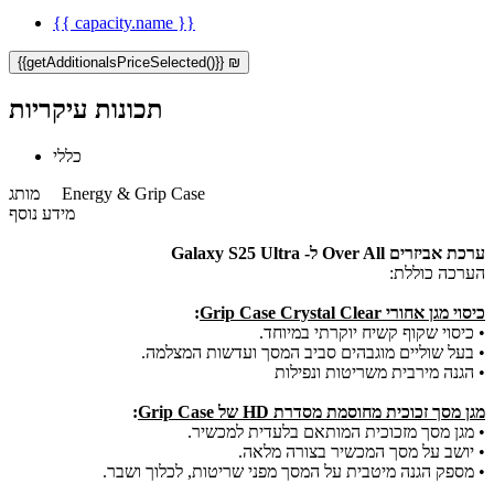
{{ capacity.name }}
{{getAdditionalsPriceSelected()}} ₪
תכונות עיקריות
כללי
Energy & Grip Case
מותג
מידע נוסף
ערכת אביזרים Over All ל- Galaxy S25 Ultra
הערכה כוללת:
כיסוי מגן אחורי Grip Case Crystal Clear
:
• כיסוי שקוף קשיח יוקרתי במיוחד.
• בעל שוליים מוגבהים סביב המסך ועדשות המצלמה.
• הגנה מירבית משריטות ונפילות
מגן מסך זכוכית מחוסמת מסדרת HD של Grip Case
:
• מגן מסך מזכוכית המותאם בלעדית למכשיר.
• יושב על מסך המכשיר בצורה מלאה.
• מספק הגנה מיטבית על המסך מפני שריטות, לכלוך ושבר.