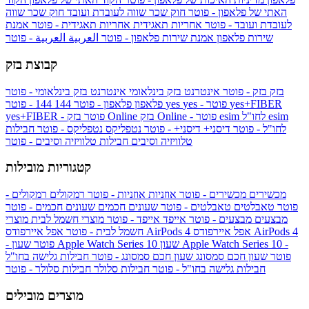
האתי של פלאפון - פוטר
חוק שכר שווה לעובדת ועובד
חוק שכר שווה
לעובדת ועובד - פוטר
אחריות תאגידית
אחריות תאגידית - פוטר
אמנת
שירות פלאפון
אמנת שירות פלאפון - פוטר
العربية
العربية - פוטר
קבוצת בזק
בזק
בזק - פוטר
אינטרנט בזק בינלאומי
אינטרנט בזק בינלאומי - פוטר
yes+FIBER
yes - פוטר
yes
144 - פוטר
פלאפון
פלאפון - פוטר
144
esim
esim לחו"ל
בזק Online - פוטר
בזק Online
yes+FIBER - פוטר
לחו"ל - פוטר
דיסני+
דיסני+ - פוטר
נטפליקס
נטפליקס - פוטר
חבילות
טלוויזיה וסיבים
חבילות טלוויזיה וסיבים - פוטר
קטגוריות מובילות
מכשירים
מכשירים - פוטר
אוזניות
אוזניות - פוטר
רמקולים
רמקולים -
פוטר
טאבלטים
טאבלטים - פוטר
שעונים חכמים
שעונים חכמים - פוטר
מבצעים
מבצעים - פוטר
אייפד
אייפד - פוטר
מוצרי חשמל לבית
מוצרי
אפל איירפודס AirPods 4
אפל איירפודס AirPods 4
חשמל לבית - פוטר
שעון Apple Watch Series 10 -
שעון Apple Watch Series 10
- פוטר
פוטר
שעון חכם סמסונג
שעון חכם סמסונג - פוטר
חבילות גלישה בחו"ל
חבילות גלישה בחו"ל - פוטר
חבילות סלולר
חבילות סלולר - פוטר
מוצרים מובילים