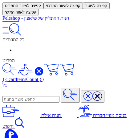
קפיצה לפוטר
קפיצה לאיזור המרכזי
קפיצה לאיזור התפריט
קפיצה לאזור האישי
חנות האונליין של פלאפון
-
Peleshop
כל המוצרים
תפריט
{{ cartItemsCount }}
סל
כניסת מנויי חברות
חנות אילת
חיפוש