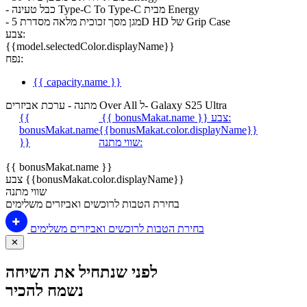
- כבל טעינה Type-C To Type-C מבית Energy
- מגן מסך זכוכית מלאה מסדרת 5D HD של Grip Case
צבע:
{{model.selectedColor.displayName}}
נפח:
{{ capacity.name }}
מתנה - ערכת אביזרים Over All ל- Galaxy S25 Ultra
צבע:
{{ bonusMakat.name }}
{{
bonusMakat.name
{{bonusMakat.color.displayName}}
שווי מתנה:
}}
{{ bonusMakat.name }}
צבע {{bonusMakat.color.displayName}}
שווי מתנה
בחירת הטבות לרוכשים ואביזרים משלימים
בחירת הטבות לרוכשים ואביזרים משלימים
✕
לפני שנתחיל את השיחה
נשמח להכיר