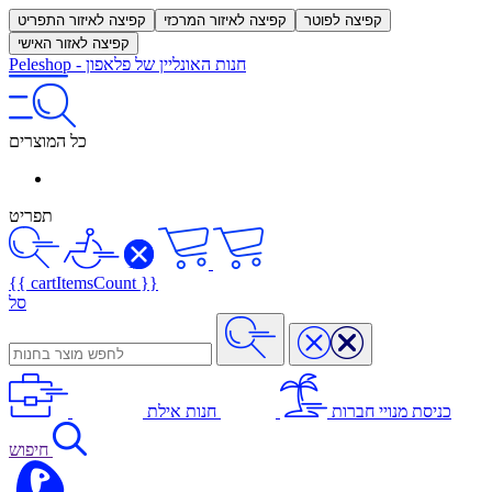
קפיצה לפוטר
קפיצה לאיזור המרכזי
קפיצה לאיזור התפריט
קפיצה לאזור האישי
חנות האונליין של פלאפון
-
Peleshop
כל המוצרים
תפריט
{{ cartItemsCount }}
סל
כניסת מנויי חברות
חנות אילת
חיפוש