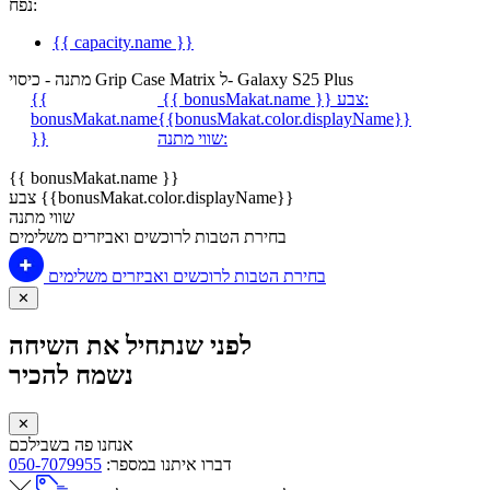
נפח:
{{ capacity.name }}
מתנה - כיסוי Grip Case Matrix ל- Galaxy S25 Plus
צבע:
{{ bonusMakat.name }}
{{
bonusMakat.name
{{bonusMakat.color.displayName}}
שווי מתנה:
}}
{{ bonusMakat.name }}
צבע {{bonusMakat.color.displayName}}
שווי מתנה
בחירת הטבות לרוכשים ואביזרים משלימים
בחירת הטבות לרוכשים ואביזרים משלימים
✕
לפני שנתחיל את השיחה
נשמח להכיר
✕
אנחנו פה בשבילכם
דברו איתנו במספר:
050-7079955