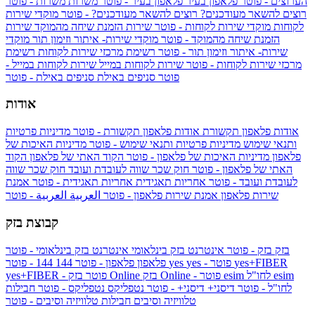
הערוצים - פוטר
פלאפון בעיר
פלאפון בעיר - פוטר
משרות
משרות - פוטר
רוצים להשאר מעודכנים?
רוצים להשאר מעודכנים? - פוטר
מוקדי שירות
לקוחות
מוקדי שירות לקוחות - פוטר
שירות הזמנת שיחה מהמוקד
שירות
הזמנת שיחה מהמוקד - פוטר
מוקדי שירות- איתור וזימון תור
מוקדי
שירות- איתור וזימון תור - פוטר
רשימת מרכזי שירות לקוחות
רשימת
מרכזי שירות לקוחות - פוטר
שירות לקוחות במייל
שירות לקוחות במייל -
פוטר
סניפים באילת
סניפים באילת - פוטר
אודות
אודות פלאפון תקשורת
אודות פלאפון תקשורת - פוטר
מדיניות פרטיות
ותנאי שימוש
מדיניות פרטיות ותנאי שימוש - פוטר
מדיניות האיכות של
פלאפון
מדיניות האיכות של פלאפון - פוטר
הקוד האתי של פלאפון
הקוד
האתי של פלאפון - פוטר
חוק שכר שווה לעובדת ועובד
חוק שכר שווה
לעובדת ועובד - פוטר
אחריות תאגידית
אחריות תאגידית - פוטר
אמנת
שירות פלאפון
אמנת שירות פלאפון - פוטר
العربية
العربية - פוטר
קבוצת בזק
בזק
בזק - פוטר
אינטרנט בזק בינלאומי
אינטרנט בזק בינלאומי - פוטר
yes+FIBER
yes - פוטר
yes
144 - פוטר
פלאפון
פלאפון - פוטר
144
esim
esim לחו"ל
בזק Online - פוטר
בזק Online
yes+FIBER - פוטר
לחו"ל - פוטר
דיסני+
דיסני+ - פוטר
נטפליקס
נטפליקס - פוטר
חבילות
טלוויזיה וסיבים
חבילות טלוויזיה וסיבים - פוטר