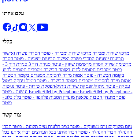
עקבו אחרנו
כללי
מרכזי שירות ומכירה
מרכזי שירות ומכירה - פוטר
הסדרי פשרה ואישור
תביעות ייצוגיות
הסדרי פשרה ואישור תביעות ייצוגיות - פוטר
הסרה
מרשימת שיווק
הסרה מרשימת שיווק - פוטר
סגירת דור 3
סגירת דור 3 -
פוטר
מספרים חסומים לחיוג בקומה הכשרה
מספרים חסומים לחיוג
בקומה הכשרה - פוטר
אמות מידה לחסימת מספרים בקומה הכשרה
אמות מידה לחסימת מספרים בקומה הכשרה - פוטר
ביטול עסקה
ביטול
עסקה - פוטר
ניתוק/הפסקת שירות
ניתוק/הפסקת שירות - פוטר
נגישות
IsraelieSIM by Pelephone -
IsraelieSIM by Pelephone
נגישות - פוטר
פוטר
מועדון הטבות פלאפון
מועדון הטבות פלאפון - פוטר
בלוג
בלוג -
פוטר
צור קשר
גיוס משווקים
גיוס משווקים - פוטר
נציב תלונות
נציב תלונות - פוטר
חברי
ההנהלה
חברי ההנהלה - פוטר
דברו איתנו בכל הערוצים
דברו איתנו בכל