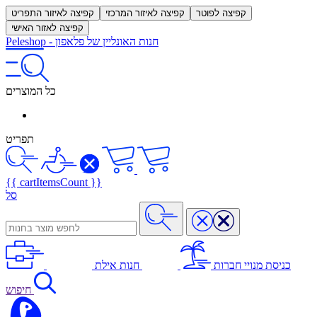
קפיצה לפוטר
קפיצה לאיזור המרכזי
קפיצה לאיזור התפריט
קפיצה לאזור האישי
חנות האונליין של פלאפון
-
Peleshop
כל המוצרים
תפריט
{{ cartItemsCount }}
סל
כניסת מנויי חברות
חנות אילת
חיפוש