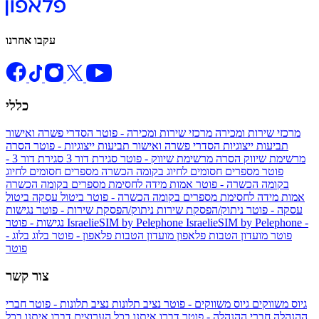
עקבו אחרנו
כללי
מרכזי שירות ומכירה
מרכזי שירות ומכירה - פוטר
הסדרי פשרה ואישור
תביעות ייצוגיות
הסדרי פשרה ואישור תביעות ייצוגיות - פוטר
הסרה
מרשימת שיווק
הסרה מרשימת שיווק - פוטר
סגירת דור 3
סגירת דור 3 -
פוטר
מספרים חסומים לחיוג בקומה הכשרה
מספרים חסומים לחיוג
בקומה הכשרה - פוטר
אמות מידה לחסימת מספרים בקומה הכשרה
אמות מידה לחסימת מספרים בקומה הכשרה - פוטר
ביטול עסקה
ביטול
עסקה - פוטר
ניתוק/הפסקת שירות
ניתוק/הפסקת שירות - פוטר
נגישות
IsraelieSIM by Pelephone -
IsraelieSIM by Pelephone
נגישות - פוטר
פוטר
מועדון הטבות פלאפון
מועדון הטבות פלאפון - פוטר
בלוג
בלוג -
פוטר
צור קשר
גיוס משווקים
גיוס משווקים - פוטר
נציב תלונות
נציב תלונות - פוטר
חברי
ההנהלה
חברי ההנהלה - פוטר
דברו איתנו בכל הערוצים
דברו איתנו בכל