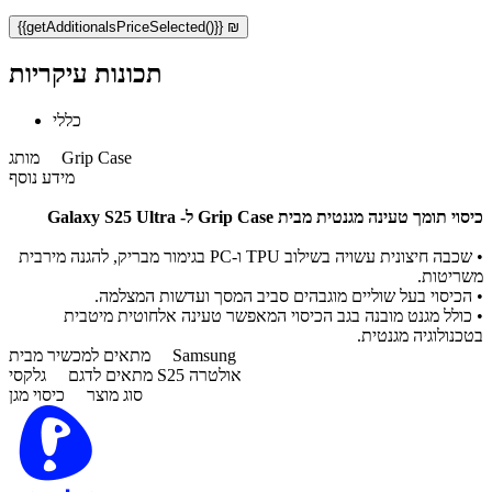
{{getAdditionalsPriceSelected()}} ₪
תכונות עיקריות
כללי
Grip Case
מותג
מידע נוסף
כיסוי תומך טעינה מגנטית מבית Grip Case ל- Galaxy S25 Ultra
• שכבה חיצונית עשויה בשילוב TPU ו-PC בגימור מבריק, להגנה מירבית
משריטות.
• הכיסוי בעל שוליים מוגבהים סביב המסך ועדשות המצלמה.
• כולל מגנט מובנה בגב הכיסוי המאפשר טעינה אלחוטית מיטבית
בטכנולוגיה מגנטית.
Samsung
מתאים למכשיר מבית
גלקסי S25 אולטרה
מתאים לדגם
סוג מוצר
כיסוי מגן