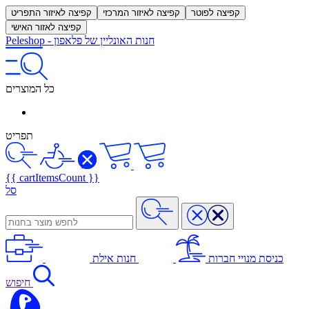
קפיצה לפוטר
קפיצה לאיזור המרכזי
קפיצה לאיזור התפריט
קפיצה לאזור האישי
חנות האונליין של פלאפון
-
Peleshop
כל המוצרים
תפריט
{{ cartItemsCount }}
סל
כניסת מנויי חברות
חנות אילת
חיפוש