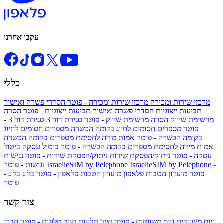
עקבו אחרנו
כללי
מרכזי שירות ומכירה
מרכזי שירות ומכירה - פוטר
הסדרי פשרה ואישור
תביעות ייצוגיות
הסדרי פשרה ואישור תביעות ייצוגיות - פוטר
הסרה
מרשימת שיווק
הסרה מרשימת שיווק - פוטר
סגירת דור 3
סגירת דור 3 -
פוטר
מספרים חסומים לחיוג בקומה הכשרה
מספרים חסומים לחיוג
בקומה הכשרה - פוטר
אמות מידה לחסימת מספרים בקומה הכשרה
אמות מידה לחסימת מספרים בקומה הכשרה - פוטר
ביטול עסקה
ביטול
עסקה - פוטר
ניתוק/הפסקת שירות
ניתוק/הפסקת שירות - פוטר
נגישות
IsraelieSIM by Pelephone -
IsraelieSIM by Pelephone
נגישות - פוטר
פוטר
מועדון הטבות פלאפון
מועדון הטבות פלאפון - פוטר
בלוג
בלוג -
פוטר
צור קשר
גיוס משווקים
גיוס משווקים - פוטר
נציב תלונות
נציב תלונות - פוטר
חברי