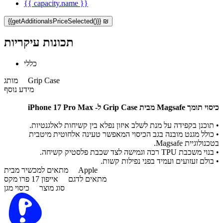
{{ capacity.name }}
{{getAdditionalsPriceSelected()}} ₪
תכונות עיקריות
כללי
Grip Case
מותג
מידע נוסף
כיסוי תומך Magsafe מבית Grip Case ל- iPhone 17 Pro Max
•
תוכנן בקפידה על מנת לשלב איזון נפלא בין קשיחות לאלגנטיות.
• כולל מגנט מובנה בגב הכיסוי המאפשר טעינה אלחוטית מיטבית
בטכנולוגיית Magsafe.
•
בנוי משכבת TPU רכה וגמישה לצד שכבת פלסטיק קשיחה.
•
בולם זעזועים ועמיד בפני נפילות קשות.
Apple
מתאים למכשיר מבית
מתאים לדגם
אייפון 17 פרו מקס
סוג מוצר
כיסוי מגן