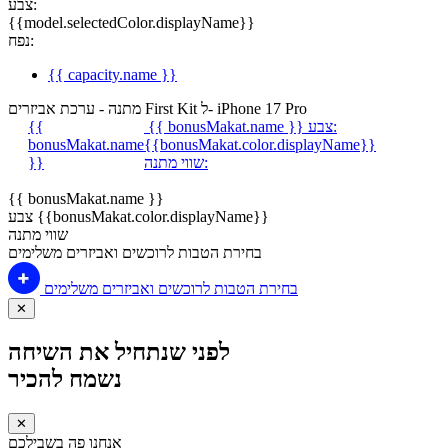
צבע:
{{model.selectedColor.displayName}}
נפח:
{{ capacity.name }}
מתנה - ערכת אביזרים First Kit ל- iPhone 17 Pro
צבע:
{{ bonusMakat.name }}
{{
bonusMakat.name
{{bonusMakat.color.displayName}}
שווי מתנה:
}}
{{ bonusMakat.name }}
צבע {{bonusMakat.color.displayName}}
שווי מתנה
בחירת הטבות לרוכשים ואביזרים משלימים
בחירת הטבות לרוכשים ואביזרים משלימים
✕
לפני שנתחיל את השיחה
נשמח להכיר
✕
אנחנו פה בשבילכם