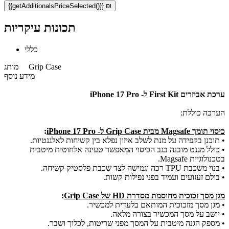
{{getAdditionalsPriceSelected()}} ₪
תכונות עיקריות
כללי
Grip Case
מותג
מידע נוסף
ערכת אביזרים First Kit ל- iPhone 17 Pro
הערכה כוללת:
כיסוי תומך Magsafe מבית Grip Case
ל- iPhone 17 Pro
:
•
תוכנן בקפידה על מנת לשלב איזון נפלא בין קשיחות לאלגנטיות.
• כולל מגנט מובנה בגב הכיסוי המאפשר טעינה אלחוטית מיטבית
בטכנולוגיית Magsafe.
•
בנוי משכבת TPU רכה וגמישה לצד שכבת פלסטיק קשיחה.
•
בולם זעזועים ועמיד בפני נפילות קשות.
מגן מסך זכוכית מחוסמת מסדרת HD של Grip Case
:
• מגן מסך מזכוכית המותאם בלעדית למכשיר.
• יושב על מסך המכשיר בצורה מלאה.
• מספק הגנה מיטבית על המסך מפני שריטות, לכלוך ושבר.