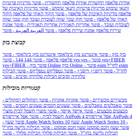
אודות פלאפון תקשורת
אודות פלאפון תקשורת - פוטר
מדיניות פרטיות
ותנאי שימוש
מדיניות פרטיות ותנאי שימוש - פוטר
מדיניות האיכות של
פלאפון
מדיניות האיכות של פלאפון - פוטר
הקוד האתי של פלאפון
הקוד
האתי של פלאפון - פוטר
חוק שכר שווה לעובדת ועובד
חוק שכר שווה
לעובדת ועובד - פוטר
אחריות תאגידית
אחריות תאגידית - פוטר
אמנת
שירות פלאפון
אמנת שירות פלאפון - פוטר
العربية
العربية - פוטר
קבוצת בזק
בזק
בזק - פוטר
אינטרנט בזק בינלאומי
אינטרנט בזק בינלאומי - פוטר
yes+FIBER
yes - פוטר
yes
144 - פוטר
פלאפון
פלאפון - פוטר
144
esim
esim לחו"ל
בזק Online - פוטר
בזק Online
yes+FIBER - פוטר
לחו"ל - פוטר
דיסני+
דיסני+ - פוטר
נטפליקס
נטפליקס - פוטר
חבילות
טלוויזיה וסיבים
חבילות טלוויזיה וסיבים - פוטר
קטגוריות מובילות
מכשירים
מכשירים - פוטר
אוזניות
אוזניות - פוטר
רמקולים
רמקולים -
פוטר
טאבלטים
טאבלטים - פוטר
שעונים חכמים
שעונים חכמים - פוטר
מבצעים
מבצעים - פוטר
אייפד
אייפד - פוטר
מוצרי חשמל לבית
מוצרי
אפל איירפודס AirPods 4
אפל איירפודס AirPods 4
חשמל לבית - פוטר
שעון Apple Watch Series 10 -
שעון Apple Watch Series 10
- פוטר
פוטר
שעון חכם סמסונג
שעון חכם סמסונג - פוטר
חבילות גלישה בחו"ל
חבילות גלישה בחו"ל - פוטר
חבילות סלולר
חבילות סלולר - פוטר