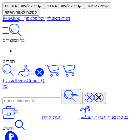
קפיצה לפוטר
קפיצה לאיזור המרכזי
קפיצה לאיזור התפריט
קפיצה לאזור האישי
חנות האונליין של פלאפון
-
Peleshop
כל המוצרים
תפריט
{{ cartItemsCount }}
סל
כניסת מנויי חברות
חנות אילת
חיפוש