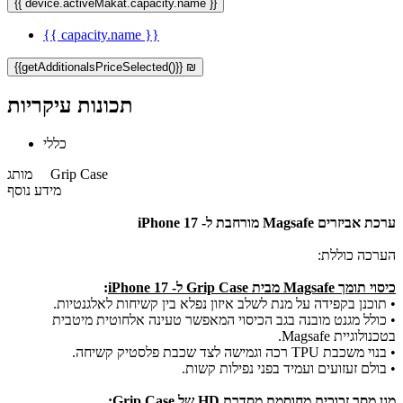
{{ device.activeMakat.capacity.name }}
{{ capacity.name }}
{{getAdditionalsPriceSelected()}} ₪
תכונות עיקריות
כללי
Grip Case
מותג
מידע נוסף
ערכת אביזרים Magsafe מורחבת
ל- iPhone 17
הערכה כוללת:
כיסוי תומך Magsafe מבית Grip Case
ל- iPhone 17
:
•
תוכנן בקפידה על מנת לשלב איזון נפלא בין קשיחות לאלגנטיות.
• כולל מגנט מובנה בגב הכיסוי המאפשר טעינה אלחוטית מיטבית
בטכנולוגיית Magsafe.
•
בנוי משכבת TPU רכה וגמישה לצד שכבת פלסטיק קשיחה.
•
בולם זעזועים ועמיד בפני נפילות קשות.
מגן מסך זכוכית מחוסמת מסדרת HD של Grip Case
: