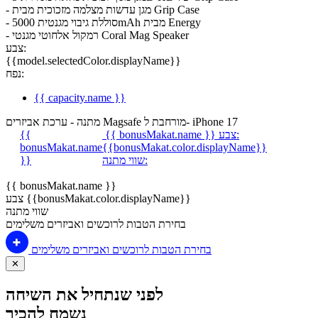
- מגן עדשות מצלמה מזכוכית מבית Grip Case
- סוללת גיבוי מגנטית 5000mAh מבית Energy
- רמקול אלחוטי מגנטי Coral Mag Speaker
צבע:
{{model.selectedColor.displayName}}
נפח:
{{ capacity.name }}
מתנה - ערכת אביזרים Magsafe מורחבת ל- iPhone 17
צבע:
{{ bonusMakat.name }}
{{
bonusMakat.name
{{bonusMakat.color.displayName}}
שווי מתנה:
}}
{{ bonusMakat.name }}
צבע {{bonusMakat.color.displayName}}
שווי מתנה
בחירת הטבות לרוכשים ואביזרים משלימים
בחירת הטבות לרוכשים ואביזרים משלימים
✕
לפני שנתחיל את השיחה
נשמח להכיר