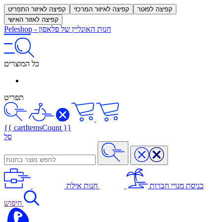
קפיצה לפוטר
קפיצה לאיזור המרכזי
קפיצה לאיזור התפריט
קפיצה לאזור האישי
חנות האונליין של פלאפון
-
Peleshop
כל המוצרים
תפריט
{{ cartItemsCount }}
סל
כניסת מנויי חברות
חנות אילת
חיפוש