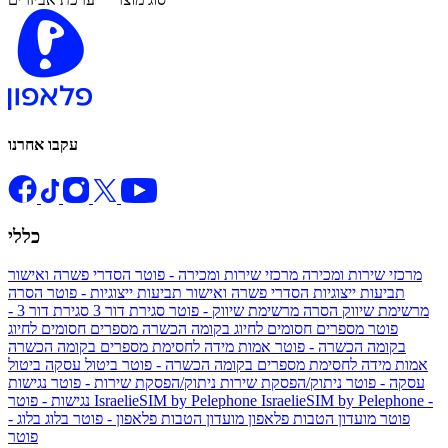
עקבו אחרנו
כללי
מרכזי שירות ומכירה
מרכזי שירות ומכירה - פוטר
הסדרי פשרה ואישור
תביעות ייצוגיות
הסדרי פשרה ואישור תביעות ייצוגיות - פוטר
הסרה
מרשימת שיווק
הסרה מרשימת שיווק - פוטר
סגירת דור 3
סגירת דור 3 -
פוטר
מספרים חסומים לחיוג בקומה הכשרה
מספרים חסומים לחיוג
בקומה הכשרה - פוטר
אמות מידה לחסימת מספרים בקומה הכשרה
אמות מידה לחסימת מספרים בקומה הכשרה - פוטר
ביטול עסקה
ביטול
עסקה - פוטר
ניתוק/הפסקת שירות
ניתוק/הפסקת שירות - פוטר
נגישות
IsraelieSIM by Pelephone -
IsraelieSIM by Pelephone
נגישות - פוטר
פוטר
מועדון הטבות פלאפון
מועדון הטבות פלאפון - פוטר
בלוג
בלוג -
פוטר