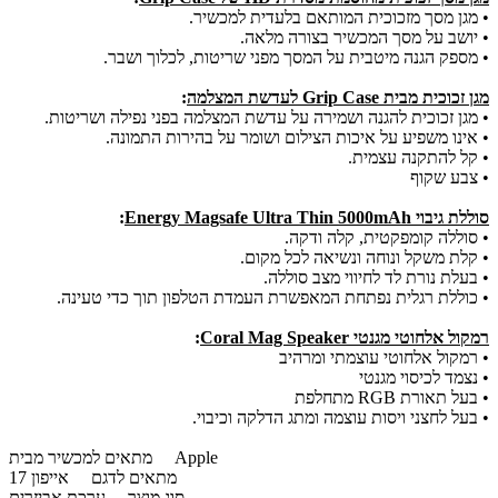
• מגן מסך מזכוכית המותאם בלעדית למכשיר.
• יושב על מסך המכשיר בצורה מלאה.
• מספק הגנה מיטבית על המסך מפני שריטות, לכלוך ושבר.
מגן זכוכית מבית Grip Case לעדשת המצלמה
:
• מגן זכוכית להגנה ושמירה על עדשת המצלמה בפני נפילה ושריטות.
• אינו משפיע על איכות הצילום ושומר על בהירות התמונה.
• קל להתקנה עצמית.
• צבע שקוף
סוללת גיבוי Energy Magsafe Ultra Thin 5000mAh
:
• סוללה קומפקטית, קלה ודקה.
• קלת משקל ונוחה ונשיאה לכל מקום.
• בעלת נורת לד לחיווי מצב סוללה.
• כוללת רגלית נפתחת המאפשרת העמדת הטלפון תוך כדי טעינה.
רמקול אלחוטי מגנטי Coral Mag Speaker
:
• רמקול אלחוטי עוצמתי ומרהיב
• נצמד לכיסוי מגנטי
• בעל תאורת RGB מתחלפת
• בעל לחצני ויסות עוצמה ומתג הדלקה וכיבוי.
Apple
מתאים למכשיר מבית
מתאים לדגם
אייפון 17
סוג מוצר
ערכת אביזרים