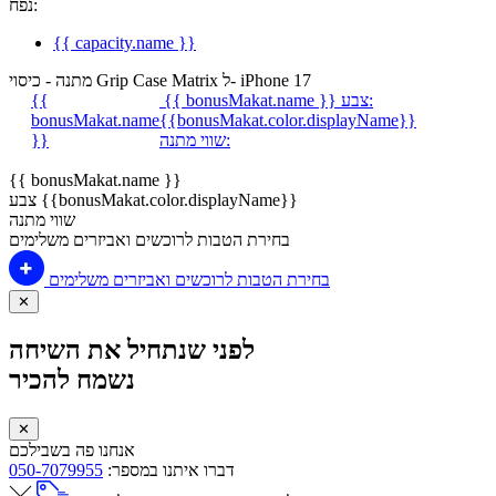
נפח:
{{ capacity.name }}
מתנה - כיסוי Grip Case Matrix ל- iPhone 17
צבע:
{{ bonusMakat.name }}
{{
bonusMakat.name
{{bonusMakat.color.displayName}}
שווי מתנה:
}}
{{ bonusMakat.name }}
צבע {{bonusMakat.color.displayName}}
שווי מתנה
בחירת הטבות לרוכשים ואביזרים משלימים
בחירת הטבות לרוכשים ואביזרים משלימים
✕
לפני שנתחיל את השיחה
נשמח להכיר
✕
אנחנו פה בשבילכם
דברו איתנו במספר:
050-7079955