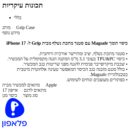
תכונות עיקריות
כללי
Grip Case
מותג
מידע נוסף
כיסוי תומך Magsafe עם סטנד מתכת נשלף מבית Grip ל- iPhone 17
• סטנד מתכת נשלף, יציב ומתיישר אורכית ורוחבית.
• כיסוי TPU&PC בעובי 3.1 מ”מ המקנה הגנה מקסימלית על המכשיר.
• שכבת מיקרופייבר פנימית להגנה מפני שריטות בגב המכשיר.
• כולל מגנט מובנה בגב הכיסוי המאפשר טעינה אלחוטית מיטבית
בטכנולוגיית Magsafe.
• כפתורים מעוצבים ונוחים לשימוש.
Apple
מתאים למכשיר מבית
מתאים לדגם
אייפון 17
סוג מוצר
כיסוי מגן