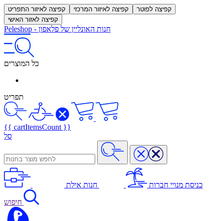
קפיצה לפוטר
קפיצה לאיזור המרכזי
קפיצה לאיזור התפריט
קפיצה לאזור האישי
חנות האונליין של פלאפון
-
Peleshop
כל המוצרים
תפריט
{{ cartItemsCount }}
סל
כניסת מנויי חברות
חנות אילת
חיפוש