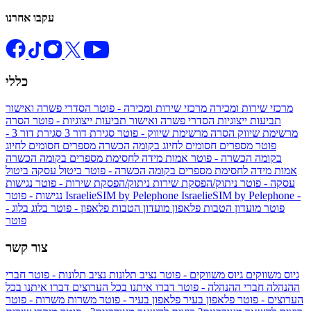
עקבו אחרנו
כללי
מרכזי שירות ומכירה
מרכזי שירות ומכירה - פוטר
הסדרי פשרה ואישור
תביעות ייצוגיות
הסדרי פשרה ואישור תביעות ייצוגיות - פוטר
הסרה
מרשימת שיווק
הסרה מרשימת שיווק - פוטר
סגירת דור 3
סגירת דור 3 -
פוטר
מספרים חסומים לחיוג בקומה הכשרה
מספרים חסומים לחיוג
בקומה הכשרה - פוטר
אמות מידה לחסימת מספרים בקומה הכשרה
אמות מידה לחסימת מספרים בקומה הכשרה - פוטר
ביטול עסקה
ביטול
עסקה - פוטר
ניתוק/הפסקת שירות
ניתוק/הפסקת שירות - פוטר
נגישות
IsraelieSIM by Pelephone -
IsraelieSIM by Pelephone
נגישות - פוטר
פוטר
מועדון הטבות פלאפון
מועדון הטבות פלאפון - פוטר
בלוג
בלוג -
פוטר
צור קשר
גיוס משווקים
גיוס משווקים - פוטר
נציב תלונות
נציב תלונות - פוטר
חברי
ההנהלה
חברי ההנהלה - פוטר
דברו איתנו בכל הערוצים
דברו איתנו בכל
הערוצים - פוטר
פלאפון בעיר
פלאפון בעיר - פוטר
משרות
משרות - פוטר