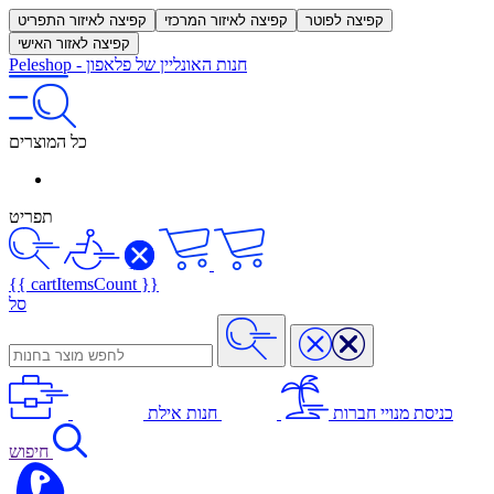
קפיצה לפוטר
קפיצה לאיזור המרכזי
קפיצה לאיזור התפריט
קפיצה לאזור האישי
חנות האונליין של פלאפון
-
Peleshop
כל המוצרים
תפריט
{{ cartItemsCount }}
סל
כניסת מנויי חברות
חנות אילת
חיפוש