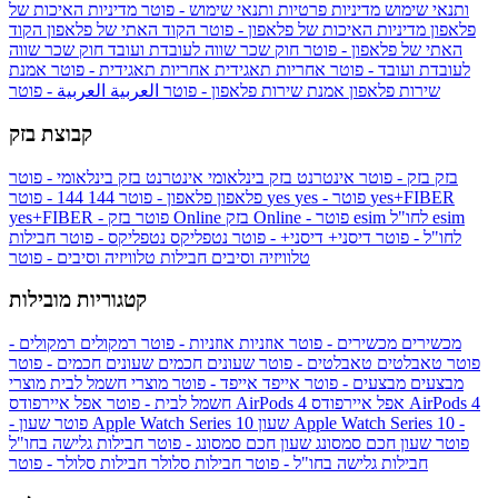
ותנאי שימוש
מדיניות פרטיות ותנאי שימוש - פוטר
מדיניות האיכות של
פלאפון
מדיניות האיכות של פלאפון - פוטר
הקוד האתי של פלאפון
הקוד
האתי של פלאפון - פוטר
חוק שכר שווה לעובדת ועובד
חוק שכר שווה
לעובדת ועובד - פוטר
אחריות תאגידית
אחריות תאגידית - פוטר
אמנת
שירות פלאפון
אמנת שירות פלאפון - פוטר
العربية
العربية - פוטר
קבוצת בזק
בזק
בזק - פוטר
אינטרנט בזק בינלאומי
אינטרנט בזק בינלאומי - פוטר
yes+FIBER
yes - פוטר
yes
144 - פוטר
פלאפון
פלאפון - פוטר
144
esim
esim לחו"ל
בזק Online - פוטר
בזק Online
yes+FIBER - פוטר
לחו"ל - פוטר
דיסני+
דיסני+ - פוטר
נטפליקס
נטפליקס - פוטר
חבילות
טלוויזיה וסיבים
חבילות טלוויזיה וסיבים - פוטר
קטגוריות מובילות
מכשירים
מכשירים - פוטר
אוזניות
אוזניות - פוטר
רמקולים
רמקולים -
פוטר
טאבלטים
טאבלטים - פוטר
שעונים חכמים
שעונים חכמים - פוטר
מבצעים
מבצעים - פוטר
אייפד
אייפד - פוטר
מוצרי חשמל לבית
מוצרי
אפל איירפודס AirPods 4
אפל איירפודס AirPods 4
חשמל לבית - פוטר
שעון Apple Watch Series 10 -
שעון Apple Watch Series 10
- פוטר
פוטר
שעון חכם סמסונג
שעון חכם סמסונג - פוטר
חבילות גלישה בחו"ל
חבילות גלישה בחו"ל - פוטר
חבילות סלולר
חבילות סלולר - פוטר