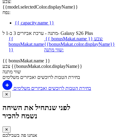
צבע:
{{model.selectedColor.displayName}}
נפח:
{{ capacity.name }}
מתנה - ערכת אביזרים 3 ב-1 ל- Galaxy S26 Plus
צבע:
{{ bonusMakat.name }}
{{
bonusMakat.name
{{bonusMakat.color.displayName}}
שווי מתנה:
}}
{{ bonusMakat.name }}
צבע {{bonusMakat.color.displayName}}
שווי מתנה
בחירת הטבות לרוכשים ואביזרים משלימים
בחירת הטבות לרוכשים ואביזרים משלימים
✕
לפני שנתחיל את השיחה
נשמח להכיר
✕
אנחנו פה בשבילכם