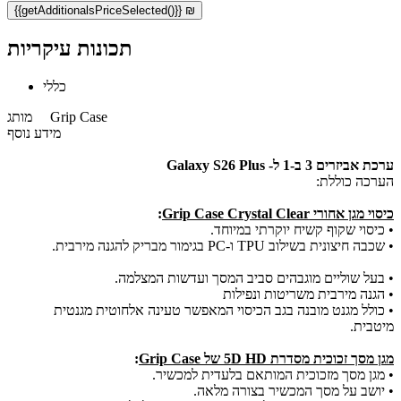
{{getAdditionalsPriceSelected()}} ₪
תכונות עיקריות
כללי
Grip Case
מותג
מידע נוסף
ערכת אביזרים 3 ב-1 ל- Galaxy S26 Plus
הערכה כוללת:
כיסוי מגן אחורי Grip Case Crystal Clear
:
• כיסוי שקוף קשיח יוקרתי במיוחד.
• שכבה חיצונית בשילוב TPU ו-PC בגימור מבריק להגנה מירבית.
• בעל שוליים מוגבהים סביב המסך ועדשות המצלמה.
• הגנה מירבית משריטות ונפילות
• כולל מגנט מובנה בגב הכיסוי המאפשר טעינה אלחוטית מגנטית
מיטבית.
מגן מסך זכוכית מסדרת 5D HD של Grip Case
:
• מגן מסך מזכוכית המותאם בלעדית למכשיר.
• יושב על מסך המכשיר בצורה מלאה.