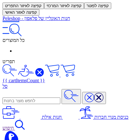
קפיצה לפוטר
קפיצה לאיזור המרכזי
קפיצה לאיזור התפריט
קפיצה לאזור האישי
חנות האונליין של פלאפון
-
Peleshop
כל המוצרים
תפריט
{{ cartItemsCount }}
סל
כניסת מנויי חברות
חנות אילת
חיפוש