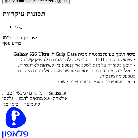
{{getAdditionalsPriceSelected()}} ₪
תכונות עיקריות
כללי
Grip Case
מותג
מידע נוסף
כיסוי תומך טעינה מגנטית מבית Grip Case ל- Galaxy S26 Ultra
• שימוש בשכבה TPU רכה וגמישה לצד שכבת פלסטיק קשיחה.
•
תוכנן בקפידה על מנת לשלב איזון נפלא בין קשיחות לאלגנטיות.
• כולל מגנט מובנה בגב הכיסוי המאפשר טעינה אלחוטית מיטבית
בטכנולוגיה מגנטית.
•
בולם זעזועים וגם עמיד בפני נפילות קשות.
Samsung
מתאים למכשיר מבית
גלקסי S26 אולטרה
מתאים לדגם
סוג מוצר
כיסוי מגן