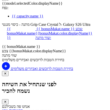
{{model.selectedColor.displayName}}
נפח:
{{ capacity.name }}
מתנה - כיסוי מגנטי Grip Case Crystal ל- Galaxy S26 Ultra
צבע:
{{ bonusMakat.name }}
{{
bonusMakat.name
{{bonusMakat.color.displayName}}
שווי מתנה:
}}
{{ bonusMakat.name }}
צבע {{bonusMakat.color.displayName}}
שווי מתנה
בחירת הטבות לרוכשים ואביזרים משלימים
בחירת הטבות לרוכשים ואביזרים משלימים
✕
לפני שנתחיל את השיחה
נשמח להכיר
✕
אנחנו פה בשבילכם