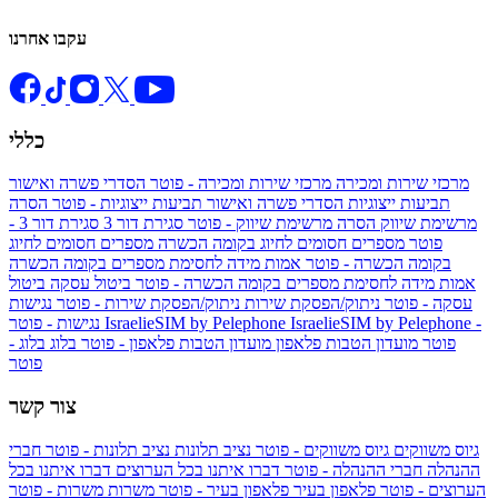
עקבו אחרנו
כללי
מרכזי שירות ומכירה
מרכזי שירות ומכירה - פוטר
הסדרי פשרה ואישור
תביעות ייצוגיות
הסדרי פשרה ואישור תביעות ייצוגיות - פוטר
הסרה
מרשימת שיווק
הסרה מרשימת שיווק - פוטר
סגירת דור 3
סגירת דור 3 -
פוטר
מספרים חסומים לחיוג בקומה הכשרה
מספרים חסומים לחיוג
בקומה הכשרה - פוטר
אמות מידה לחסימת מספרים בקומה הכשרה
אמות מידה לחסימת מספרים בקומה הכשרה - פוטר
ביטול עסקה
ביטול
עסקה - פוטר
ניתוק/הפסקת שירות
ניתוק/הפסקת שירות - פוטר
נגישות
IsraelieSIM by Pelephone -
IsraelieSIM by Pelephone
נגישות - פוטר
פוטר
מועדון הטבות פלאפון
מועדון הטבות פלאפון - פוטר
בלוג
בלוג -
פוטר
צור קשר
גיוס משווקים
גיוס משווקים - פוטר
נציב תלונות
נציב תלונות - פוטר
חברי
ההנהלה
חברי ההנהלה - פוטר
דברו איתנו בכל הערוצים
דברו איתנו בכל
הערוצים - פוטר
פלאפון בעיר
פלאפון בעיר - פוטר
משרות
משרות - פוטר