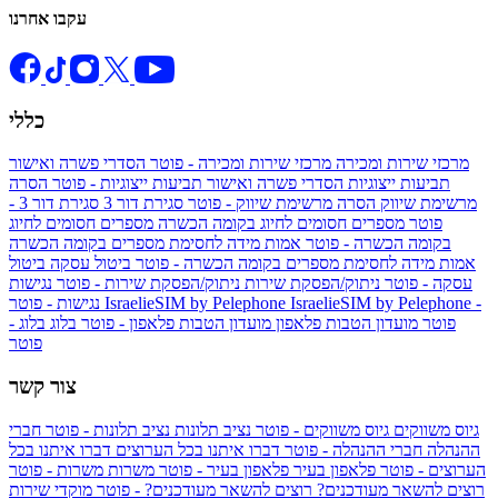
עקבו אחרנו
כללי
מרכזי שירות ומכירה
מרכזי שירות ומכירה - פוטר
הסדרי פשרה ואישור
תביעות ייצוגיות
הסדרי פשרה ואישור תביעות ייצוגיות - פוטר
הסרה
מרשימת שיווק
הסרה מרשימת שיווק - פוטר
סגירת דור 3
סגירת דור 3 -
פוטר
מספרים חסומים לחיוג בקומה הכשרה
מספרים חסומים לחיוג
בקומה הכשרה - פוטר
אמות מידה לחסימת מספרים בקומה הכשרה
אמות מידה לחסימת מספרים בקומה הכשרה - פוטר
ביטול עסקה
ביטול
עסקה - פוטר
ניתוק/הפסקת שירות
ניתוק/הפסקת שירות - פוטר
נגישות
IsraelieSIM by Pelephone -
IsraelieSIM by Pelephone
נגישות - פוטר
פוטר
מועדון הטבות פלאפון
מועדון הטבות פלאפון - פוטר
בלוג
בלוג -
פוטר
צור קשר
גיוס משווקים
גיוס משווקים - פוטר
נציב תלונות
נציב תלונות - פוטר
חברי
ההנהלה
חברי ההנהלה - פוטר
דברו איתנו בכל הערוצים
דברו איתנו בכל
הערוצים - פוטר
פלאפון בעיר
פלאפון בעיר - פוטר
משרות
משרות - פוטר
רוצים להשאר מעודכנים?
רוצים להשאר מעודכנים? - פוטר
מוקדי שירות