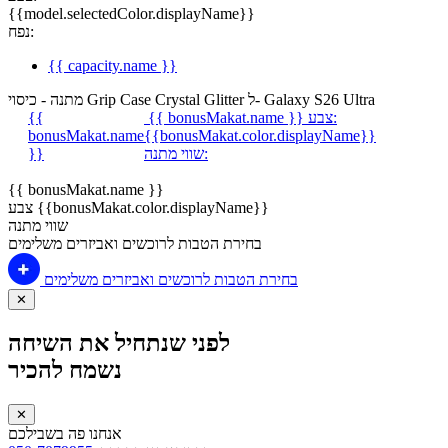
{{model.selectedColor.displayName}}
נפח:
{{ capacity.name }}
מתנה - כיסוי Grip Case Crystal Glitter ל- Galaxy S26 Ultra
צבע:
{{ bonusMakat.name }}
{{
bonusMakat.name
{{bonusMakat.color.displayName}}
שווי מתנה:
}}
{{ bonusMakat.name }}
צבע {{bonusMakat.color.displayName}}
שווי מתנה
בחירת הטבות לרוכשים ואביזרים משלימים
בחירת הטבות לרוכשים ואביזרים משלימים
✕
לפני שנתחיל את השיחה
נשמח להכיר
✕
אנחנו פה בשבילכם