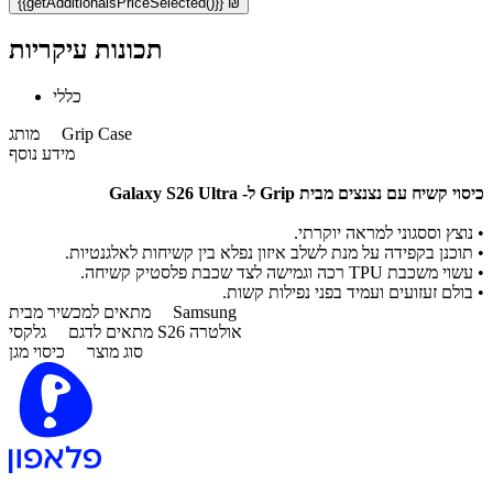
{{getAdditionalsPriceSelected()}} ₪
תכונות עיקריות
כללי
Grip Case
מותג
מידע נוסף
כיסוי קשיח עם נצנצים מבית Grip ל- Galaxy S26 Ultra
•
נוצץ וססגוני למראה יוקרתי.
•
תוכנן בקפידה על מנת לשלב איזון נפלא בין קשיחות לאלגנטיות.
•
עשוי משכבת TPU רכה וגמישה לצד שכבת פלסטיק קשיחה.
•
בולם זעזועים ועמיד בפני נפילות קשות.
Samsung
מתאים למכשיר מבית
גלקסי S26 אולטרה
מתאים לדגם
סוג מוצר
כיסוי מגן