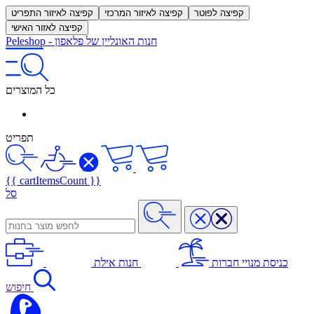
קפיצה לפוטר
קפיצה לאיזור המרכזי
קפיצה לאיזור התפריט
קפיצה לאזור האישי
חנות האונליין של פלאפון
-
Peleshop
כל המוצרים
תפריט
{{ cartItemsCount }}
סל
כניסת מנויי חברות
חנות אילת
חיפוש