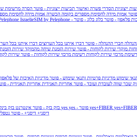
ות ייצוגיות
הסדרי פשרה ואישור תביעות ייצוגיות - פוטר
הסרה מרשימת שי
פוטר
אמות מידה לחסימת מספרים בקומה הכשרה
אמות מידה לחסימת מספר
ות פלאפון - פוטר
בלוג
בלוג - פוטר
 Pelephone
הנהלה
חברי ההנהלה - פוטר
דברו איתנו בכל הערוצים
דברו איתנו בכל הערו
וחות
מוקדי שירות לקוחות - פוטר
שירות הזמנת שיחה מהמוקד
שירות הזמנת
שימת מרכזי שירות לקוחות
רשימת מרכזי שירות לקוחות - פוטר
שירות לקוח
תנאי שימוש
מדיניות פרטיות ותנאי שימוש - פוטר
מדיניות האיכות של פלאפון
ק שכר שווה לעובדת ועובד - פוטר
אחריות תאגידית
אחריות תאגידית - פו
yes+FIBER
yes - פוטר
yes
144 - פוטר
בזק
בזק - פוטר
אינטרנט בזק בינל
דיסני+
דיסני+ - פוטר
נטפל
ר
טאבלטים
טאבלטים - פוטר
שעונים חכמים
שעונים חכמים - פוטר
מבצעי