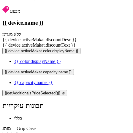
מבצע
{{ device.name }}
ללא מע"מ
{{ device.activeMakat.discountDesc }}
{{ device.activeMakat.discountText }}
{{ device.activeMakat.color.displayName }}
{{ color.displayName }}
{{ device.activeMakat.capacity.name }}
{{ capacity.name }}
{{getAdditionalsPriceSelected()}} ₪
תכונות עיקריות
כללי
Grip Case
מותג