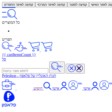
צה לאזור האישי
קפיצה לפוטר
קפיצה לאיזור המרכזי
קפיצה לאיזור התפריט
כל המוצרים
תפריט
{{ cartItemsCount }}
סל
חנות האונליין של פלאפון
-
Peleshop
אישי
אישי
חיפוש