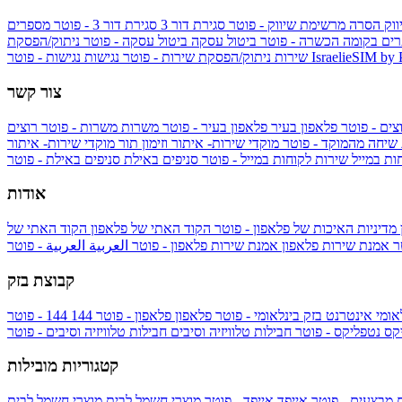
ווק
הסרה מרשימת שיווק - פוטר
סגירת דור 3
סגירת דור 3 - פוטר
מספרים
ים בקומה הכשרה - פוטר
ביטול עסקה
ביטול עסקה - פוטר
ניתוק/הפסקת
IsraelieSIM by
נגישות - פוטר
שירות
ניתוק/הפסקת שירות - פוטר
נגישות
צור קשר
צים - פוטר
פלאפון בעיר
פלאפון בעיר - פוטר
משרות
משרות - פוטר
רוצים
 שיחה מהמוקד - פוטר
מוקדי שירות- איתור וזימון תור
מוקדי שירות- איתור
ות במייל
שירות לקוחות במייל - פוטר
סניפים באילת
סניפים באילת - פוטר
אודות
מדיניות האיכות של פלאפון - פוטר
הקוד האתי של פלאפון
הקוד האתי של
טר
אמנת שירות פלאפון
אמנת שירות פלאפון - פוטר
العربية
العربية - פוטר
קבוצת בזק
אומי
אינטרנט בזק בינלאומי - פוטר
פלאפון
פלאפון - פוטר
144
יקס
נטפליקס - פוטר
חבילות טלוויזיה וסיבים
חבילות טלוויזיה וסיבים - פוטר
קטגוריות מובילות
ם
מבצעים - פוטר
אייפד
אייפד - פוטר
מוצרי חשמל לבית
מוצרי חשמל לבית