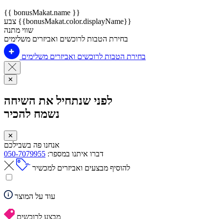
{{ bonusMakat.name }}
צבע {{bonusMakat.color.displayName}}
שווי מתנה
בחירת הטבות לרוכשים ואביזרים משלימים
בחירת הטבות לרוכשים ואביזרים משלימים
✕
לפני שנתחיל את השיחה
נשמח להכיר
✕
אנחנו פה בשבילכם
דברו איתנו במספר:
050-7079955
להוסיף מבצעים ואביזרים למכשיר
עוד על המוצר
מבצע לרוכשים