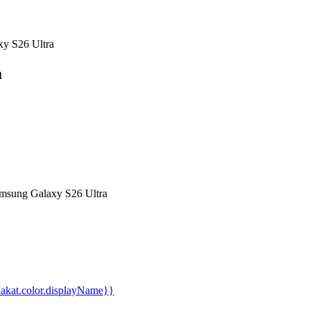
כיסוי Grip Case Matrix ל- ra
כ
כיסוי תומך טעינה מגנטית עם רגלית מתכת נשלפת מבית Grip Case ל- xy S26 Ultra
kat.color.displayName}}