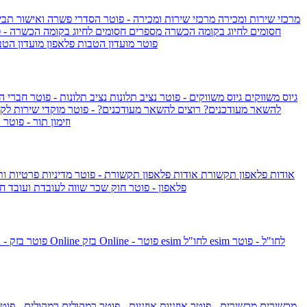
מרכזי שירות ומכירה
מרכזי שירות ומכירה - פוטר
הסדרי פשרה ואישור תביע
חסומים לחיוג בקומה הכשרה
מספרים חסומים לחיוג בקומה הכשרה - 
IsraelieSIM by Pelephone - פוטר
מועדון הטבות פלאפון
מועדון הטב
גיוס משווקים
גיוס משווקים - פוטר
נציב תלונות
נציב תלונות - פוטר
חברי ה
להשאר מעודכנים?
רוצים להשאר מעודכנים? - פוטר
מוקדי שירות לק
וזימון תור - פוטר
ר
אודות פלאפון תקשורת
אודות פלאפון תקשורת - פוטר
מדיניות פרטיות ו
פלאפון - פוטר
חוק שכר שווה לעובדת ועובד
חו
esim לחו"ל - פוטר
esim לחו"ל
בזק Online - פוטר
בזק Online
yes+FIBER - פוטר
מכשירים
מכשירים - פוטר
אוזניות
אוזניות - פוטר
רמקולים
רמקולים - פוט