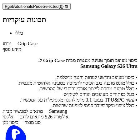
{{getAdditionalsPriceSelected()}} ₪
תכונות עיקריות
כללי
Grip Case
מותג
מידע נוסף
כיסוי מעוצב תומך טעינה מגנטית מבית Grip Case ל-
​
Samsung Galaxy S26 Ultra
•
כיסוי מעוצב וחדשני לנוחות והגנה מושלמת.
•
כולל מגנט מובנה בגב הכיסוי לתמיכה בטעינה אלחוטית מגנטית.
•
כולל טבעת מתכת לייצוב אורכי ורוחבי של המכשיר.
•
בעל כפתורים מעוצבים ונוחים לשימוש
•
עשוי TPU&PC בעובי 3.1 מ"מ להגנה מקסימלית על המכשיר.
•
כולל ציפוי מיקרופייבר פנימי למניעת שריטות.
Samsung
מתאים למכשיר מבית
גלקסי S26 אולטרה
מתאים לדגם
סוג מוצר
כיסוי מגן