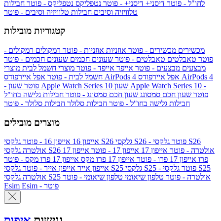
לחו"ל - פוטר
דיסני+
דיסני+ - פוטר
נטפליקס
נטפליקס - פוטר
חבילות
טלוויזיה וסיבים
חבילות טלוויזיה וסיבים - פוטר
קטגוריות מובילות
מכשירים
מכשירים - פוטר
אוזניות
אוזניות - פוטר
רמקולים
רמקולים -
פוטר
טאבלטים
טאבלטים - פוטר
שעונים חכמים
שעונים חכמים - פוטר
מבצעים
מבצעים - פוטר
אייפד
אייפד - פוטר
מוצרי חשמל לבית
מוצרי
אפל איירפודס AirPods 4
אפל איירפודס AirPods 4
חשמל לבית - פוטר
שעון Apple Watch Series 10 -
שעון Apple Watch Series 10
- פוטר
פוטר
שעון חכם סמסונג
שעון חכם סמסונג - פוטר
חבילות גלישה בחו"ל
חבילות גלישה בחו"ל - פוטר
חבילות סלולר
חבילות סלולר - פוטר
מוצרים מובילים
גלקסי S26 - פוטר
גלקסי S26
גלקסי S26
אייפון 16
אייפון 16 - פוטר
גלקסי S26 אולטרה - פוטר
אייפון 17
אייפון 17 - פוטר
אייפון 17
אולטרה
פרו
אייפון 17 פרו - פוטר
אייפון 17 פרו מקס
אייפון 17 פרו מקס - פוטר
גלקסי S25 - פוטר
גלקסי S25
גלקסי S25
אייפון אייר
אייפון אייר - פוטר
גלקסי S25 אולטרה - פוטר
טלפון שיאומי
טלפון שיאומי - פוטר
אולטרה
Esim - פוטר
Esim
נגישות
איפוס