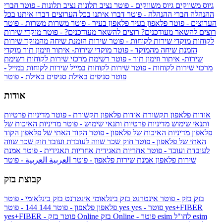
גיוס משווקים
גיוס משווקים - פוטר
נציב תלונות
נציב תלונות - פוטר
חברי
ההנהלה
חברי ההנהלה - פוטר
דברו איתנו בכל הערוצים
דברו איתנו בכל
הערוצים - פוטר
פלאפון בעיר
פלאפון בעיר - פוטר
משרות
משרות - פוטר
רוצים להשאר מעודכנים?
רוצים להשאר מעודכנים? - פוטר
מוקדי שירות
לקוחות
מוקדי שירות לקוחות - פוטר
שירות הזמנת שיחה מהמוקד
שירות
הזמנת שיחה מהמוקד - פוטר
מוקדי שירות- איתור וזימון תור
מוקדי
שירות- איתור וזימון תור - פוטר
רשימת מרכזי שירות לקוחות
רשימת
מרכזי שירות לקוחות - פוטר
שירות לקוחות במייל
שירות לקוחות במייל -
פוטר
סניפים באילת
סניפים באילת - פוטר
אודות
אודות פלאפון תקשורת
אודות פלאפון תקשורת - פוטר
מדיניות פרטיות
ותנאי שימוש
מדיניות פרטיות ותנאי שימוש - פוטר
מדיניות האיכות של
פלאפון
מדיניות האיכות של פלאפון - פוטר
הקוד האתי של פלאפון
הקוד
האתי של פלאפון - פוטר
חוק שכר שווה לעובדת ועובד
חוק שכר שווה
לעובדת ועובד - פוטר
אחריות תאגידית
אחריות תאגידית - פוטר
אמנת
שירות פלאפון
אמנת שירות פלאפון - פוטר
العربية
العربية - פוטר
קבוצת בזק
בזק
בזק - פוטר
אינטרנט בזק בינלאומי
אינטרנט בזק בינלאומי - פוטר
yes+FIBER
yes - פוטר
yes
144 - פוטר
פלאפון
פלאפון - פוטר
144
esim
esim לחו"ל
בזק Online - פוטר
בזק Online
yes+FIBER - פוטר