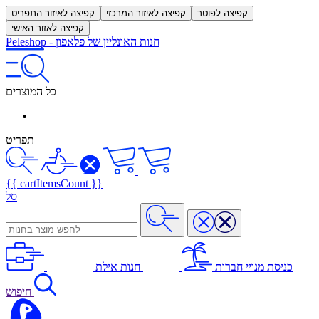
קפיצה לפוטר
קפיצה לאיזור המרכזי
קפיצה לאיזור התפריט
קפיצה לאזור האישי
חנות האונליין של פלאפון
-
Peleshop
כל המוצרים
תפריט
{{ cartItemsCount }}
סל
כניסת מנויי חברות
חנות אילת
חיפוש