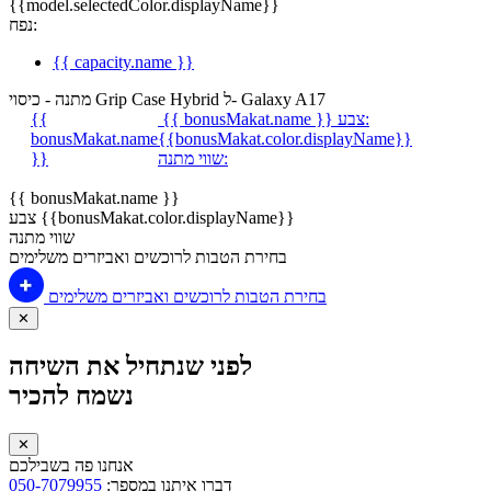
{{model.selectedColor.displayName}}
נפח:
{{ capacity.name }}
מתנה - כיסוי Grip Case Hybrid ל- Galaxy A17
צבע:
{{ bonusMakat.name }}
{{
bonusMakat.name
{{bonusMakat.color.displayName}}
שווי מתנה:
}}
{{ bonusMakat.name }}
צבע {{bonusMakat.color.displayName}}
שווי מתנה
בחירת הטבות לרוכשים ואביזרים משלימים
בחירת הטבות לרוכשים ואביזרים משלימים
✕
לפני שנתחיל את השיחה
נשמח להכיר
✕
אנחנו פה בשבילכם
דברו איתנו במספר:
050-7079955