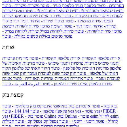
ההנהלה
חברי ההנהלה - פוטר
דברו איתנו בכל הערוצים
דברו איתנו בכל
הערוצים - פוטר
פלאפון בעיר
פלאפון בעיר - פוטר
משרות
משרות - פוטר
רוצים להשאר מעודכנים?
רוצים להשאר מעודכנים? - פוטר
מוקדי שירות
לקוחות
מוקדי שירות לקוחות - פוטר
שירות הזמנת שיחה מהמוקד
שירות
הזמנת שיחה מהמוקד - פוטר
מוקדי שירות- איתור וזימון תור
מוקדי
שירות- איתור וזימון תור - פוטר
רשימת מרכזי שירות לקוחות
רשימת
מרכזי שירות לקוחות - פוטר
שירות לקוחות במייל
שירות לקוחות במייל -
פוטר
סניפים באילת
סניפים באילת - פוטר
אודות
אודות פלאפון תקשורת
אודות פלאפון תקשורת - פוטר
מדיניות פרטיות
ותנאי שימוש
מדיניות פרטיות ותנאי שימוש - פוטר
מדיניות האיכות של
פלאפון
מדיניות האיכות של פלאפון - פוטר
הקוד האתי של פלאפון
הקוד
האתי של פלאפון - פוטר
חוק שכר שווה לעובדת ועובד
חוק שכר שווה
לעובדת ועובד - פוטר
אחריות תאגידית
אחריות תאגידית - פוטר
אמנת
שירות פלאפון
אמנת שירות פלאפון - פוטר
العربية
العربية - פוטר
קבוצת בזק
בזק
בזק - פוטר
אינטרנט בזק בינלאומי
אינטרנט בזק בינלאומי - פוטר
yes+FIBER
yes - פוטר
yes
144 - פוטר
פלאפון
פלאפון - פוטר
144
esim
esim לחו"ל
בזק Online - פוטר
בזק Online
yes+FIBER - פוטר
לחו"ל - פוטר
דיסני+
דיסני+ - פוטר
נטפליקס
נטפליקס - פוטר
חבילות
טלוויזיה וסיבים
חבילות טלוויזיה וסיבים - פוטר