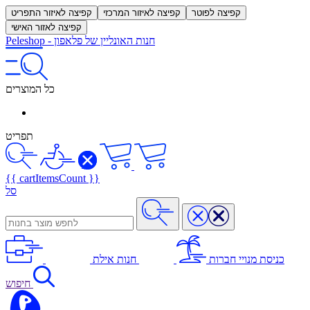
קפיצה לפוטר
קפיצה לאיזור המרכזי
קפיצה לאיזור התפריט
קפיצה לאזור האישי
חנות האונליין של פלאפון
-
Peleshop
כל המוצרים
תפריט
{{ cartItemsCount }}
סל
כניסת מנויי חברות
חנות אילת
חיפוש