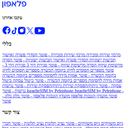
עקבו אחרנו
כללי
מרכזי שירות ומכירה
מרכזי שירות ומכירה - פוטר
הסדרי פשרה ואישור
תביעות ייצוגיות
הסדרי פשרה ואישור תביעות ייצוגיות - פוטר
הסרה
מרשימת שיווק
הסרה מרשימת שיווק - פוטר
סגירת דור 3
סגירת דור 3 -
פוטר
מספרים חסומים לחיוג בקומה הכשרה
מספרים חסומים לחיוג
בקומה הכשרה - פוטר
אמות מידה לחסימת מספרים בקומה הכשרה
אמות מידה לחסימת מספרים בקומה הכשרה - פוטר
ביטול עסקה
ביטול
עסקה - פוטר
ניתוק/הפסקת שירות
ניתוק/הפסקת שירות - פוטר
נגישות
IsraelieSIM by Pelephone -
IsraelieSIM by Pelephone
נגישות - פוטר
פוטר
מועדון הטבות פלאפון
מועדון הטבות פלאפון - פוטר
בלוג
בלוג -
פוטר
צור קשר
גיוס משווקים
גיוס משווקים - פוטר
נציב תלונות
נציב תלונות - פוטר
חברי