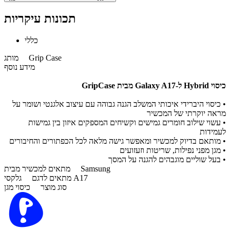
תכונות עיקריות
כללי
Grip Case
מותג
מידע נוסף
כיסוי Hybrid ל-Galaxy A17 מבית GripCase​
• כיסוי היברידי איכותי המשלב הגנה גבוהה עם עיצוב אלגנטי ושומר על
מראה יוקרתי של המכשיר
• עשוי שילוב חומרים גמישים וקשיחים המספקים איזון בין גמישות
לעמידות
• מותאם בדיוק למכשיר ומאפשר גישה מלאה לכל הכפתורים והחיבורים
• מגן מפני נפילות, שריטות וזעזועים
• בעל שוליים מוגבהים להגנה על המסך
Samsung
מתאים למכשיר מבית
גלקסי A17
מתאים לדגם
סוג מוצר
כיסוי מגן