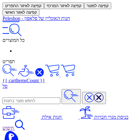
קפיצה לפוטר
קפיצה לאיזור המרכזי
קפיצה לאיזור התפריט
קפיצה לאזור האישי
חנות האונליין של פלאפון
-
Peleshop
כל המוצרים
תפריט
{{ cartItemsCount }}
סל
כניסת מנויי חברות
חנות אילת
חיפוש