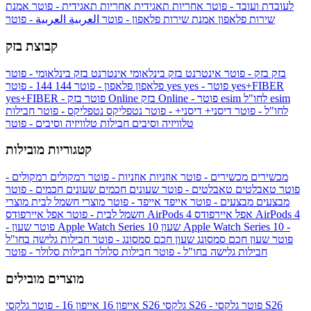
לעובדת ועובד - פוטר
אחריות תאגידית
אחריות תאגידית - פוטר
אמנת
שירות פלאפון
אמנת שירות פלאפון - פוטר
العربية
العربية - פוטר
קבוצת בזק
בזק
בזק - פוטר
אינטרנט בזק בינלאומי
אינטרנט בזק בינלאומי - פוטר
yes+FIBER
yes - פוטר
yes
144 - פוטר
פלאפון
פלאפון - פוטר
144
esim
esim לחו"ל
בזק Online - פוטר
בזק Online
yes+FIBER - פוטר
לחו"ל - פוטר
דיסני+
דיסני+ - פוטר
נטפליקס
נטפליקס - פוטר
חבילות
טלוויזיה וסיבים
חבילות טלוויזיה וסיבים - פוטר
קטגוריות מובילות
מכשירים
מכשירים - פוטר
אוזניות
אוזניות - פוטר
רמקולים
רמקולים -
פוטר
טאבלטים
טאבלטים - פוטר
שעונים חכמים
שעונים חכמים - פוטר
מבצעים
מבצעים - פוטר
אייפד
אייפד - פוטר
מוצרי חשמל לבית
מוצרי
אפל איירפודס AirPods 4
אפל איירפודס AirPods 4
חשמל לבית - פוטר
שעון Apple Watch Series 10 -
שעון Apple Watch Series 10
- פוטר
פוטר
שעון חכם סמסונג
שעון חכם סמסונג - פוטר
חבילות גלישה בחו"ל
חבילות גלישה בחו"ל - פוטר
חבילות סלולר
חבילות סלולר - פוטר
מוצרים מובילים
גלקסי S26 - פוטר
גלקסי S26
גלקסי S26
אייפון 16
אייפון 16 - פוטר