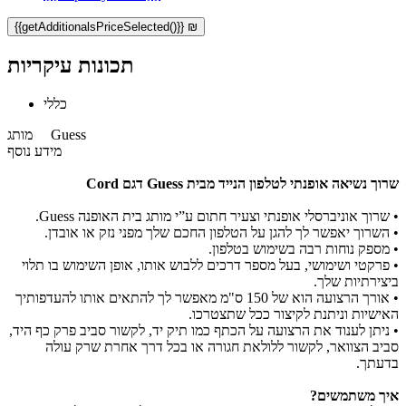
{{getAdditionalsPriceSelected()}} ₪
תכונות עיקריות
כללי
Guess
מותג
מידע נוסף
שרוך נשיאה אופנתי לטלפון הנייד מבית Guess דגם Cord
• שרוך אוניברסלי אופנתי וצעיר חתום ע”י מותג בית האופנה Guess.
• השרוך יאפשר לך להגן על הטלפון החכם שלך מפני נזק או אובדן.
• מספק נוחות רבה בשימוש בטלפון.
• פרקטי ושימושי, בעל מספר דרכים ללבוש אותו, אופן השימוש בו תלוי
ביצירתיות שלך.
• אורך הרצועה הוא של 150 ס"מ מאפשר לך להתאים אותו להעדפותיך
האישיות וניתנת לקיצור ככל שתצטרכו.
• ניתן לענוד את הרצועה על הכתף כמו תיק יד, לקשור סביב פרק כף היד,
סביב הצוואר, לקשור ללולאת חגורה או בכל דרך אחרת שרק עולה
בדעתך.
איך משתמשים?