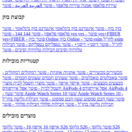
שירות פלאפון
אמנת שירות פלאפון - פוטר
العربية
العربية - פוטר
קבוצת בזק
בזק
בזק - פוטר
אינטרנט בזק בינלאומי
אינטרנט בזק בינלאומי - פוטר
yes+FIBER
yes - פוטר
yes
144 - פוטר
פלאפון
פלאפון - פוטר
144
esim
esim לחו"ל
בזק Online - פוטר
בזק Online
yes+FIBER - פוטר
לחו"ל - פוטר
דיסני+
דיסני+ - פוטר
נטפליקס
נטפליקס - פוטר
חבילות
טלוויזיה וסיבים
חבילות טלוויזיה וסיבים - פוטר
קטגוריות מובילות
מכשירים
מכשירים - פוטר
אוזניות
אוזניות - פוטר
רמקולים
רמקולים -
פוטר
טאבלטים
טאבלטים - פוטר
שעונים חכמים
שעונים חכמים - פוטר
מבצעים
מבצעים - פוטר
אייפד
אייפד - פוטר
מוצרי חשמל לבית
מוצרי
אפל איירפודס AirPods 4
אפל איירפודס AirPods 4
חשמל לבית - פוטר
שעון Apple Watch Series 10 -
שעון Apple Watch Series 10
- פוטר
פוטר
שעון חכם סמסונג
שעון חכם סמסונג - פוטר
חבילות גלישה בחו"ל
חבילות גלישה בחו"ל - פוטר
חבילות סלולר
חבילות סלולר - פוטר
מוצרים מובילים
גלקסי S26 - פוטר
גלקסי S26
גלקסי S26
אייפון 16
אייפון 16 - פוטר