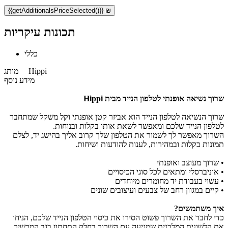
{{getAdditionalsPriceSelected()}} ₪
תכונות עיקריות
כללי
Hippi
מותג
מידע נוסף
שרוך נשיאה אופנתי לטלפון הנייד מבית Hippi
שרוך הנשיאה לטלפון הנייד הוא אביזר קטן אופנתי וקל משקל שמתחבר
לטלפון הנייד שלכם ומאפשר לשאת אותו בקלות ובנוחות.
השרוך מאפשר לך לשמור את הטלפון שלך קרוב אליך בהישג יד, לצלם
תמונות בקלות ובמהירות, לענות להודעות ושיחות.
• שרוך מעוצב ואופנתי
• אוניברסלי ומתאים לכל סוגי הכיסויים
• עשוי בעבודת יד מחומרים מיוחדים
• קיים במגוון רחב של צבעים ועיצובים שונים
איך משתמשים?
כדי לחבר את השרוך פשוט הסירו את כיסוי הטלפון הנייד שלכם, הניחו
את הלשונית המלבנית שמגיעה עם השרוך בחלק התחתון בגב המכשיר