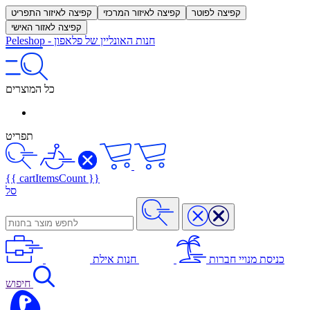
קפיצה לפוטר
קפיצה לאיזור המרכזי
קפיצה לאיזור התפריט
קפיצה לאזור האישי
חנות האונליין של פלאפון
-
Peleshop
כל המוצרים
תפריט
{{ cartItemsCount }}
סל
כניסת מנויי חברות
חנות אילת
חיפוש