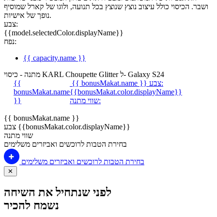
ושבר. הכיסוי כולל עיצוב נוצץ שנוצץ בכל תנועה, ולוגו של קארל שמוסיף
נופך של אישיות.
צבע:
{{model.selectedColor.displayName}}
נפח:
{{ capacity.name }}
מתנה - כיסוי KARL Choupette Glitter ל- Galaxy S24
צבע:
{{ bonusMakat.name }}
{{
bonusMakat.name
{{bonusMakat.color.displayName}}
שווי מתנה:
}}
{{ bonusMakat.name }}
צבע {{bonusMakat.color.displayName}}
שווי מתנה
בחירת הטבות לרוכשים ואביזרים משלימים
בחירת הטבות לרוכשים ואביזרים משלימים
✕
לפני שנתחיל את השיחה
נשמח להכיר