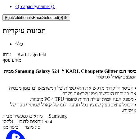
{{ capacity.name }}
{{getAdditionalsPriceSelected()}} ₪
תכונות עיקריות
כללי
Karl Lagerfeld
מותג
מידע נוסף
כיסוי דגם KARL Choupette Glitter​ ל- Samsung Galaxy S24
מבית
המעצב קארל לגרפלד
• הכיסוי היוקרתי מדגיש את האלגנטיות של המשתמש ובו בזמן מבטיח
את בטיחות המכשיר מפני שריטות ושבר.
• מספק הגנה יומית יעילה הודות לחומר TPU ו-PC מובחר.
• הכולל עיצוב נוצץ שנוצץ בכל תנועה ולוגו של קארל שמוסיף נופך של
אישיות.
Samsung
מתאים למכשיר מבית
גלקסי S24
מתאים לדגם
סוג מוצר
כיסוי מגן