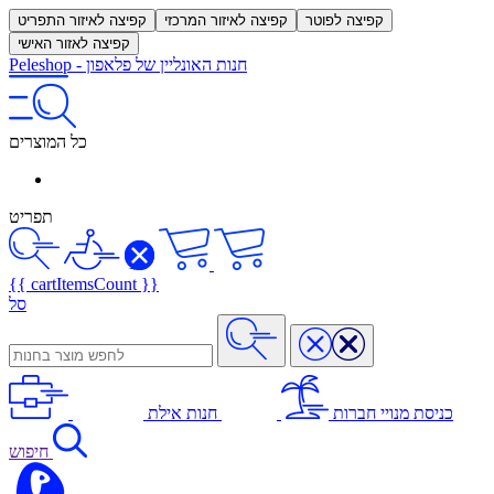
קפיצה לפוטר
קפיצה לאיזור המרכזי
קפיצה לאיזור התפריט
קפיצה לאזור האישי
חנות האונליין של פלאפון
-
Peleshop
כל המוצרים
תפריט
{{ cartItemsCount }}
סל
כניסת מנויי חברות
חנות אילת
חיפוש