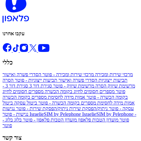
עקבו אחרנו
כללי
מרכזי שירות ומכירה
מרכזי שירות ומכירה - פוטר
הסדרי פשרה ואישור
תביעות ייצוגיות
הסדרי פשרה ואישור תביעות ייצוגיות - פוטר
הסרה
מרשימת שיווק
הסרה מרשימת שיווק - פוטר
סגירת דור 3
סגירת דור 3 -
פוטר
מספרים חסומים לחיוג בקומה הכשרה
מספרים חסומים לחיוג
בקומה הכשרה - פוטר
אמות מידה לחסימת מספרים בקומה הכשרה
אמות מידה לחסימת מספרים בקומה הכשרה - פוטר
ביטול עסקה
ביטול
עסקה - פוטר
ניתוק/הפסקת שירות
ניתוק/הפסקת שירות - פוטר
נגישות
IsraelieSIM by Pelephone -
IsraelieSIM by Pelephone
נגישות - פוטר
פוטר
מועדון הטבות פלאפון
מועדון הטבות פלאפון - פוטר
בלוג
בלוג -
פוטר
צור קשר