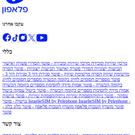
עקבו אחרנו
כללי
מרכזי שירות ומכירה
מרכזי שירות ומכירה - פוטר
הסדרי פשרה ואישור
תביעות ייצוגיות
הסדרי פשרה ואישור תביעות ייצוגיות - פוטר
הסרה
מרשימת שיווק
הסרה מרשימת שיווק - פוטר
סגירת דור 3
סגירת דור 3 -
פוטר
מספרים חסומים לחיוג בקומה הכשרה
מספרים חסומים לחיוג
בקומה הכשרה - פוטר
אמות מידה לחסימת מספרים בקומה הכשרה
אמות מידה לחסימת מספרים בקומה הכשרה - פוטר
ביטול עסקה
ביטול
עסקה - פוטר
ניתוק/הפסקת שירות
ניתוק/הפסקת שירות - פוטר
נגישות
IsraelieSIM by Pelephone -
IsraelieSIM by Pelephone
נגישות - פוטר
פוטר
מועדון הטבות פלאפון
מועדון הטבות פלאפון - פוטר
בלוג
בלוג -
פוטר
צור קשר