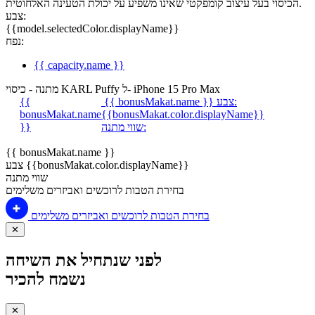
הכיסוי בעל עיצוב קומפקטי שאינו משפיע על יכולת הטעינה האלחוטית.
צבע:
{{model.selectedColor.displayName}}
נפח:
{{ capacity.name }}
מתנה - כיסוי KARL Puffy ל- iPhone 15 Pro Max
צבע:
{{ bonusMakat.name }}
{{
bonusMakat.name
{{bonusMakat.color.displayName}}
שווי מתנה:
}}
{{ bonusMakat.name }}
צבע {{bonusMakat.color.displayName}}
שווי מתנה
בחירת הטבות לרוכשים ואביזרים משלימים
בחירת הטבות לרוכשים ואביזרים משלימים
✕
לפני שנתחיל את השיחה
נשמח להכיר
✕