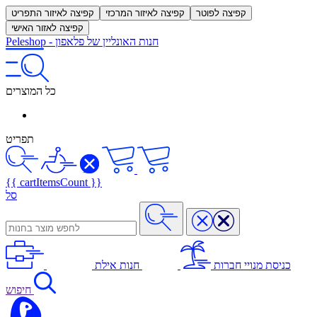
קפיצה לפוטר
קפיצה לאיזור המרכזי
קפיצה לאיזור התפריט
קפיצה לאזור האישי
חנות האונליין של פלאפון
-
Peleshop
כל המוצרים
תפריט
{{ cartItemsCount }}
סל
כניסת מנויי חברות
חנות אילת
חיפוש