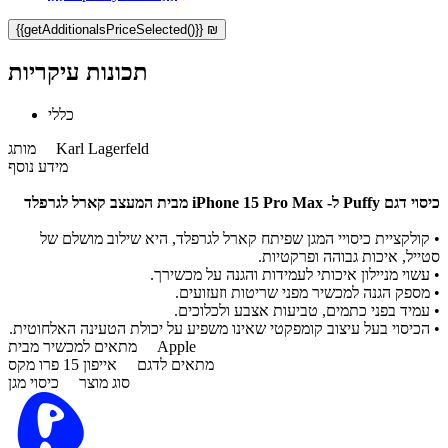
{{getAdditionalsPriceSelected()}} ₪
תכונות עיקריות
כללי
Karl Lagerfeld
מותג
מידע נוסף
כיסוי דגם Puffy ל- iPhone 15 Pro Max מבית המעצב קארל לגרפלד
• קולקציית כיסויי המגן שפיתח קארל לגרפלד, היא שילוב מושלם של
סטייל, איכות גבוהה ופרקטיות.
• עשוי מניילון איכותי לעמידות והגנה על מכשירך.
• מספק הגנה למכשיר מפני שריטות וזעזועים.
• עמיד בפני כתמים, טביעות אצבע ולכלוכים.
• הכיסוי בעל עיצוב קומפקטי שאינו משפיע על יכולת הטעינה האלחוטית.
Apple
מתאים למכשיר מבית
מתאים לדגם
אייפון 15 פרו מקס
סוג מוצר
כיסוי מגן