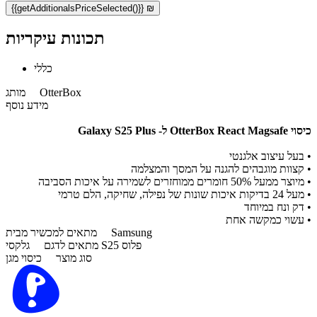
{{getAdditionalsPriceSelected()}} ₪
תכונות עיקריות
כללי
OtterBox
מותג
מידע נוסף
כיסוי OtterBox React Magsafe ל- Galaxy S25 Plus
•
בעל עיצוב אלגנטי
•
קצוות מוגבהים להגנה על המסך והמצלמה
•
מיוצר ממעל 50% חומרים ממוחזרים לשמירה על איכות הסביבה
•
מעל 24 בדיקות איכות שונות של נפילה, שחיקה, הלם טרמי
•
דק ונח במיוחד
•
עשוי כמקשה אחת
Samsung
מתאים למכשיר מבית
גלקסי S25 פלוס
מתאים לדגם
סוג מוצר
כיסוי מגן