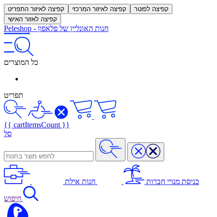
קפיצה לפוטר
קפיצה לאיזור המרכזי
קפיצה לאיזור התפריט
קפיצה לאזור האישי
חנות האונליין של פלאפון
-
Peleshop
כל המוצרים
תפריט
{{ cartItemsCount }}
סל
כניסת מנויי חברות
חנות אילת
חיפוש