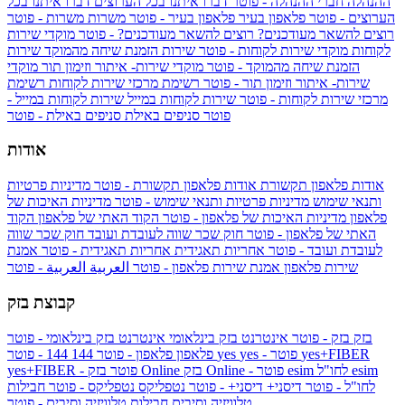
ההנהלה
חברי ההנהלה - פוטר
דברו איתנו בכל הערוצים
דברו איתנו בכל
הערוצים - פוטר
פלאפון בעיר
פלאפון בעיר - פוטר
משרות
משרות - פוטר
רוצים להשאר מעודכנים?
רוצים להשאר מעודכנים? - פוטר
מוקדי שירות
לקוחות
מוקדי שירות לקוחות - פוטר
שירות הזמנת שיחה מהמוקד
שירות
הזמנת שיחה מהמוקד - פוטר
מוקדי שירות- איתור וזימון תור
מוקדי
שירות- איתור וזימון תור - פוטר
רשימת מרכזי שירות לקוחות
רשימת
מרכזי שירות לקוחות - פוטר
שירות לקוחות במייל
שירות לקוחות במייל -
פוטר
סניפים באילת
סניפים באילת - פוטר
אודות
אודות פלאפון תקשורת
אודות פלאפון תקשורת - פוטר
מדיניות פרטיות
ותנאי שימוש
מדיניות פרטיות ותנאי שימוש - פוטר
מדיניות האיכות של
פלאפון
מדיניות האיכות של פלאפון - פוטר
הקוד האתי של פלאפון
הקוד
האתי של פלאפון - פוטר
חוק שכר שווה לעובדת ועובד
חוק שכר שווה
לעובדת ועובד - פוטר
אחריות תאגידית
אחריות תאגידית - פוטר
אמנת
שירות פלאפון
אמנת שירות פלאפון - פוטר
العربية
العربية - פוטר
קבוצת בזק
בזק
בזק - פוטר
אינטרנט בזק בינלאומי
אינטרנט בזק בינלאומי - פוטר
yes+FIBER
yes - פוטר
yes
144 - פוטר
פלאפון
פלאפון - פוטר
144
esim
esim לחו"ל
בזק Online - פוטר
בזק Online
yes+FIBER - פוטר
לחו"ל - פוטר
דיסני+
דיסני+ - פוטר
נטפליקס
נטפליקס - פוטר
חבילות
טלוויזיה וסיבים
חבילות טלוויזיה וסיבים - פוטר