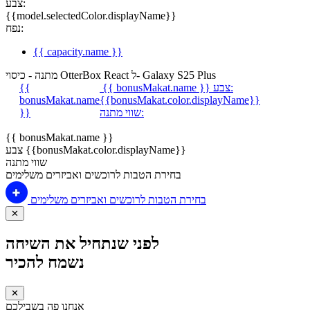
צבע:
{{model.selectedColor.displayName}}
נפח:
{{ capacity.name }}
מתנה - כיסוי OtterBox React ל- Galaxy S25 Plus
צבע:
{{ bonusMakat.name }}
{{
bonusMakat.name
{{bonusMakat.color.displayName}}
שווי מתנה:
}}
{{ bonusMakat.name }}
צבע {{bonusMakat.color.displayName}}
שווי מתנה
בחירת הטבות לרוכשים ואביזרים משלימים
בחירת הטבות לרוכשים ואביזרים משלימים
✕
לפני שנתחיל את השיחה
נשמח להכיר
✕
אנחנו פה בשבילכם