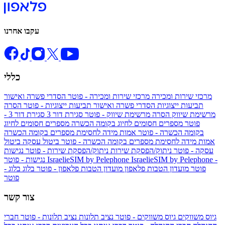
עקבו אחרנו
כללי
מרכזי שירות ומכירה
מרכזי שירות ומכירה - פוטר
הסדרי פשרה ואישור
תביעות ייצוגיות
הסדרי פשרה ואישור תביעות ייצוגיות - פוטר
הסרה
מרשימת שיווק
הסרה מרשימת שיווק - פוטר
סגירת דור 3
סגירת דור 3 -
פוטר
מספרים חסומים לחיוג בקומה הכשרה
מספרים חסומים לחיוג
בקומה הכשרה - פוטר
אמות מידה לחסימת מספרים בקומה הכשרה
אמות מידה לחסימת מספרים בקומה הכשרה - פוטר
ביטול עסקה
ביטול
עסקה - פוטר
ניתוק/הפסקת שירות
ניתוק/הפסקת שירות - פוטר
נגישות
IsraelieSIM by Pelephone -
IsraelieSIM by Pelephone
נגישות - פוטר
פוטר
מועדון הטבות פלאפון
מועדון הטבות פלאפון - פוטר
בלוג
בלוג -
פוטר
צור קשר
גיוס משווקים
גיוס משווקים - פוטר
נציב תלונות
נציב תלונות - פוטר
חברי