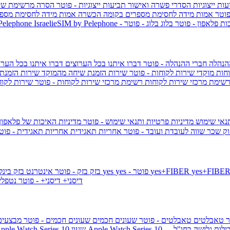
ות ייצוגיות
הסדרי פשרה ואישור תביעות ייצוגיות - פוטר
הסרה מרשימת שי
פוטר
אמות מידה לחסימת מספרים בקומה הכשרה
אמות מידה לחסימת מספר
ות פלאפון - פוטר
בלוג
בלוג - פוטר
 Pelephone
הנהלה
חברי ההנהלה - פוטר
דברו איתנו בכל הערוצים
דברו איתנו בכל הערו
וחות
מוקדי שירות לקוחות - פוטר
שירות הזמנת שיחה מהמוקד
שירות הזמנת
שימת מרכזי שירות לקוחות
רשימת מרכזי שירות לקוחות - פוטר
שירות לקוח
תנאי שימוש
מדיניות פרטיות ותנאי שימוש - פוטר
מדיניות האיכות של פלאפון
ק שכר שווה לעובדת ועובד - פוטר
אחריות תאגידית
אחריות תאגידית - פו
yes+FIBER
yes - פוטר
yes
144 - פוטר
בזק
בזק - פוטר
אינטרנט בזק בינל
דיסני+
דיסני+ - פוטר
נטפל
ר
טאבלטים
טאבלטים - פוטר
שעונים חכמים
שעונים חכמים - פוטר
מבצעי
ילות גלישה בחו"ל -
שעון ple Watch Series 10