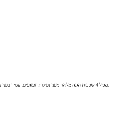
כיסוי ההגנה הטוב ביותר בעולם מבית OtterBox ל- Samsung Galaxy S25. מכיל 4 שכבות הגנה מלאה מפני נפילות וזעזועים, עמיד בפני נפילות קשות וכולל סגירה של הכפתורים והפתחים להגנה היקפית ומשודרגת.