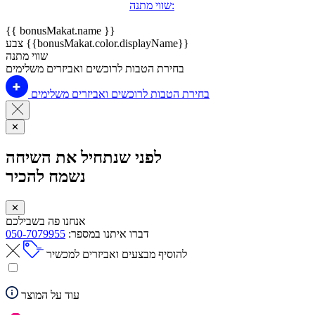
שווי מתנה:
{{ bonusMakat.name }}
צבע {{bonusMakat.color.displayName}}
שווי מתנה
בחירת הטבות לרוכשים ואביזרים משלימים
בחירת הטבות לרוכשים ואביזרים משלימים
✕
לפני שנתחיל את השיחה
נשמח להכיר
✕
אנחנו פה בשבילכם
דברו איתנו במספר:
050-7079955
להוסיף מבצעים ואביזרים למכשיר
עוד על המוצר