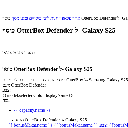
ל- Galaxy S25
אתר פלאפון
חנות לובי
כיסויים ומגני מסך
כיסוי OtterBox Defender ל- Galaxy S25
המוצר אזל מהמלאי
כיסוי OtterBox Defender ל- Galaxy S25
דגם: OtterBox Defender
צבע:
{{model.selectedColor.displayName}}
נפח:
{{ capacity.name }}
מתנה - כיסוי OtterBox Defender ל- Galaxy S25
{{bonusMa
צבע:
{{ bonusMakat.name }}
{{ bonusMakat.name }}