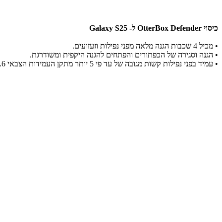
כיסוי OtterBox Defender ל- Galaxy S25
•
מכיל 4 שכבות הגנה מלאה מפני נפילות וזעזועים.
•
הגנה וסגירה של הכפתורים והפתחים להגנה היקפית ומשודרגת.
•
עמיד בפני נפילות קשות מגובה של עד פי 5 יותר מתקן העמידות הצבאי MIL-STD-810G 516.6 להגנה מכל הכיוונים.