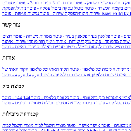
ווק
הסרה מרשימת שיווק - פוטר
סגירת דור 3
סגירת דור 3 - פוטר
מספרים
ים בקומה הכשרה - פוטר
ביטול עסקה
ביטול עסקה - פוטר
ניתוק/הפסקת
IsraelieSIM by
נגישות - פוטר
שירות
ניתוק/הפסקת שירות - פוטר
נגישות
צור קשר
צים - פוטר
פלאפון בעיר
פלאפון בעיר - פוטר
משרות
משרות - פוטר
רוצים
 שיחה מהמוקד - פוטר
מוקדי שירות- איתור וזימון תור
מוקדי שירות- איתור
ות במייל
שירות לקוחות במייל - פוטר
סניפים באילת
סניפים באילת - פוטר
אודות
מדיניות האיכות של פלאפון - פוטר
הקוד האתי של פלאפון
הקוד האתי של
טר
אמנת שירות פלאפון
אמנת שירות פלאפון - פוטר
العربية
العربية - פוטר
קבוצת בזק
אומי
אינטרנט בזק בינלאומי - פוטר
פלאפון
פלאפון - פוטר
144
יקס
נטפליקס - פוטר
חבילות טלוויזיה וסיבים
חבילות טלוויזיה וסיבים - פוטר
קטגוריות מובילות
ם
מבצעים - פוטר
אייפד
אייפד - פוטר
מוצרי חשמל לבית
מוצרי חשמל לבית
Ap
אפל איירפודס AirPods 4 - פוטר
אפל איירפודס AirPods 4
- פוטר