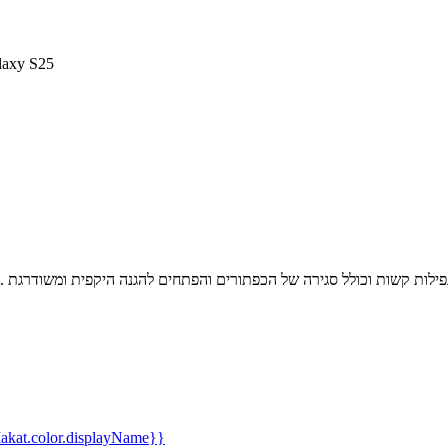
כיסוי OtterBox Defender 
kat.color.displayName}}