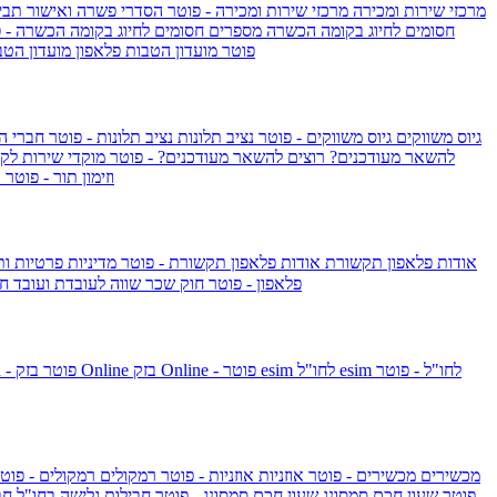
מרכזי שירות ומכירה
מרכזי שירות ומכירה - פוטר
הסדרי פשרה ואישור תביע
חסומים לחיוג בקומה הכשרה
מספרים חסומים לחיוג בקומה הכשרה - 
IsraelieSIM by Pelephone - פוטר
מועדון הטבות פלאפון
מועדון הטב
גיוס משווקים
גיוס משווקים - פוטר
נציב תלונות
נציב תלונות - פוטר
חברי ה
להשאר מעודכנים?
רוצים להשאר מעודכנים? - פוטר
מוקדי שירות לק
וזימון תור - פוטר
ר
אודות פלאפון תקשורת
אודות פלאפון תקשורת - פוטר
מדיניות פרטיות ו
פלאפון - פוטר
חוק שכר שווה לעובדת ועובד
חו
esim לחו"ל - פוטר
esim לחו"ל
בזק Online - פוטר
בזק Online
yes+FIBER - פוטר
מכשירים
מכשירים - פוטר
אוזניות
אוזניות - פוטר
רמקולים
רמקולים - פוט
שעון Apple Watch Series 10 - פוטר
שעון חכם סמסונג
שעון חכם סמסונג - פוטר
חבילות גלישה בחו"ל
חב