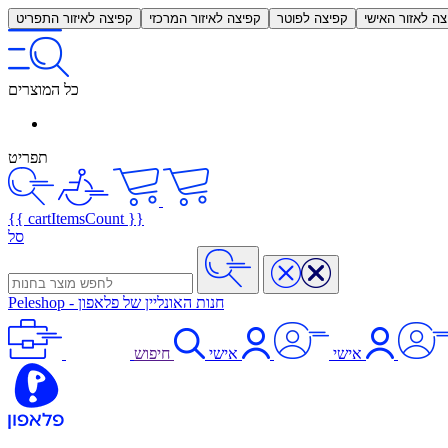
צה לאזור האישי
קפיצה לפוטר
קפיצה לאיזור המרכזי
קפיצה לאיזור התפריט
כל המוצרים
תפריט
{{ cartItemsCount }}
סל
חנות האונליין של פלאפון
-
Peleshop
אישי
אישי
חיפוש