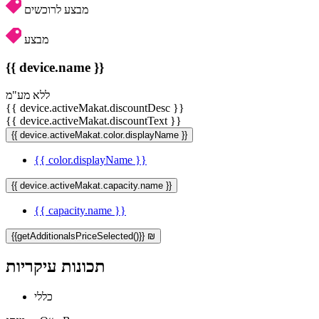
מבצע לרוכשים
מבצע
{{ device.name }}
ללא מע"מ
{{ device.activeMakat.discountDesc }}
{{ device.activeMakat.discountText }}
{{ device.activeMakat.color.displayName }}
{{ color.displayName }}
{{ device.activeMakat.capacity.name }}
{{ capacity.name }}
{{getAdditionalsPriceSelected()}} ₪
תכונות עיקריות
כללי