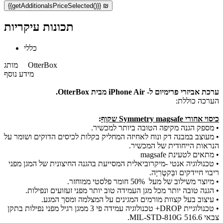
{{getAdditionalsPriceSelected()}} ₪
תכונות עיקריות
כללי
OtterBox
מותג
מידע נוסף
ערכת אביזרי פרימיום ל- iPhone Air
מבית OtterBox.
הערכה כוללת:
כיסוי אחורי Symmetry magsafe שקוף
:
• מספק הגנה מקיפה הטובה ביותר למכשיר.
• מעוצב במבנה דק ונוח לאחיזה המחליק בקלות לכיסים הדוקים ושומר על
הנראות הייחודית של המכשיר.
• מתאים לטעינת magsafe
• טכנולוגיה אנטי -מיקרוביאלית המסייעת בהגנה החיצונית של המגן מפני
ריבוי חיידקים ובַּקטֶרִיָה.
• מיוצר משילוב של מעל 50% חומר פלסטי ממוחזר.
• הגנה טובה יותר מכל מגן העמידה טוב יותר מפני זעזועים ונפילות.
• עיצוב בעל קצוות מורמים המגינים על המצלמה ומסך המגע.
• טכנולוגיית DROP+ טכנולוגיה עמידה פי 3 ממגן רגיל מפני נפילות בתקן
צבאי MIL-STD-810G 516.6.