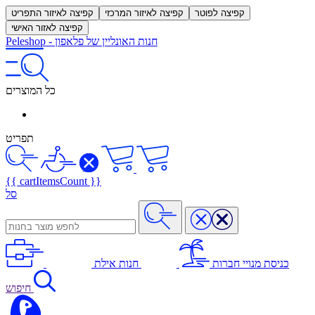
קפיצה לפוטר
קפיצה לאיזור המרכזי
קפיצה לאיזור התפריט
קפיצה לאזור האישי
חנות האונליין של פלאפון
-
Peleshop
כל המוצרים
תפריט
{{ cartItemsCount }}
סל
כניסת מנויי חברות
חנות אילת
חיפוש