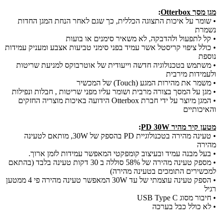
מגן מסך Otterbox
:
• שומר על איכות התצוגה הכללית, כך שגם לאחר הנחת המגן החדות
נשמרת
• קל לתפעול ולהדבקה, לא משאיר סימנים או בועות
• כולל ציפוי קריסטל אשר עמיד בפני סימני טביעות אצבע ומעניק עמידות
נוספת
• משתמש בטכנולוגיה חדשה וייעודית של אוטרבוקס למניעת שריטות
ולעמידות מירבית
• משמר את מהירות המגע (Touch) של המכשיר
• מגן על המסך בצורה מרבית ושומר עליו מפני שריטות , חבלות ונפילות
• המגן מיוצר על ידי חברת Otterbox הידועה באיכות מוצריה החזקים
והאיכותיים
מטען קיר מהיר PD 30W
:
• טעינה מהירה בטכנולוגיית PD בהספק של 30W, מותאם לטעינה
מהירה
• בעל מבנה עמיד ובעיצוב קומפקטי המאפשר עמידות לזמן ארוך.
• מספק טעינה מהירה של 58% סוללה ב 30 דקות טעינה בלבד (בהתאם
למכשירים התומכים בטעינה מהירה)
• הספק טעינה עוצמתי של עד 30W המאפשר טעינה מהירה פי 4 ממטען
רגיל
• חיבור מסוג USB Type C
• לא כולל כבל בערכה