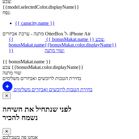
צבע:
{{model.selectedColor.displayName}}
נפח:
{{ capacity.name }}
מתנה - ערכת אביזרים OtterBox ל- iPhone Air
צבע:
{{ bonusMakat.name }}
{{
bonusMakat.name
{{bonusMakat.color.displayName}}
שווי מתנה:
}}
{{ bonusMakat.name }}
צבע {{bonusMakat.color.displayName}}
שווי מתנה
בחירת הטבות לרוכשים ואביזרים משלימים
בחירת הטבות לרוכשים ואביזרים משלימים
✕
לפני שנתחיל את השיחה
נשמח להכיר
✕
אנחנו פה בשבילכם