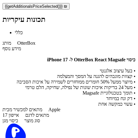
{{getAdditionalsPriceSelected()}} ₪
תכונות עיקריות
כללי
OtterBox
מותג
מידע נוסף
כיסוי OtterBox React Magsafe ל- iPhone 17
•
בעל עיצוב אלגנטי
•
קצוות מוגבהים להגנה על המסך והמצלמה
•
מיוצר ממעל 50% חומרים ממוחזרים לשמירה על איכות הסביבה
•
מעל 24 בדיקות איכות שונות של נפילה, שחיקה, הלם טרמי
•
תומך בטכנולוגיית Magsafe
•
דק ונח במיוחד
•
עשוי כמקשה אחת
Apple
מתאים למכשיר מבית
מתאים לדגם
אייפון 17
סוג מוצר
כיסוי מגן