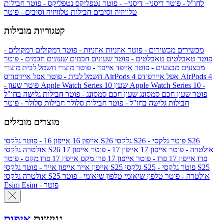
לחו"ל - פוטר
דיסני+
דיסני+ - פוטר
נטפליקס
נטפליקס - פוטר
חבילות
טלוויזיה וסיבים
חבילות טלוויזיה וסיבים - פוטר
קטגוריות מובילות
מכשירים
מכשירים - פוטר
אוזניות
אוזניות - פוטר
רמקולים
רמקולים -
פוטר
טאבלטים
טאבלטים - פוטר
שעונים חכמים
שעונים חכמים - פוטר
מבצעים
מבצעים - פוטר
אייפד
אייפד - פוטר
מוצרי חשמל לבית
מוצרי
אפל איירפודס AirPods 4
אפל איירפודס AirPods 4
חשמל לבית - פוטר
שעון Apple Watch Series 10 -
שעון Apple Watch Series 10
- פוטר
פוטר
שעון חכם סמסונג
שעון חכם סמסונג - פוטר
חבילות גלישה בחו"ל
חבילות גלישה בחו"ל - פוטר
חבילות סלולר
חבילות סלולר - פוטר
מוצרים מובילים
גלקסי S26 - פוטר
גלקסי S26
גלקסי S26
אייפון 16
אייפון 16 - פוטר
גלקסי S26 אולטרה - פוטר
אייפון 17
אייפון 17 - פוטר
אייפון 17
אולטרה
פרו
אייפון 17 פרו - פוטר
אייפון 17 פרו מקס
אייפון 17 פרו מקס - פוטר
גלקסי S25 - פוטר
גלקסי S25
גלקסי S25
אייפון אייר
אייפון אייר - פוטר
גלקסי S25 אולטרה - פוטר
טלפון שיאומי
טלפון שיאומי - פוטר
אולטרה
Esim - פוטר
Esim
נגישות
איפוס