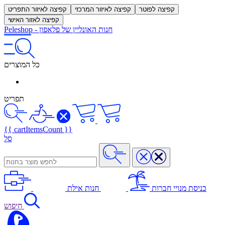
קפיצה לפוטר
קפיצה לאיזור המרכזי
קפיצה לאיזור התפריט
קפיצה לאזור האישי
חנות האונליין של פלאפון
-
Peleshop
כל המוצרים
תפריט
{{ cartItemsCount }}
סל
כניסת מנויי חברות
חנות אילת
חיפוש