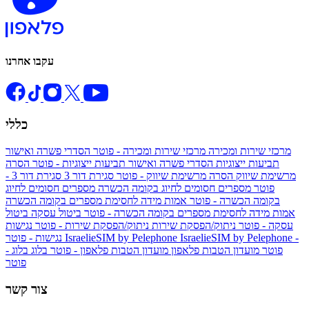
עקבו אחרנו
כללי
מרכזי שירות ומכירה
מרכזי שירות ומכירה - פוטר
הסדרי פשרה ואישור
תביעות ייצוגיות
הסדרי פשרה ואישור תביעות ייצוגיות - פוטר
הסרה
מרשימת שיווק
הסרה מרשימת שיווק - פוטר
סגירת דור 3
סגירת דור 3 -
פוטר
מספרים חסומים לחיוג בקומה הכשרה
מספרים חסומים לחיוג
בקומה הכשרה - פוטר
אמות מידה לחסימת מספרים בקומה הכשרה
אמות מידה לחסימת מספרים בקומה הכשרה - פוטר
ביטול עסקה
ביטול
עסקה - פוטר
ניתוק/הפסקת שירות
ניתוק/הפסקת שירות - פוטר
נגישות
IsraelieSIM by Pelephone -
IsraelieSIM by Pelephone
נגישות - פוטר
פוטר
מועדון הטבות פלאפון
מועדון הטבות פלאפון - פוטר
בלוג
בלוג -
פוטר
צור קשר