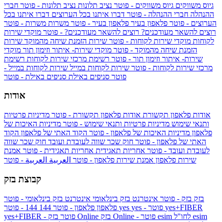
גיוס משווקים
גיוס משווקים - פוטר
נציב תלונות
נציב תלונות - פוטר
חברי
ההנהלה
חברי ההנהלה - פוטר
דברו איתנו בכל הערוצים
דברו איתנו בכל
הערוצים - פוטר
פלאפון בעיר
פלאפון בעיר - פוטר
משרות
משרות - פוטר
רוצים להשאר מעודכנים?
רוצים להשאר מעודכנים? - פוטר
מוקדי שירות
לקוחות
מוקדי שירות לקוחות - פוטר
שירות הזמנת שיחה מהמוקד
שירות
הזמנת שיחה מהמוקד - פוטר
מוקדי שירות- איתור וזימון תור
מוקדי
שירות- איתור וזימון תור - פוטר
רשימת מרכזי שירות לקוחות
רשימת
מרכזי שירות לקוחות - פוטר
שירות לקוחות במייל
שירות לקוחות במייל -
פוטר
סניפים באילת
סניפים באילת - פוטר
אודות
אודות פלאפון תקשורת
אודות פלאפון תקשורת - פוטר
מדיניות פרטיות
ותנאי שימוש
מדיניות פרטיות ותנאי שימוש - פוטר
מדיניות האיכות של
פלאפון
מדיניות האיכות של פלאפון - פוטר
הקוד האתי של פלאפון
הקוד
האתי של פלאפון - פוטר
חוק שכר שווה לעובדת ועובד
חוק שכר שווה
לעובדת ועובד - פוטר
אחריות תאגידית
אחריות תאגידית - פוטר
אמנת
שירות פלאפון
אמנת שירות פלאפון - פוטר
العربية
العربية - פוטר
קבוצת בזק
בזק
בזק - פוטר
אינטרנט בזק בינלאומי
אינטרנט בזק בינלאומי - פוטר
yes+FIBER
yes - פוטר
yes
144 - פוטר
פלאפון
פלאפון - פוטר
144
esim
esim לחו"ל
בזק Online - פוטר
בזק Online
yes+FIBER - פוטר