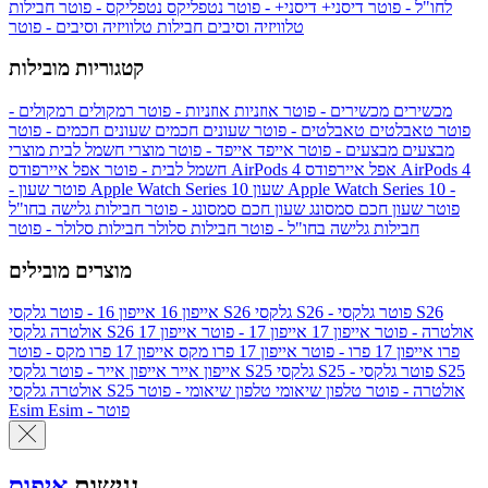
לחו"ל - פוטר
דיסני+
דיסני+ - פוטר
נטפליקס
נטפליקס - פוטר
חבילות
טלוויזיה וסיבים
חבילות טלוויזיה וסיבים - פוטר
קטגוריות מובילות
מכשירים
מכשירים - פוטר
אוזניות
אוזניות - פוטר
רמקולים
רמקולים -
פוטר
טאבלטים
טאבלטים - פוטר
שעונים חכמים
שעונים חכמים - פוטר
מבצעים
מבצעים - פוטר
אייפד
אייפד - פוטר
מוצרי חשמל לבית
מוצרי
אפל איירפודס AirPods 4
אפל איירפודס AirPods 4
חשמל לבית - פוטר
שעון Apple Watch Series 10 -
שעון Apple Watch Series 10
- פוטר
פוטר
שעון חכם סמסונג
שעון חכם סמסונג - פוטר
חבילות גלישה בחו"ל
חבילות גלישה בחו"ל - פוטר
חבילות סלולר
חבילות סלולר - פוטר
מוצרים מובילים
גלקסי S26 - פוטר
גלקסי S26
גלקסי S26
אייפון 16
אייפון 16 - פוטר
גלקסי S26 אולטרה - פוטר
אייפון 17
אייפון 17 - פוטר
אייפון 17
אולטרה
פרו
אייפון 17 פרו - פוטר
אייפון 17 פרו מקס
אייפון 17 פרו מקס - פוטר
גלקסי S25 - פוטר
גלקסי S25
גלקסי S25
אייפון אייר
אייפון אייר - פוטר
גלקסי S25 אולטרה - פוטר
טלפון שיאומי
טלפון שיאומי - פוטר
אולטרה
Esim - פוטר
Esim
נגישות
איפוס