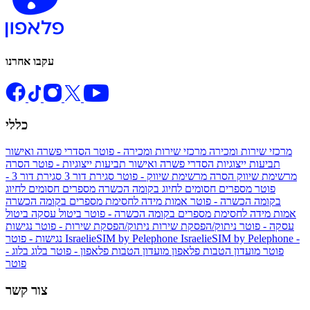
עקבו אחרנו
כללי
מרכזי שירות ומכירה
מרכזי שירות ומכירה - פוטר
הסדרי פשרה ואישור
תביעות ייצוגיות
הסדרי פשרה ואישור תביעות ייצוגיות - פוטר
הסרה
מרשימת שיווק
הסרה מרשימת שיווק - פוטר
סגירת דור 3
סגירת דור 3 -
פוטר
מספרים חסומים לחיוג בקומה הכשרה
מספרים חסומים לחיוג
בקומה הכשרה - פוטר
אמות מידה לחסימת מספרים בקומה הכשרה
אמות מידה לחסימת מספרים בקומה הכשרה - פוטר
ביטול עסקה
ביטול
עסקה - פוטר
ניתוק/הפסקת שירות
ניתוק/הפסקת שירות - פוטר
נגישות
IsraelieSIM by Pelephone -
IsraelieSIM by Pelephone
נגישות - פוטר
פוטר
מועדון הטבות פלאפון
מועדון הטבות פלאפון - פוטר
בלוג
בלוג -
פוטר
צור קשר