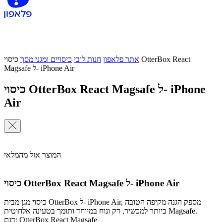
אתר פלאפון
חנות לובי
כיסויים ומגני מסך
כיסוי OtterBox React
Magsafe ל- iPhone Air
כיסוי OtterBox React Magsafe ל- iPhone
Air
המוצר אזל מהמלאי
כיסוי OtterBox React Magsafe ל- iPhone Air
כיסוי מגן מבית OtterBox ל- iPhone Air, מספק הגנה מקיפה הטובה
ביותר למכשיר, דק ונוח במיוחד ותומך בטעינה אלחוטית Magsafe.
דגם: OtterBox React Magsafe