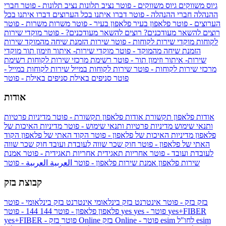
גיוס משווקים
גיוס משווקים - פוטר
נציב תלונות
נציב תלונות - פוטר
חברי
ההנהלה
חברי ההנהלה - פוטר
דברו איתנו בכל הערוצים
דברו איתנו בכל
הערוצים - פוטר
פלאפון בעיר
פלאפון בעיר - פוטר
משרות
משרות - פוטר
רוצים להשאר מעודכנים?
רוצים להשאר מעודכנים? - פוטר
מוקדי שירות
לקוחות
מוקדי שירות לקוחות - פוטר
שירות הזמנת שיחה מהמוקד
שירות
הזמנת שיחה מהמוקד - פוטר
מוקדי שירות- איתור וזימון תור
מוקדי
שירות- איתור וזימון תור - פוטר
רשימת מרכזי שירות לקוחות
רשימת
מרכזי שירות לקוחות - פוטר
שירות לקוחות במייל
שירות לקוחות במייל -
פוטר
סניפים באילת
סניפים באילת - פוטר
אודות
אודות פלאפון תקשורת
אודות פלאפון תקשורת - פוטר
מדיניות פרטיות
ותנאי שימוש
מדיניות פרטיות ותנאי שימוש - פוטר
מדיניות האיכות של
פלאפון
מדיניות האיכות של פלאפון - פוטר
הקוד האתי של פלאפון
הקוד
האתי של פלאפון - פוטר
חוק שכר שווה לעובדת ועובד
חוק שכר שווה
לעובדת ועובד - פוטר
אחריות תאגידית
אחריות תאגידית - פוטר
אמנת
שירות פלאפון
אמנת שירות פלאפון - פוטר
العربية
العربية - פוטר
קבוצת בזק
בזק
בזק - פוטר
אינטרנט בזק בינלאומי
אינטרנט בזק בינלאומי - פוטר
yes+FIBER
yes - פוטר
yes
144 - פוטר
פלאפון
פלאפון - פוטר
144
esim
esim לחו"ל
בזק Online - פוטר
בזק Online
yes+FIBER - פוטר