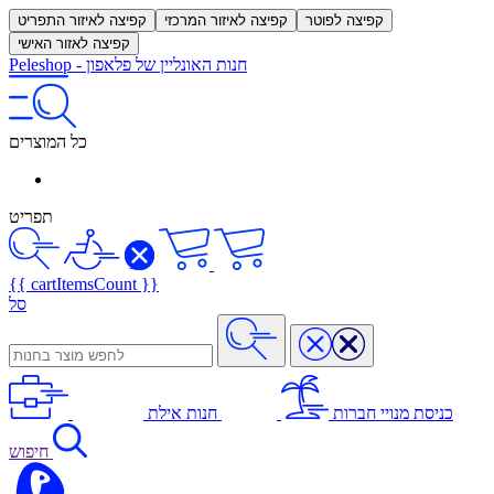
קפיצה לפוטר
קפיצה לאיזור המרכזי
קפיצה לאיזור התפריט
קפיצה לאזור האישי
חנות האונליין של פלאפון
-
Peleshop
כל המוצרים
תפריט
{{ cartItemsCount }}
סל
כניסת מנויי חברות
חנות אילת
חיפוש