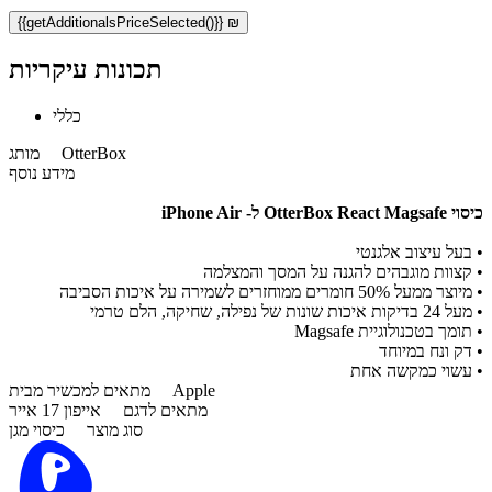
{{getAdditionalsPriceSelected()}} ₪
תכונות עיקריות
כללי
OtterBox
מותג
מידע נוסף
כיסוי OtterBox React Magsafe ל- iPhone Air
•
בעל עיצוב אלגנטי
•
קצוות מוגבהים להגנה על המסך והמצלמה
•
מיוצר ממעל 50% חומרים ממוחזרים לשמירה על איכות הסביבה
•
מעל 24 בדיקות איכות שונות של נפילה, שחיקה, הלם טרמי
•
תומך בטכנולוגיית Magsafe
•
דק ונח במיוחד
•
עשוי כמקשה אחת
Apple
מתאים למכשיר מבית
מתאים לדגם
אייפון 17 אייר
סוג מוצר
כיסוי מגן