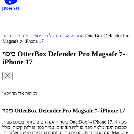
אתר פלאפון
חנות לובי
כיסויים ומגני מסך
כיסוי OtterBox Defender Pro
Magsafe ל- iPhone 17
כיסוי OtterBox Defender Pro Magsafe ל-
iPhone 17
המוצר אזל מהמלאי
כיסוי OtterBox Defender Pro Magsafe ל- iPhone 17
כיסוי ההגנה הטוב ביותר בעולם מבית OtterBox ל- iPhone 17. מכיל 4
שכבות הגנה מלאה מפני נפילות וזעזועים, עמיד בפני נפילות קשות, כולל
הגנה וסגירה של הכפתורים והפתחים ותומך בטעינה אלחוטית Magsafe.