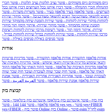
גיוס משווקים
גיוס משווקים - פוטר
נציב תלונות
נציב תלונות - פוטר
חברי
ההנהלה
חברי ההנהלה - פוטר
דברו איתנו בכל הערוצים
דברו איתנו בכל
הערוצים - פוטר
פלאפון בעיר
פלאפון בעיר - פוטר
משרות
משרות - פוטר
רוצים להשאר מעודכנים?
רוצים להשאר מעודכנים? - פוטר
מוקדי שירות
לקוחות
מוקדי שירות לקוחות - פוטר
שירות הזמנת שיחה מהמוקד
שירות
הזמנת שיחה מהמוקד - פוטר
מוקדי שירות- איתור וזימון תור
מוקדי
שירות- איתור וזימון תור - פוטר
רשימת מרכזי שירות לקוחות
רשימת
מרכזי שירות לקוחות - פוטר
שירות לקוחות במייל
שירות לקוחות במייל -
פוטר
סניפים באילת
סניפים באילת - פוטר
אודות
אודות פלאפון תקשורת
אודות פלאפון תקשורת - פוטר
מדיניות פרטיות
ותנאי שימוש
מדיניות פרטיות ותנאי שימוש - פוטר
מדיניות האיכות של
פלאפון
מדיניות האיכות של פלאפון - פוטר
הקוד האתי של פלאפון
הקוד
האתי של פלאפון - פוטר
חוק שכר שווה לעובדת ועובד
חוק שכר שווה
לעובדת ועובד - פוטר
אחריות תאגידית
אחריות תאגידית - פוטר
אמנת
שירות פלאפון
אמנת שירות פלאפון - פוטר
العربية
العربية - פוטר
קבוצת בזק
בזק
בזק - פוטר
אינטרנט בזק בינלאומי
אינטרנט בזק בינלאומי - פוטר
yes+FIBER
yes - פוטר
yes
144 - פוטר
פלאפון
פלאפון - פוטר
144
esim
esim לחו"ל
בזק Online - פוטר
בזק Online
yes+FIBER - פוטר