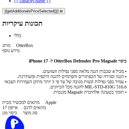
{{ capacity.name }}
{{getAdditionalsPriceSelected()}} ₪
תכונות עיקריות
כללי
OtterBox
מותג
מידע נוסף
כיסוי OtterBox Defender Pro Magsafe ל- iPhone 17
•
מכיל 4 שכבות הגנה מלאה מפני נפילות וזעזועים.
•
הגנה וסגירה של הכפתורים והפתחים להגנה היקפית ומשודרגת.
•
עמיד בפני נפילות קשות מגובה של עד פי 5 יותר מתקן העמידות הצבאי
MIL-STD-810G 516.6 להגנה מכל הכיוונים.
•
תומך בטעינה אלחוטית Magsafe מגנטית.
Apple
מתאים למכשיר מבית
מתאים לדגם
אייפון 17
סוג מוצר
כיסוי מגן