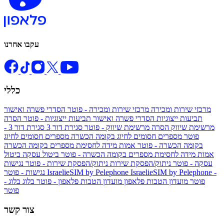
עקבו אחרנו
כללי
מרכזי שירות ומכירה
מרכזי שירות ומכירה - פוטר
הסדרי פשרה ואישור
תביעות ייצוגיות
הסדרי פשרה ואישור תביעות ייצוגיות - פוטר
הסרה
מרשימת שיווק
הסרה מרשימת שיווק - פוטר
סגירת דור 3
סגירת דור 3 -
פוטר
מספרים חסומים לחיוג בקומה הכשרה
מספרים חסומים לחיוג
בקומה הכשרה - פוטר
אמות מידה לחסימת מספרים בקומה הכשרה
אמות מידה לחסימת מספרים בקומה הכשרה - פוטר
ביטול עסקה
ביטול
עסקה - פוטר
ניתוק/הפסקת שירות
ניתוק/הפסקת שירות - פוטר
נגישות
IsraelieSIM by Pelephone -
IsraelieSIM by Pelephone
נגישות - פוטר
פוטר
מועדון הטבות פלאפון
מועדון הטבות פלאפון - פוטר
בלוג
בלוג -
פוטר
צור קשר