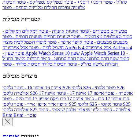
לחו"ל - פוטר
דיסני+
דיסני+ - פוטר
נטפליקס
נטפליקס - פוטר
חבילות
טלוויזיה וסיבים
חבילות טלוויזיה וסיבים - פוטר
קטגוריות מובילות
מכשירים
מכשירים - פוטר
אוזניות
אוזניות - פוטר
רמקולים
רמקולים -
פוטר
טאבלטים
טאבלטים - פוטר
שעונים חכמים
שעונים חכמים - פוטר
מבצעים
מבצעים - פוטר
אייפד
אייפד - פוטר
מוצרי חשמל לבית
מוצרי
אפל איירפודס AirPods 4
אפל איירפודס AirPods 4
חשמל לבית - פוטר
שעון Apple Watch Series 10 -
שעון Apple Watch Series 10
- פוטר
פוטר
שעון חכם סמסונג
שעון חכם סמסונג - פוטר
חבילות גלישה בחו"ל
חבילות גלישה בחו"ל - פוטר
חבילות סלולר
חבילות סלולר - פוטר
מוצרים מובילים
גלקסי S26 - פוטר
גלקסי S26
גלקסי S26
אייפון 16
אייפון 16 - פוטר
גלקסי S26 אולטרה - פוטר
אייפון 17
אייפון 17 - פוטר
אייפון 17
אולטרה
פרו
אייפון 17 פרו - פוטר
אייפון 17 פרו מקס
אייפון 17 פרו מקס - פוטר
גלקסי S25 - פוטר
גלקסי S25
גלקסי S25
אייפון אייר
אייפון אייר - פוטר
גלקסי S25 אולטרה - פוטר
טלפון שיאומי
טלפון שיאומי - פוטר
אולטרה
Esim - פוטר
Esim
נגישות
איפוס