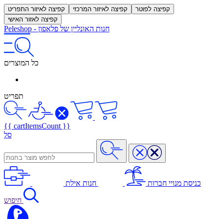
קפיצה לפוטר
קפיצה לאיזור המרכזי
קפיצה לאיזור התפריט
קפיצה לאזור האישי
חנות האונליין של פלאפון
-
Peleshop
כל המוצרים
תפריט
{{ cartItemsCount }}
סל
כניסת מנויי חברות
חנות אילת
חיפוש