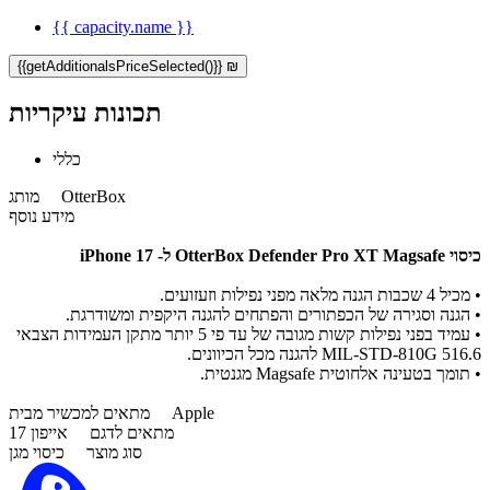
{{ capacity.name }}
{{getAdditionalsPriceSelected()}} ₪
תכונות עיקריות
כללי
OtterBox
מותג
מידע נוסף
כיסוי OtterBox Defender Pro XT
Magsafe ל- iPhone 17
•
מכיל 4 שכבות הגנה מלאה מפני נפילות וזעזועים.
•
הגנה וסגירה של הכפתורים והפתחים להגנה היקפית ומשודרגת.
•
עמיד בפני נפילות קשות מגובה של עד פי 5 יותר מתקן העמידות הצבאי
MIL-STD-810G 516.6 להגנה מכל הכיוונים.
•
תומך בטעינה אלחוטית Magsafe מגנטית.
Apple
מתאים למכשיר מבית
מתאים לדגם
אייפון 17
סוג מוצר
כיסוי מגן