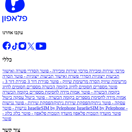
עקבו אחרנו
כללי
מרכזי שירות ומכירה
מרכזי שירות ומכירה - פוטר
הסדרי פשרה ואישור
תביעות ייצוגיות
הסדרי פשרה ואישור תביעות ייצוגיות - פוטר
הסרה
מרשימת שיווק
הסרה מרשימת שיווק - פוטר
סגירת דור 3
סגירת דור 3 -
פוטר
מספרים חסומים לחיוג בקומה הכשרה
מספרים חסומים לחיוג
בקומה הכשרה - פוטר
אמות מידה לחסימת מספרים בקומה הכשרה
אמות מידה לחסימת מספרים בקומה הכשרה - פוטר
ביטול עסקה
ביטול
עסקה - פוטר
ניתוק/הפסקת שירות
ניתוק/הפסקת שירות - פוטר
נגישות
IsraelieSIM by Pelephone -
IsraelieSIM by Pelephone
נגישות - פוטר
פוטר
מועדון הטבות פלאפון
מועדון הטבות פלאפון - פוטר
בלוג
בלוג -
פוטר
צור קשר