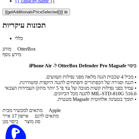
{{ capacity.name }}
{{getAdditionalsPriceSelected()}} ₪
תכונות עיקריות
כללי
OtterBox
מותג
מידע נוסף
כיסוי OtterBox Defender Pro Magsafe ל- iPhone Air
•
מכיל 4 שכבות הגנה מלאה מפני נפילות וזעזועים.
•
הגנה וסגירה של הכפתורים והפתחים להגנה היקפית ומשודרגת.
•
עמיד בפני נפילות קשות מגובה של עד פי 5 יותר מתקן העמידות הצבאי
MIL-STD-810G 516.6 להגנה מכל הכיוונים.
•
תומך בטעינה אלחוטית Magsafe מגנטית.
Apple
מתאים למכשיר מבית
מתאים לדגם
אייפון 17 אייר
סוג מוצר
כיסוי מגן