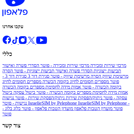
עקבו אחרנו
כללי
מרכזי שירות ומכירה
מרכזי שירות ומכירה - פוטר
הסדרי פשרה ואישור
תביעות ייצוגיות
הסדרי פשרה ואישור תביעות ייצוגיות - פוטר
הסרה
מרשימת שיווק
הסרה מרשימת שיווק - פוטר
סגירת דור 3
סגירת דור 3 -
פוטר
מספרים חסומים לחיוג בקומה הכשרה
מספרים חסומים לחיוג
בקומה הכשרה - פוטר
אמות מידה לחסימת מספרים בקומה הכשרה
אמות מידה לחסימת מספרים בקומה הכשרה - פוטר
ביטול עסקה
ביטול
עסקה - פוטר
ניתוק/הפסקת שירות
ניתוק/הפסקת שירות - פוטר
נגישות
IsraelieSIM by Pelephone -
IsraelieSIM by Pelephone
נגישות - פוטר
פוטר
מועדון הטבות פלאפון
מועדון הטבות פלאפון - פוטר
בלוג
בלוג -
פוטר
צור קשר