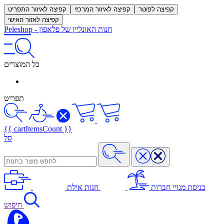
קפיצה לפוטר
קפיצה לאיזור המרכזי
קפיצה לאיזור התפריט
קפיצה לאזור האישי
חנות האונליין של פלאפון
-
Peleshop
כל המוצרים
תפריט
{{ cartItemsCount }}
סל
כניסת מנויי חברות
חנות אילת
חיפוש