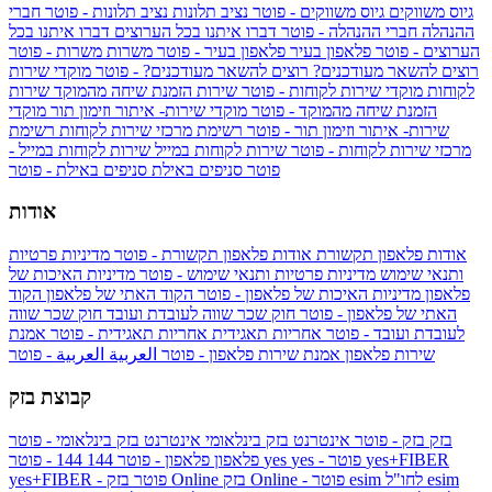
גיוס משווקים
גיוס משווקים - פוטר
נציב תלונות
נציב תלונות - פוטר
חברי
ההנהלה
חברי ההנהלה - פוטר
דברו איתנו בכל הערוצים
דברו איתנו בכל
הערוצים - פוטר
פלאפון בעיר
פלאפון בעיר - פוטר
משרות
משרות - פוטר
רוצים להשאר מעודכנים?
רוצים להשאר מעודכנים? - פוטר
מוקדי שירות
לקוחות
מוקדי שירות לקוחות - פוטר
שירות הזמנת שיחה מהמוקד
שירות
הזמנת שיחה מהמוקד - פוטר
מוקדי שירות- איתור וזימון תור
מוקדי
שירות- איתור וזימון תור - פוטר
רשימת מרכזי שירות לקוחות
רשימת
מרכזי שירות לקוחות - פוטר
שירות לקוחות במייל
שירות לקוחות במייל -
פוטר
סניפים באילת
סניפים באילת - פוטר
אודות
אודות פלאפון תקשורת
אודות פלאפון תקשורת - פוטר
מדיניות פרטיות
ותנאי שימוש
מדיניות פרטיות ותנאי שימוש - פוטר
מדיניות האיכות של
פלאפון
מדיניות האיכות של פלאפון - פוטר
הקוד האתי של פלאפון
הקוד
האתי של פלאפון - פוטר
חוק שכר שווה לעובדת ועובד
חוק שכר שווה
לעובדת ועובד - פוטר
אחריות תאגידית
אחריות תאגידית - פוטר
אמנת
שירות פלאפון
אמנת שירות פלאפון - פוטר
العربية
العربية - פוטר
קבוצת בזק
בזק
בזק - פוטר
אינטרנט בזק בינלאומי
אינטרנט בזק בינלאומי - פוטר
yes+FIBER
yes - פוטר
yes
144 - פוטר
פלאפון
פלאפון - פוטר
144
esim
esim לחו"ל
בזק Online - פוטר
בזק Online
yes+FIBER - פוטר