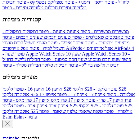
לחו"ל - פוטר
דיסני+
דיסני+ - פוטר
נטפליקס
נטפליקס - פוטר
חבילות
טלוויזיה וסיבים
חבילות טלוויזיה וסיבים - פוטר
קטגוריות מובילות
מכשירים
מכשירים - פוטר
אוזניות
אוזניות - פוטר
רמקולים
רמקולים -
פוטר
טאבלטים
טאבלטים - פוטר
שעונים חכמים
שעונים חכמים - פוטר
מבצעים
מבצעים - פוטר
אייפד
אייפד - פוטר
מוצרי חשמל לבית
מוצרי
אפל איירפודס AirPods 4
אפל איירפודס AirPods 4
חשמל לבית - פוטר
שעון Apple Watch Series 10 -
שעון Apple Watch Series 10
- פוטר
פוטר
שעון חכם סמסונג
שעון חכם סמסונג - פוטר
חבילות גלישה בחו"ל
חבילות גלישה בחו"ל - פוטר
חבילות סלולר
חבילות סלולר - פוטר
מוצרים מובילים
גלקסי S26 - פוטר
גלקסי S26
גלקסי S26
אייפון 16
אייפון 16 - פוטר
גלקסי S26 אולטרה - פוטר
אייפון 17
אייפון 17 - פוטר
אייפון 17
אולטרה
פרו
אייפון 17 פרו - פוטר
אייפון 17 פרו מקס
אייפון 17 פרו מקס - פוטר
גלקסי S25 - פוטר
גלקסי S25
גלקסי S25
אייפון אייר
אייפון אייר - פוטר
גלקסי S25 אולטרה - פוטר
טלפון שיאומי
טלפון שיאומי - פוטר
אולטרה
Esim - פוטר
Esim
נגישות
איפוס