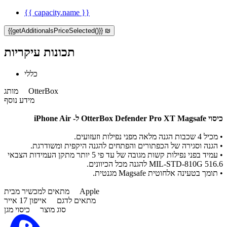
{{ capacity.name }}
{{getAdditionalsPriceSelected()}} ₪
תכונות עיקריות
כללי
OtterBox
מותג
מידע נוסף
כיסוי OtterBox Defender Pro XT
Magsafe ל- iPhone Air
•
מכיל 4 שכבות הגנה מלאה מפני נפילות וזעזועים.
•
הגנה וסגירה של הכפתורים והפתחים להגנה היקפית ומשודרגת.
•
עמיד בפני נפילות קשות מגובה של עד פי 5 יותר מתקן העמידות הצבאי
MIL-STD-810G 516.6 להגנה מכל הכיוונים.
•
תומך בטעינה אלחוטית Magsafe מגנטית.
Apple
מתאים למכשיר מבית
מתאים לדגם
אייפון 17 אייר
סוג מוצר
כיסוי מגן