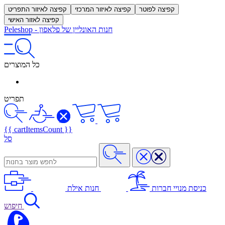
קפיצה לפוטר
קפיצה לאיזור המרכזי
קפיצה לאיזור התפריט
קפיצה לאזור האישי
חנות האונליין של פלאפון
-
Peleshop
כל המוצרים
תפריט
{{ cartItemsCount }}
סל
כניסת מנויי חברות
חנות אילת
חיפוש