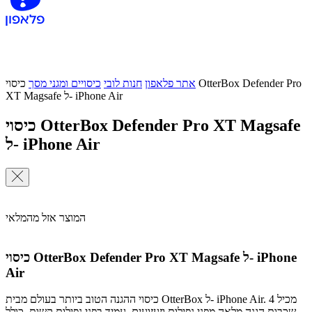
אתר פלאפון
חנות לובי
כיסויים ומגני מסך
כיסוי OtterBox Defender Pro
XT Magsafe ל- iPhone Air
כיסוי OtterBox Defender Pro XT Magsafe
ל- iPhone Air
המוצר אזל מהמלאי
כיסוי OtterBox Defender Pro XT Magsafe ל- iPhone
Air
כיסוי ההגנה הטוב ביותר בעולם מבית OtterBox ל- iPhone Air. מכיל 4
שכבות הגנה מלאה מפני נפילות וזעזועים, עמיד בפני נפילות קשות, כולל