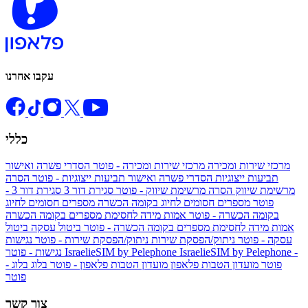
עקבו אחרנו
כללי
מרכזי שירות ומכירה
מרכזי שירות ומכירה - פוטר
הסדרי פשרה ואישור
תביעות ייצוגיות
הסדרי פשרה ואישור תביעות ייצוגיות - פוטר
הסרה
מרשימת שיווק
הסרה מרשימת שיווק - פוטר
סגירת דור 3
סגירת דור 3 -
פוטר
מספרים חסומים לחיוג בקומה הכשרה
מספרים חסומים לחיוג
בקומה הכשרה - פוטר
אמות מידה לחסימת מספרים בקומה הכשרה
אמות מידה לחסימת מספרים בקומה הכשרה - פוטר
ביטול עסקה
ביטול
עסקה - פוטר
ניתוק/הפסקת שירות
ניתוק/הפסקת שירות - פוטר
נגישות
IsraelieSIM by Pelephone -
IsraelieSIM by Pelephone
נגישות - פוטר
פוטר
מועדון הטבות פלאפון
מועדון הטבות פלאפון - פוטר
בלוג
בלוג -
פוטר
צור קשר