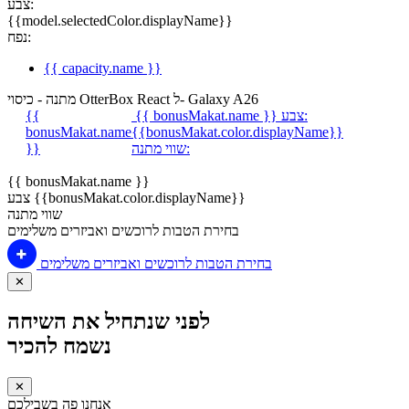
צבע:
{{model.selectedColor.displayName}}
נפח:
{{ capacity.name }}
מתנה - כיסוי OtterBox React ל- Galaxy A26
צבע:
{{ bonusMakat.name }}
{{
bonusMakat.name
{{bonusMakat.color.displayName}}
שווי מתנה:
}}
{{ bonusMakat.name }}
צבע {{bonusMakat.color.displayName}}
שווי מתנה
בחירת הטבות לרוכשים ואביזרים משלימים
בחירת הטבות לרוכשים ואביזרים משלימים
✕
לפני שנתחיל את השיחה
נשמח להכיר
✕
אנחנו פה בשבילכם