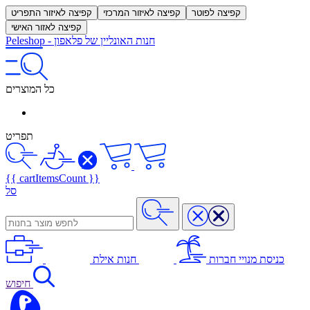
קפיצה לפוטר
קפיצה לאיזור המרכזי
קפיצה לאיזור התפריט
קפיצה לאזור האישי
חנות האונליין של פלאפון
-
Peleshop
כל המוצרים
תפריט
{{ cartItemsCount }}
סל
כניסת מנויי חברות
חנות אילת
חיפוש