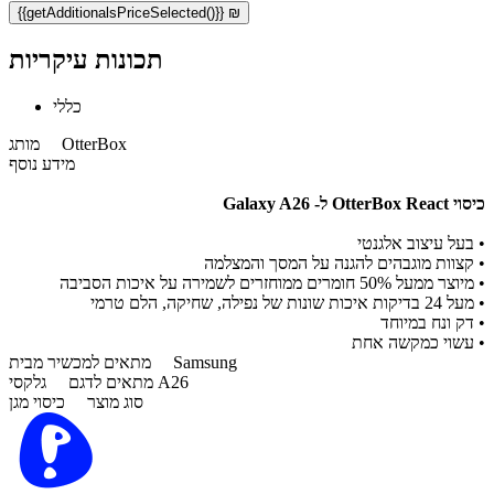
{{getAdditionalsPriceSelected()}} ₪
תכונות עיקריות
כללי
OtterBox
מותג
מידע נוסף
כיסוי OtterBox React ל- Galaxy A26
•
בעל עיצוב אלגנטי
•
קצוות מוגבהים להגנה על המסך והמצלמה
•
מיוצר ממעל 50% חומרים ממוחזרים לשמירה על איכות הסביבה
•
מעל 24 בדיקות איכות שונות של נפילה, שחיקה, הלם טרמי
•
דק ונח במיוחד
•
עשוי כמקשה אחת
Samsung
מתאים למכשיר מבית
גלקסי A26
מתאים לדגם
סוג מוצר
כיסוי מגן