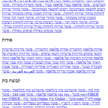
ההנהלה
חברי ההנהלה - פוטר
דברו איתנו בכל הערוצים
דברו איתנו בכל
הערוצים - פוטר
פלאפון בעיר
פלאפון בעיר - פוטר
משרות
משרות - פוטר
רוצים להשאר מעודכנים?
רוצים להשאר מעודכנים? - פוטר
מוקדי שירות
לקוחות
מוקדי שירות לקוחות - פוטר
שירות הזמנת שיחה מהמוקד
שירות
הזמנת שיחה מהמוקד - פוטר
מוקדי שירות- איתור וזימון תור
מוקדי
שירות- איתור וזימון תור - פוטר
רשימת מרכזי שירות לקוחות
רשימת
מרכזי שירות לקוחות - פוטר
שירות לקוחות במייל
שירות לקוחות במייל -
פוטר
סניפים באילת
סניפים באילת - פוטר
אודות
אודות פלאפון תקשורת
אודות פלאפון תקשורת - פוטר
מדיניות פרטיות
ותנאי שימוש
מדיניות פרטיות ותנאי שימוש - פוטר
מדיניות האיכות של
פלאפון
מדיניות האיכות של פלאפון - פוטר
הקוד האתי של פלאפון
הקוד
האתי של פלאפון - פוטר
חוק שכר שווה לעובדת ועובד
חוק שכר שווה
לעובדת ועובד - פוטר
אחריות תאגידית
אחריות תאגידית - פוטר
אמנת
שירות פלאפון
אמנת שירות פלאפון - פוטר
العربية
العربية - פוטר
קבוצת בזק
בזק
בזק - פוטר
אינטרנט בזק בינלאומי
אינטרנט בזק בינלאומי - פוטר
yes+FIBER
yes - פוטר
yes
144 - פוטר
פלאפון
פלאפון - פוטר
144
esim
esim לחו"ל
בזק Online - פוטר
בזק Online
yes+FIBER - פוטר
לחו"ל - פוטר
דיסני+
דיסני+ - פוטר
נטפליקס
נטפליקס - פוטר
חבילות
טלוויזיה וסיבים
חבילות טלוויזיה וסיבים - פוטר