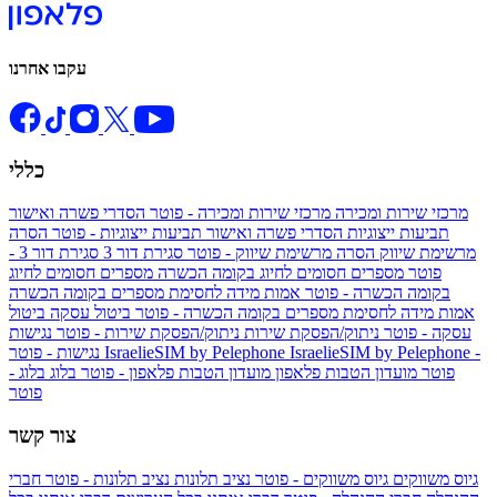
עקבו אחרנו
כללי
מרכזי שירות ומכירה
מרכזי שירות ומכירה - פוטר
הסדרי פשרה ואישור
תביעות ייצוגיות
הסדרי פשרה ואישור תביעות ייצוגיות - פוטר
הסרה
מרשימת שיווק
הסרה מרשימת שיווק - פוטר
סגירת דור 3
סגירת דור 3 -
פוטר
מספרים חסומים לחיוג בקומה הכשרה
מספרים חסומים לחיוג
בקומה הכשרה - פוטר
אמות מידה לחסימת מספרים בקומה הכשרה
אמות מידה לחסימת מספרים בקומה הכשרה - פוטר
ביטול עסקה
ביטול
עסקה - פוטר
ניתוק/הפסקת שירות
ניתוק/הפסקת שירות - פוטר
נגישות
IsraelieSIM by Pelephone -
IsraelieSIM by Pelephone
נגישות - פוטר
פוטר
מועדון הטבות פלאפון
מועדון הטבות פלאפון - פוטר
בלוג
בלוג -
פוטר
צור קשר
גיוס משווקים
גיוס משווקים - פוטר
נציב תלונות
נציב תלונות - פוטר
חברי