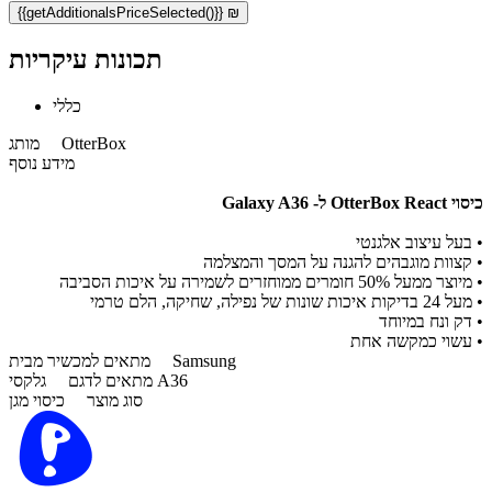
{{getAdditionalsPriceSelected()}} ₪
תכונות עיקריות
כללי
OtterBox
מותג
מידע נוסף
כיסוי OtterBox React ל- Galaxy A36
•
בעל עיצוב אלגנטי
•
קצוות מוגבהים להגנה על המסך והמצלמה
•
מיוצר ממעל 50% חומרים ממוחזרים לשמירה על איכות הסביבה
•
מעל 24 בדיקות איכות שונות של נפילה, שחיקה, הלם טרמי
•
דק ונח במיוחד
•
עשוי כמקשה אחת
Samsung
מתאים למכשיר מבית
גלקסי A36
מתאים לדגם
סוג מוצר
כיסוי מגן