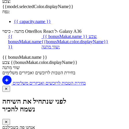
צבע:
{{model.selectedColor.displayName}}
נפח:
{{ capacity.name }}
מתנה - כיסוי OtterBox React ל- Galaxy A36
צבע:
{{ bonusMakat.name }}
{{
bonusMakat.name
{{bonusMakat.color.displayName}}
שווי מתנה:
}}
{{ bonusMakat.name }}
צבע {{bonusMakat.color.displayName}}
שווי מתנה
בחירת הטבות לרוכשים ואביזרים משלימים
בחירת הטבות לרוכשים ואביזרים משלימים
✕
לפני שנתחיל את השיחה
נשמח להכיר
✕
אנחנו פה בשבילכם