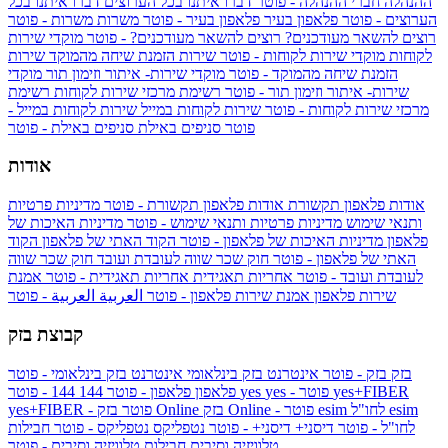
ההנהלה
חברי ההנהלה - פוטר
דברו איתנו בכל הערוצים
דברו איתנו בכל
הערוצים - פוטר
פלאפון בעיר
פלאפון בעיר - פוטר
משרות
משרות - פוטר
רוצים להשאר מעודכנים?
רוצים להשאר מעודכנים? - פוטר
מוקדי שירות
לקוחות
מוקדי שירות לקוחות - פוטר
שירות הזמנת שיחה מהמוקד
שירות
הזמנת שיחה מהמוקד - פוטר
מוקדי שירות- איתור וזימון תור
מוקדי
שירות- איתור וזימון תור - פוטר
רשימת מרכזי שירות לקוחות
רשימת
מרכזי שירות לקוחות - פוטר
שירות לקוחות במייל
שירות לקוחות במייל -
פוטר
סניפים באילת
סניפים באילת - פוטר
אודות
אודות פלאפון תקשורת
אודות פלאפון תקשורת - פוטר
מדיניות פרטיות
ותנאי שימוש
מדיניות פרטיות ותנאי שימוש - פוטר
מדיניות האיכות של
פלאפון
מדיניות האיכות של פלאפון - פוטר
הקוד האתי של פלאפון
הקוד
האתי של פלאפון - פוטר
חוק שכר שווה לעובדת ועובד
חוק שכר שווה
לעובדת ועובד - פוטר
אחריות תאגידית
אחריות תאגידית - פוטר
אמנת
שירות פלאפון
אמנת שירות פלאפון - פוטר
العربية
العربية - פוטר
קבוצת בזק
בזק
בזק - פוטר
אינטרנט בזק בינלאומי
אינטרנט בזק בינלאומי - פוטר
yes+FIBER
yes - פוטר
yes
144 - פוטר
פלאפון
פלאפון - פוטר
144
esim
esim לחו"ל
בזק Online - פוטר
בזק Online
yes+FIBER - פוטר
לחו"ל - פוטר
דיסני+
דיסני+ - פוטר
נטפליקס
נטפליקס - פוטר
חבילות
טלוויזיה וסיבים
חבילות טלוויזיה וסיבים - פוטר