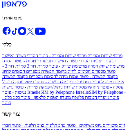
עקבו אחרנו
כללי
מרכזי שירות ומכירה
מרכזי שירות ומכירה - פוטר
הסדרי פשרה ואישור
תביעות ייצוגיות
הסדרי פשרה ואישור תביעות ייצוגיות - פוטר
הסרה
מרשימת שיווק
הסרה מרשימת שיווק - פוטר
סגירת דור 3
סגירת דור 3 -
פוטר
מספרים חסומים לחיוג בקומה הכשרה
מספרים חסומים לחיוג
בקומה הכשרה - פוטר
אמות מידה לחסימת מספרים בקומה הכשרה
אמות מידה לחסימת מספרים בקומה הכשרה - פוטר
ביטול עסקה
ביטול
עסקה - פוטר
ניתוק/הפסקת שירות
ניתוק/הפסקת שירות - פוטר
נגישות
IsraelieSIM by Pelephone -
IsraelieSIM by Pelephone
נגישות - פוטר
פוטר
מועדון הטבות פלאפון
מועדון הטבות פלאפון - פוטר
בלוג
בלוג -
פוטר
צור קשר
גיוס משווקים
גיוס משווקים - פוטר
נציב תלונות
נציב תלונות - פוטר
חברי