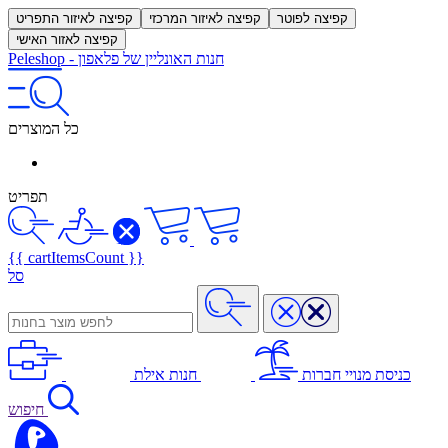
קפיצה לפוטר
קפיצה לאיזור המרכזי
קפיצה לאיזור התפריט
קפיצה לאזור האישי
חנות האונליין של פלאפון
-
Peleshop
כל המוצרים
תפריט
{{ cartItemsCount }}
סל
כניסת מנויי חברות
חנות אילת
חיפוש