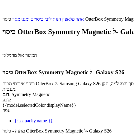
אתר פלאפון
חנות לובי
כיסויים ומגני מסך
OtterBo ל- Galaxy S26
המוצר אזל מהמלאי
כיסוי OtterBox Symmetry Magnetic ל- Galaxy S26
כיסוי איכותי מבית OtterBox ל- Samsung Galaxy S26 להגנה ושמירה מרבית על הטלפון שלך. בעל עיצוב אלגנטי, קצוות מוגבהים להגנה על המסך והמצלמה, תקן +DROP עמיד במיוחד מפני נפילות ותומך בטעינה אלחוטית
מגנטית.
דגם: Symmetry Magnetic
צבע:
{{model.selectedColor.displayName}}
נפח:
{{ capacity.name }}
מתנה - כיסוי OtterBox Symmetry Magnetic ל- Galaxy S26