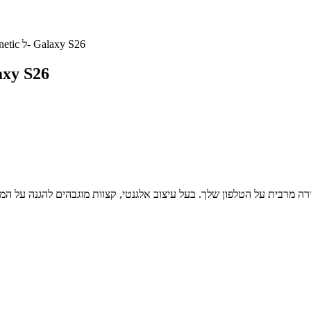
כיסוי OtterBox Symmetry Magnetic ל- Galaxy S26
כיסוי x Symmetry Magnetic