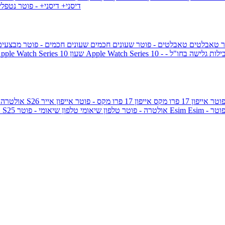
דיסני+
דיסני+ - פוטר
נטפל
ר
טאבלטים
טאבלטים - פוטר
שעונים חכמים
שעונים חכמים - פוטר
מבצעי
ילות גלישה בחו"ל -
שעון ple Watch Series 10
אייפון 17 פרו מקס
אייפון 17 פרו מקס - פוטר
אייפון אייר
גלקסי S26 אולטרה
Esi - פוטר
Esim
טלפון שיאומי - פוטר
גלקסי S25 אולטרה - פוטר
טלפון שיאומי
ג