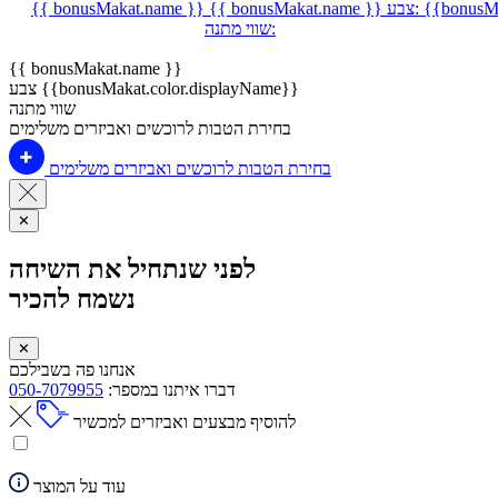
{{bonusMa
צבע:
{{ bonusMakat.name }}
{{ bonusMakat.name }}
שווי מתנה:
{{ bonusMakat.name }}
צבע {{bonusMakat.color.displayName}}
שווי מתנה
בחירת הטבות לרוכשים ואביזרים משלימים
בחירת הטבות לרוכשים ואביזרים משלימים
✕
לפני שנתחיל את השיחה
נשמח להכיר
✕
אנחנו פה בשבילכם
דברו איתנו במספר:
050-7079955
להוסיף מבצעים ואביזרים למכשיר
עוד על המוצר