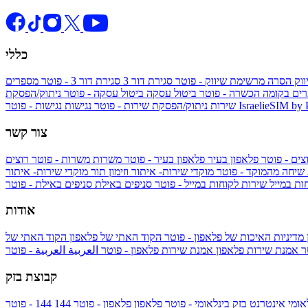
כללי
ווק
הסרה מרשימת שיווק - פוטר
סגירת דור 3
סגירת דור 3 - פוטר
מספרים
ים בקומה הכשרה - פוטר
ביטול עסקה
ביטול עסקה - פוטר
ניתוק/הפסקת
IsraelieSIM by
נגישות - פוטר
שירות
ניתוק/הפסקת שירות - פוטר
נגישות
צור קשר
צים - פוטר
פלאפון בעיר
פלאפון בעיר - פוטר
משרות
משרות - פוטר
רוצים
 שיחה מהמוקד - פוטר
מוקדי שירות- איתור וזימון תור
מוקדי שירות- איתור
ות במייל
שירות לקוחות במייל - פוטר
סניפים באילת
סניפים באילת - פוטר
אודות
מדיניות האיכות של פלאפון - פוטר
הקוד האתי של פלאפון
הקוד האתי של
טר
אמנת שירות פלאפון
אמנת שירות פלאפון - פוטר
العربية
العربية - פוטר
קבוצת בזק
אומי
אינטרנט בזק בינלאומי - פוטר
פלאפון
פלאפון - פוטר
144