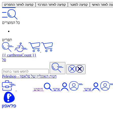
צה לאזור האישי
קפיצה לפוטר
קפיצה לאיזור המרכזי
קפיצה לאיזור התפריט
כל המוצרים
תפריט
{{ cartItemsCount }}
סל
חנות האונליין של פלאפון
-
Peleshop
אישי
אישי
חיפוש