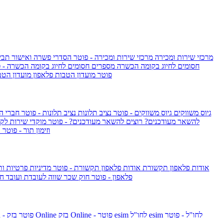
מרכזי שירות ומכירה
מרכזי שירות ומכירה - פוטר
הסדרי פשרה ואישור תביע
חסומים לחיוג בקומה הכשרה
מספרים חסומים לחיוג בקומה הכשרה - 
IsraelieSIM by Pelephone - פוטר
מועדון הטבות פלאפון
מועדון הטב
גיוס משווקים
גיוס משווקים - פוטר
נציב תלונות
נציב תלונות - פוטר
חברי ה
להשאר מעודכנים?
רוצים להשאר מעודכנים? - פוטר
מוקדי שירות לק
וזימון תור - פוטר
ר
אודות פלאפון תקשורת
אודות פלאפון תקשורת - פוטר
מדיניות פרטיות ו
פלאפון - פוטר
חוק שכר שווה לעובדת ועובד
חו
esim לחו"ל - פוטר
esim לחו"ל
בזק Online - פוטר
בזק Online
yes+FIBER - פוטר