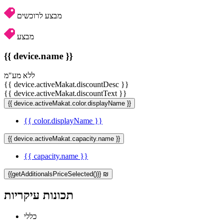
מבצע לרוכשים
מבצע
{{ device.name }}
ללא מע"מ
{{ device.activeMakat.discountDesc }}
{{ device.activeMakat.discountText }}
{{ device.activeMakat.color.displayName }}
{{ color.displayName }}
{{ device.activeMakat.capacity.name }}
{{ capacity.name }}
{{getAdditionalsPriceSelected()}} ₪
תכונות עיקריות
כללי