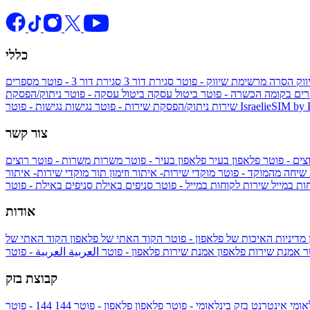
כללי
ווק
הסרה מרשימת שיווק - פוטר
סגירת דור 3
סגירת דור 3 - פוטר
מספרים
ים בקומה הכשרה - פוטר
ביטול עסקה
ביטול עסקה - פוטר
ניתוק/הפסקת
IsraelieSIM by
נגישות - פוטר
שירות
ניתוק/הפסקת שירות - פוטר
נגישות
צור קשר
צים - פוטר
פלאפון בעיר
פלאפון בעיר - פוטר
משרות
משרות - פוטר
רוצים
 שיחה מהמוקד - פוטר
מוקדי שירות- איתור וזימון תור
מוקדי שירות- איתור
ות במייל
שירות לקוחות במייל - פוטר
סניפים באילת
סניפים באילת - פוטר
אודות
מדיניות האיכות של פלאפון - פוטר
הקוד האתי של פלאפון
הקוד האתי של
טר
אמנת שירות פלאפון
אמנת שירות פלאפון - פוטר
العربية
العربية - פוטר
קבוצת בזק
אומי
אינטרנט בזק בינלאומי - פוטר
פלאפון
פלאפון - פוטר
144