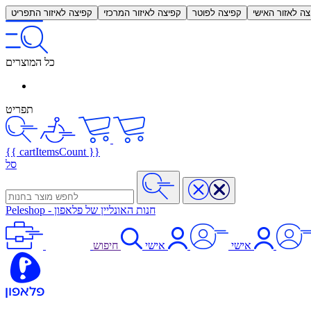
צה לאזור האישי
קפיצה לפוטר
קפיצה לאיזור המרכזי
קפיצה לאיזור התפריט
כל המוצרים
תפריט
{{ cartItemsCount }}
סל
חנות האונליין של פלאפון
-
Peleshop
אישי
אישי
חיפוש