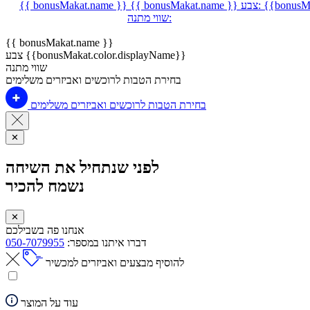
{{bonusMa
צבע:
{{ bonusMakat.name }}
{{ bonusMakat.name }}
שווי מתנה:
{{ bonusMakat.name }}
צבע {{bonusMakat.color.displayName}}
שווי מתנה
בחירת הטבות לרוכשים ואביזרים משלימים
בחירת הטבות לרוכשים ואביזרים משלימים
✕
לפני שנתחיל את השיחה
נשמח להכיר
✕
אנחנו פה בשבילכם
דברו איתנו במספר:
050-7079955
להוסיף מבצעים ואביזרים למכשיר
עוד על המוצר