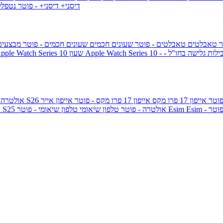
דיסני+
דיסני+ - פוטר
נטפל
ר
טאבלטים
טאבלטים - פוטר
שעונים חכמים
שעונים חכמים - פוטר
מבצעי
ילות גלישה בחו"ל -
שעון ple Watch Series 10
אייפון 17 פרו מקס
אייפון 17 פרו מקס - פוטר
אייפון אייר
גלקסי S26 אולטרה
Esi - פוטר
Esim
טלפון שיאומי - פוטר
גלקסי S25 אולטרה - פוטר
טלפון שיאומי
ג