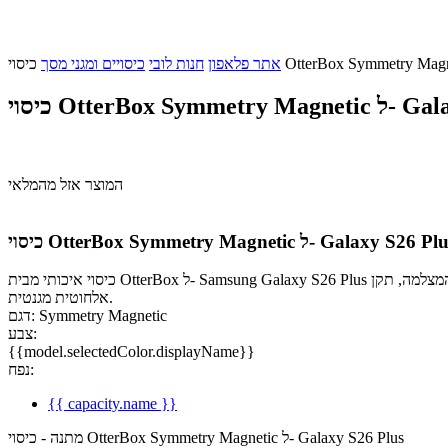
אתר פלאפון
חנות לובי
כיסויים ומגני מסך
 Galaxy S26 Plus
המוצר אזל מהמלאי
וי OtterBox Symmetry Magnetic ל- Galaxy S26 Plus
כיסוי איכותי מבית OtterBox ל- Samsung Galaxy S26 Plus להגנה ושמירה מרבית על הטלפון שלך. בעל עיצוב אלגנטי, קצוות מוגבהים להגנה על המסך והמצלמה, תקן +DROP עמיד במיוחד מפני נפילות ותומך בטעינה
אלחוטית מגנטית.
דגם: Symmetry Magnetic
צבע:
{{model.selectedColor.displayName}}
נפח:
{{ capacity.name }}
מתנה - כיסוי OtterBox Symmetry Magnetic ל- Galaxy S26 Plus