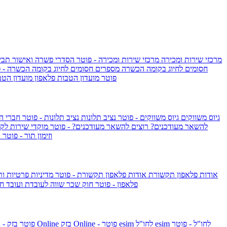
מרכזי שירות ומכירה
מרכזי שירות ומכירה - פוטר
הסדרי פשרה ואישור תביע
חסומים לחיוג בקומה הכשרה
מספרים חסומים לחיוג בקומה הכשרה - 
IsraelieSIM by Pelephone - פוטר
מועדון הטבות פלאפון
מועדון הטב
גיוס משווקים
גיוס משווקים - פוטר
נציב תלונות
נציב תלונות - פוטר
חברי ה
להשאר מעודכנים?
רוצים להשאר מעודכנים? - פוטר
מוקדי שירות לק
וזימון תור - פוטר
ר
אודות פלאפון תקשורת
אודות פלאפון תקשורת - פוטר
מדיניות פרטיות ו
פלאפון - פוטר
חוק שכר שווה לעובדת ועובד
חו
esim לחו"ל - פוטר
esim לחו"ל
בזק Online - פוטר
בזק Online
yes+FIBER - פוטר