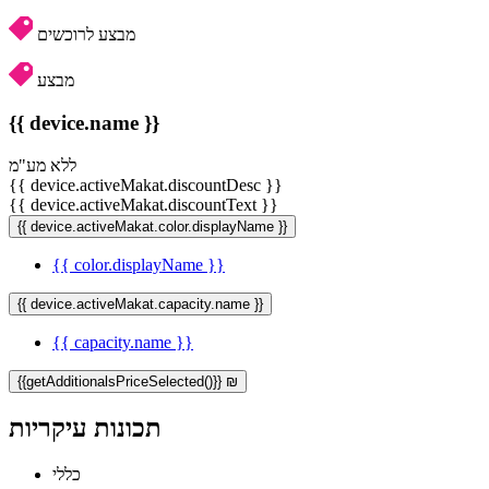
מבצע לרוכשים
מבצע
{{ device.name }}
ללא מע"מ
{{ device.activeMakat.discountDesc }}
{{ device.activeMakat.discountText }}
{{ device.activeMakat.color.displayName }}
{{ color.displayName }}
{{ device.activeMakat.capacity.name }}
{{ capacity.name }}
{{getAdditionalsPriceSelected()}} ₪
תכונות עיקריות
כללי