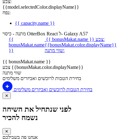
צבע:
{{model.selectedColor.displayName}}
נפח:
{{ capacity.name }}
מתנה - כיסוי OtterBox React ל- Galaxy A57
צבע:
{{ bonusMakat.name }}
{{
bonusMakat.name
{{bonusMakat.color.displayName}}
שווי מתנה:
}}
{{ bonusMakat.name }}
צבע {{bonusMakat.color.displayName}}
שווי מתנה
בחירת הטבות לרוכשים ואביזרים משלימים
בחירת הטבות לרוכשים ואביזרים משלימים
✕
לפני שנתחיל את השיחה
נשמח להכיר
✕
אנחנו פה בשבילכם