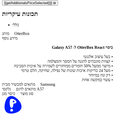
{{getAdditionalsPriceSelected()}} ₪
תכונות עיקריות
כללי
OtterBox
מותג
מידע נוסף
כיסוי OtterBox React ל- Galaxy A57
•
בעל עיצוב אלגנטי
•
קצוות מוגבהים להגנה על המסך והמצלמה
•
מיוצר ממעל 50% חומרים ממוחזרים לשמירה על איכות הסביבה
•
מעל 24 בדיקות איכות שונות של נפילה, שחיקה, הלם טרמי
•
דק ונח במיוחד
•
עשוי כמקשה אחת
Samsung
מתאים למכשיר מבית
גלקסי A57
מתאים לדגם
סוג מוצר
כיסוי מגן