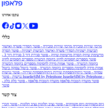
עקבו אחרנו
כללי
מרכזי שירות ומכירה
מרכזי שירות ומכירה - פוטר
הסדרי פשרה ואישור
תביעות ייצוגיות
הסדרי פשרה ואישור תביעות ייצוגיות - פוטר
הסרה
מרשימת שיווק
הסרה מרשימת שיווק - פוטר
סגירת דור 3
סגירת דור 3 -
פוטר
מספרים חסומים לחיוג בקומה הכשרה
מספרים חסומים לחיוג
בקומה הכשרה - פוטר
אמות מידה לחסימת מספרים בקומה הכשרה
אמות מידה לחסימת מספרים בקומה הכשרה - פוטר
ביטול עסקה
ביטול
עסקה - פוטר
ניתוק/הפסקת שירות
ניתוק/הפסקת שירות - פוטר
נגישות
IsraelieSIM by Pelephone -
IsraelieSIM by Pelephone
נגישות - פוטר
פוטר
מועדון הטבות פלאפון
מועדון הטבות פלאפון - פוטר
בלוג
בלוג -
פוטר
צור קשר
גיוס משווקים
גיוס משווקים - פוטר
נציב תלונות
נציב תלונות - פוטר
חברי