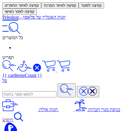
קפיצה לפוטר
קפיצה לאיזור המרכזי
קפיצה לאיזור התפריט
קפיצה לאזור האישי
חנות האונליין של פלאפון
-
Peleshop
כל המוצרים
תפריט
{{ cartItemsCount }}
סל
כניסת מנויי חברות
חנות אילת
חיפוש