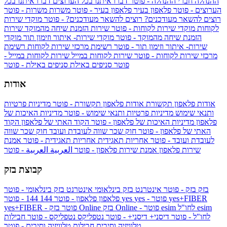
ההנהלה
חברי ההנהלה - פוטר
דברו איתנו בכל הערוצים
דברו איתנו בכל
הערוצים - פוטר
פלאפון בעיר
פלאפון בעיר - פוטר
משרות
משרות - פוטר
רוצים להשאר מעודכנים?
רוצים להשאר מעודכנים? - פוטר
מוקדי שירות
לקוחות
מוקדי שירות לקוחות - פוטר
שירות הזמנת שיחה מהמוקד
שירות
הזמנת שיחה מהמוקד - פוטר
מוקדי שירות- איתור וזימון תור
מוקדי
שירות- איתור וזימון תור - פוטר
רשימת מרכזי שירות לקוחות
רשימת
מרכזי שירות לקוחות - פוטר
שירות לקוחות במייל
שירות לקוחות במייל -
פוטר
סניפים באילת
סניפים באילת - פוטר
אודות
אודות פלאפון תקשורת
אודות פלאפון תקשורת - פוטר
מדיניות פרטיות
ותנאי שימוש
מדיניות פרטיות ותנאי שימוש - פוטר
מדיניות האיכות של
פלאפון
מדיניות האיכות של פלאפון - פוטר
הקוד האתי של פלאפון
הקוד
האתי של פלאפון - פוטר
חוק שכר שווה לעובדת ועובד
חוק שכר שווה
לעובדת ועובד - פוטר
אחריות תאגידית
אחריות תאגידית - פוטר
אמנת
שירות פלאפון
אמנת שירות פלאפון - פוטר
العربية
العربية - פוטר
קבוצת בזק
בזק
בזק - פוטר
אינטרנט בזק בינלאומי
אינטרנט בזק בינלאומי - פוטר
yes+FIBER
yes - פוטר
yes
144 - פוטר
פלאפון
פלאפון - פוטר
144
esim
esim לחו"ל
בזק Online - פוטר
בזק Online
yes+FIBER - פוטר
לחו"ל - פוטר
דיסני+
דיסני+ - פוטר
נטפליקס
נטפליקס - פוטר
חבילות
טלוויזיה וסיבים
חבילות טלוויזיה וסיבים - פוטר