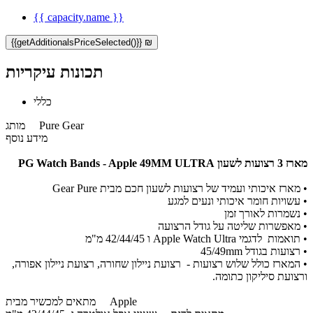
{{ capacity.name }}
{{getAdditionalsPriceSelected()}} ₪
תכונות עיקריות
כללי
Pure Gear
מותג
מידע נוסף
מארז 3 רצועות לשעון PG Watch Bands - Apple 49MM ULTRA
• מארז איכותי ועמיד של רצועות לשעון חכם מבית Gear Pure
• עשויות חומר איכותי ונעים למגע
• נשמרות לאורך זמן
• מאפשרות שליטה על גודל הרצועה
• תואמות לדגמי Apple Watch Ultra ו 42/44/45 מ"מ
• רצועות בגודל 45/49mm
• המארז כולל שלוש רצועות - רצועת ניילון שחורה, רצועת ניילון אפורה,
ורצועת סיליקון כתומה.
Apple
מתאים למכשיר מבית