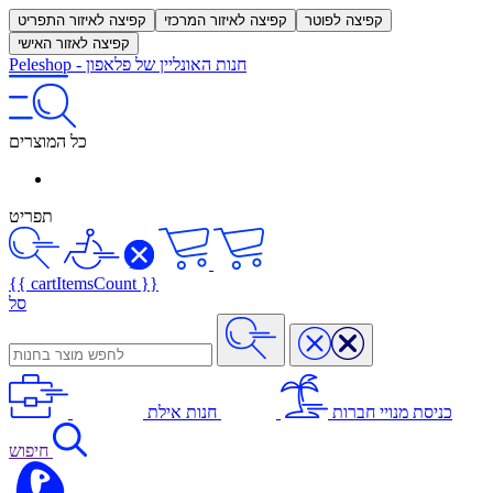
קפיצה לפוטר
קפיצה לאיזור המרכזי
קפיצה לאיזור התפריט
קפיצה לאזור האישי
חנות האונליין של פלאפון
-
Peleshop
כל המוצרים
תפריט
{{ cartItemsCount }}
סל
כניסת מנויי חברות
חנות אילת
חיפוש