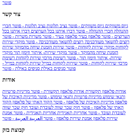
פוטר
צור קשר
גיוס משווקים
גיוס משווקים - פוטר
נציב תלונות
נציב תלונות - פוטר
חברי
ההנהלה
חברי ההנהלה - פוטר
דברו איתנו בכל הערוצים
דברו איתנו בכל
הערוצים - פוטר
פלאפון בעיר
פלאפון בעיר - פוטר
משרות
משרות - פוטר
רוצים להשאר מעודכנים?
רוצים להשאר מעודכנים? - פוטר
מוקדי שירות
לקוחות
מוקדי שירות לקוחות - פוטר
שירות הזמנת שיחה מהמוקד
שירות
הזמנת שיחה מהמוקד - פוטר
מוקדי שירות- איתור וזימון תור
מוקדי
שירות- איתור וזימון תור - פוטר
רשימת מרכזי שירות לקוחות
רשימת
מרכזי שירות לקוחות - פוטר
שירות לקוחות במייל
שירות לקוחות במייל -
פוטר
סניפים באילת
סניפים באילת - פוטר
אודות
אודות פלאפון תקשורת
אודות פלאפון תקשורת - פוטר
מדיניות פרטיות
ותנאי שימוש
מדיניות פרטיות ותנאי שימוש - פוטר
מדיניות האיכות של
פלאפון
מדיניות האיכות של פלאפון - פוטר
הקוד האתי של פלאפון
הקוד
האתי של פלאפון - פוטר
חוק שכר שווה לעובדת ועובד
חוק שכר שווה
לעובדת ועובד - פוטר
אחריות תאגידית
אחריות תאגידית - פוטר
אמנת
שירות פלאפון
אמנת שירות פלאפון - פוטר
العربية
العربية - פוטר
קבוצת בזק