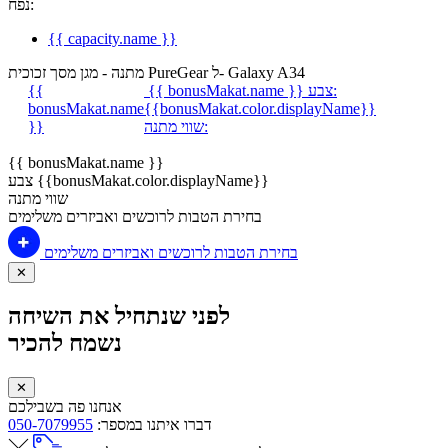
נפח:
{{ capacity.name }}
מתנה - מגן מסך זכוכית PureGear ל- Galaxy A34
צבע:
{{ bonusMakat.name }}
{{
bonusMakat.name
{{bonusMakat.color.displayName}}
שווי מתנה:
}}
{{ bonusMakat.name }}
צבע {{bonusMakat.color.displayName}}
שווי מתנה
בחירת הטבות לרוכשים ואביזרים משלימים
בחירת הטבות לרוכשים ואביזרים משלימים
✕
לפני שנתחיל את השיחה
נשמח להכיר
✕
אנחנו פה בשבילכם
דברו איתנו במספר:
050-7079955