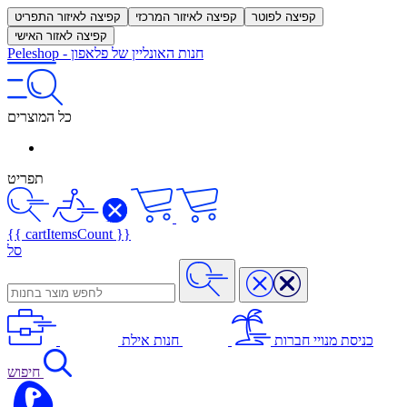
קפיצה לפוטר
קפיצה לאיזור המרכזי
קפיצה לאיזור התפריט
קפיצה לאזור האישי
חנות האונליין של פלאפון
-
Peleshop
כל המוצרים
תפריט
{{ cartItemsCount }}
סל
כניסת מנויי חברות
חנות אילת
חיפוש