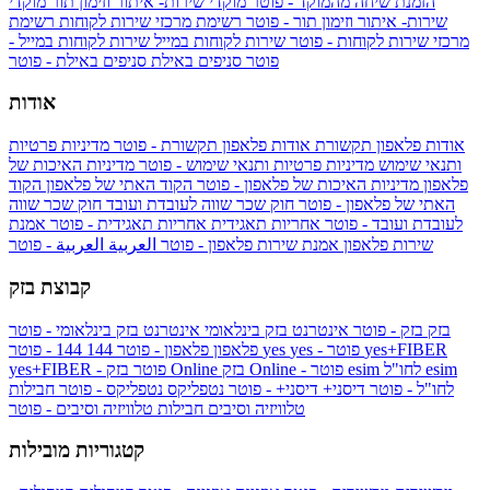
הזמנת שיחה מהמוקד - פוטר
מוקדי שירות- איתור וזימון תור
מוקדי
שירות- איתור וזימון תור - פוטר
רשימת מרכזי שירות לקוחות
רשימת
מרכזי שירות לקוחות - פוטר
שירות לקוחות במייל
שירות לקוחות במייל -
פוטר
סניפים באילת
סניפים באילת - פוטר
אודות
אודות פלאפון תקשורת
אודות פלאפון תקשורת - פוטר
מדיניות פרטיות
ותנאי שימוש
מדיניות פרטיות ותנאי שימוש - פוטר
מדיניות האיכות של
פלאפון
מדיניות האיכות של פלאפון - פוטר
הקוד האתי של פלאפון
הקוד
האתי של פלאפון - פוטר
חוק שכר שווה לעובדת ועובד
חוק שכר שווה
לעובדת ועובד - פוטר
אחריות תאגידית
אחריות תאגידית - פוטר
אמנת
שירות פלאפון
אמנת שירות פלאפון - פוטר
العربية
العربية - פוטר
קבוצת בזק
בזק
בזק - פוטר
אינטרנט בזק בינלאומי
אינטרנט בזק בינלאומי - פוטר
yes+FIBER
yes - פוטר
yes
144 - פוטר
פלאפון
פלאפון - פוטר
144
esim
esim לחו"ל
בזק Online - פוטר
בזק Online
yes+FIBER - פוטר
לחו"ל - פוטר
דיסני+
דיסני+ - פוטר
נטפליקס
נטפליקס - פוטר
חבילות
טלוויזיה וסיבים
חבילות טלוויזיה וסיבים - פוטר
קטגוריות מובילות