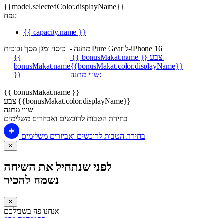
{{model.selectedColor.displayName}}
נפח:
{{ capacity.name }}
מתנה - כיסוי ומגן מסך זכוכית Pure Gear ל-iPhone 16
צבע:
{{ bonusMakat.name }}
{{
bonusMakat.name
{{bonusMakat.color.displayName}}
שווי מתנה:
}}
{{ bonusMakat.name }}
צבע {{bonusMakat.color.displayName}}
שווי מתנה
בחירת הטבות לרוכשים ואביזרים משלימים
בחירת הטבות לרוכשים ואביזרים משלימים
✕
לפני שנתחיל את השיחה
נשמח להכיר
✕
אנחנו פה בשבילכם