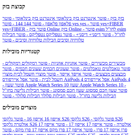
קבוצת בזק
בזק
בזק - פוטר
אינטרנט בזק בינלאומי
אינטרנט בזק בינלאומי - פוטר
yes+FIBER
yes - פוטר
yes
144 - פוטר
פלאפון
פלאפון - פוטר
144
esim
esim לחו"ל
בזק Online - פוטר
בזק Online
yes+FIBER - פוטר
לחו"ל - פוטר
דיסני+
דיסני+ - פוטר
נטפליקס
נטפליקס - פוטר
חבילות
טלוויזיה וסיבים
חבילות טלוויזיה וסיבים - פוטר
קטגוריות מובילות
מכשירים
מכשירים - פוטר
אוזניות
אוזניות - פוטר
רמקולים
רמקולים -
פוטר
טאבלטים
טאבלטים - פוטר
שעונים חכמים
שעונים חכמים - פוטר
מבצעים
מבצעים - פוטר
אייפד
אייפד - פוטר
מוצרי חשמל לבית
מוצרי
אפל איירפודס AirPods 4
אפל איירפודס AirPods 4
חשמל לבית - פוטר
שעון Apple Watch Series 10 -
שעון Apple Watch Series 10
- פוטר
פוטר
שעון חכם סמסונג
שעון חכם סמסונג - פוטר
חבילות גלישה בחו"ל
חבילות גלישה בחו"ל - פוטר
חבילות סלולר
חבילות סלולר - פוטר
מוצרים מובילים
גלקסי S26 - פוטר
גלקסי S26
גלקסי S26
אייפון 16
אייפון 16 - פוטר
גלקסי S26 אולטרה - פוטר
אייפון 17
אייפון 17 - פוטר
אייפון 17
אולטרה
פרו
אייפון 17 פרו - פוטר
אייפון 17 פרו מקס
אייפון 17 פרו מקס - פוטר