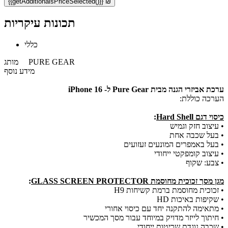
{{getAdditionalsPriceSelected()}} ₪
תכונות עיקריות
כללי
PURE GEAR
מותג
מידע נוסף
ערכת אביזרי הגנה מבית Pure Gear ל- iPhone 16
הערכה כוללת:
כיסוי דגם Hard Shell
:
• עיצוב חזק וגמיש
• בעל שכבה אחת
​• בעל באמפרים המונעים זעזועים
• עיצוב קומפקטי ייחודי
• צבע: שקוף
מגן מסך זכוכית מחוסמת GLASS SCREEN PROTECTOR
:
• זכוכית מחוסמת ברמת קשיחות H9
• שקיפות באיכות HD
• מתאימה להתקנה יחד עם כיסוי אחורי
• חיתוך לייזר מדויק במיוחד עבור מסך המכשיר
• שכבה נוגדת שריטות ייחודי