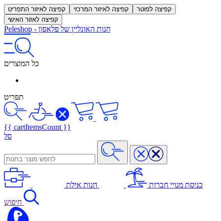
קפיצה לפוטר
קפיצה לאיזור המרכזי
קפיצה לאיזור התפריט
קפיצה לאזור האישי
חנות האונליין של פלאפון
-
Peleshop
כל המוצרים
תפריט
{{ cartItemsCount }}
סל
כניסת מנויי חברות
חנות אילת
חיפוש