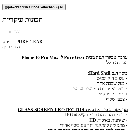
{{getAdditionalsPriceSelected()}} ₪
תכונות עיקריות
כללי
PURE GEAR
מותג
מידע נוסף
ערכת אביזרי הגנה מבית Pure Gear ל- iPhone 16 Pro Max
הערכה כוללת:
כיסוי דגם Hard Shell
:
• עיצוב חזק וגמיש
• בעל שכבה אחת
​• בעל באמפרים המונעים זעזועים
• עיצוב קומפקטי ייחודי
• צבע: שקוף
מגן מסך זכוכית מחוסמת GLASS SCREEN PROTECTOR
:
• זכוכית מחוסמת ברמת קשיחות H9
• שקיפות באיכות HD
• מתאימה להתקנה יחד עם כיסוי אחורי