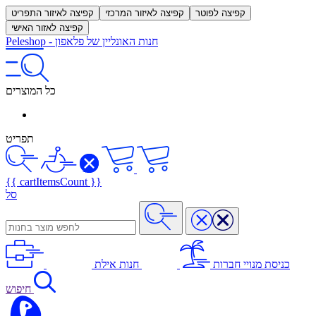
קפיצה לפוטר
קפיצה לאיזור המרכזי
קפיצה לאיזור התפריט
קפיצה לאזור האישי
חנות האונליין של פלאפון
-
Peleshop
כל המוצרים
תפריט
{{ cartItemsCount }}
סל
כניסת מנויי חברות
חנות אילת
חיפוש