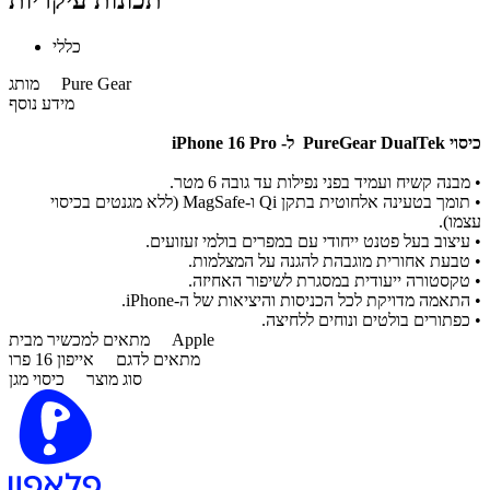
תכונות עיקריות
כללי
Pure Gear
מותג
מידע נוסף
כיסוי PureGear DualTek ל- iPhone 16 Pro
• מבנה קשיח ועמיד בפני נפילות עד גובה 6 מטר.
• תומך בטעינה אלחוטית בתקן Qi ו-MagSafe (ללא מגנטים בכיסוי
עצמו).
• עיצוב בעל פטנט ייחודי עם במפרים בולמי זעזועים.
• טבעת אחורית מוגבהת להגנה על המצלמות.
• טקסטורה ייעודית במסגרת לשיפור האחיזה.
• התאמה מדויקת לכל הכניסות והיציאות של ה-iPhone.
• כפתורים בולטים ונוחים ללחיצה.
Apple
מתאים למכשיר מבית
מתאים לדגם
אייפון 16 פרו
סוג מוצר
כיסוי מגן