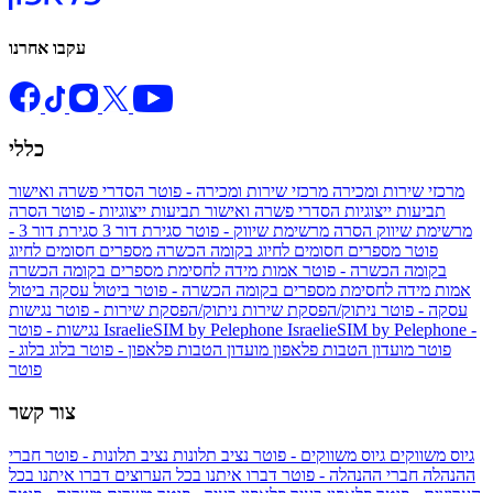
עקבו אחרנו
כללי
מרכזי שירות ומכירה
מרכזי שירות ומכירה - פוטר
הסדרי פשרה ואישור
תביעות ייצוגיות
הסדרי פשרה ואישור תביעות ייצוגיות - פוטר
הסרה
מרשימת שיווק
הסרה מרשימת שיווק - פוטר
סגירת דור 3
סגירת דור 3 -
פוטר
מספרים חסומים לחיוג בקומה הכשרה
מספרים חסומים לחיוג
בקומה הכשרה - פוטר
אמות מידה לחסימת מספרים בקומה הכשרה
אמות מידה לחסימת מספרים בקומה הכשרה - פוטר
ביטול עסקה
ביטול
עסקה - פוטר
ניתוק/הפסקת שירות
ניתוק/הפסקת שירות - פוטר
נגישות
IsraelieSIM by Pelephone -
IsraelieSIM by Pelephone
נגישות - פוטר
פוטר
מועדון הטבות פלאפון
מועדון הטבות פלאפון - פוטר
בלוג
בלוג -
פוטר
צור קשר
גיוס משווקים
גיוס משווקים - פוטר
נציב תלונות
נציב תלונות - פוטר
חברי
ההנהלה
חברי ההנהלה - פוטר
דברו איתנו בכל הערוצים
דברו איתנו בכל