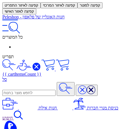
קפיצה לפוטר
קפיצה לאיזור המרכזי
קפיצה לאיזור התפריט
קפיצה לאזור האישי
חנות האונליין של פלאפון
-
Peleshop
כל המוצרים
תפריט
{{ cartItemsCount }}
סל
כניסת מנויי חברות
חנות אילת
חיפוש