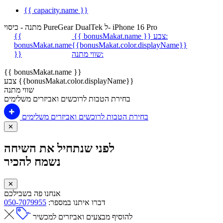
{{ capacity.name }}
מתנה - כיסוי PureGear DualTek ל- iPhone 16 Pro
צבע:
{{ bonusMakat.name }}
{{
bonusMakat.name
{{bonusMakat.color.displayName}}
שווי מתנה:
}}
{{ bonusMakat.name }}
צבע {{bonusMakat.color.displayName}}
שווי מתנה
בחירת הטבות לרוכשים ואביזרים משלימים
בחירת הטבות לרוכשים ואביזרים משלימים
✕
לפני שנתחיל את השיחה
נשמח להכיר
✕
אנחנו פה בשבילכם
דברו איתנו במספר:
050-7079955
להוסיף מבצעים ואביזרים למכשיר