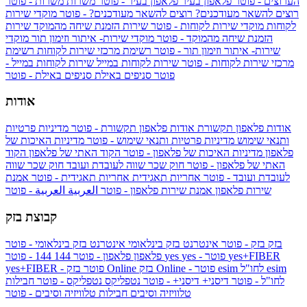
הערוצים - פוטר
פלאפון בעיר
פלאפון בעיר - פוטר
משרות
משרות - פוטר
רוצים להשאר מעודכנים?
רוצים להשאר מעודכנים? - פוטר
מוקדי שירות
לקוחות
מוקדי שירות לקוחות - פוטר
שירות הזמנת שיחה מהמוקד
שירות
הזמנת שיחה מהמוקד - פוטר
מוקדי שירות- איתור וזימון תור
מוקדי
שירות- איתור וזימון תור - פוטר
רשימת מרכזי שירות לקוחות
רשימת
מרכזי שירות לקוחות - פוטר
שירות לקוחות במייל
שירות לקוחות במייל -
פוטר
סניפים באילת
סניפים באילת - פוטר
אודות
אודות פלאפון תקשורת
אודות פלאפון תקשורת - פוטר
מדיניות פרטיות
ותנאי שימוש
מדיניות פרטיות ותנאי שימוש - פוטר
מדיניות האיכות של
פלאפון
מדיניות האיכות של פלאפון - פוטר
הקוד האתי של פלאפון
הקוד
האתי של פלאפון - פוטר
חוק שכר שווה לעובדת ועובד
חוק שכר שווה
לעובדת ועובד - פוטר
אחריות תאגידית
אחריות תאגידית - פוטר
אמנת
שירות פלאפון
אמנת שירות פלאפון - פוטר
العربية
العربية - פוטר
קבוצת בזק
בזק
בזק - פוטר
אינטרנט בזק בינלאומי
אינטרנט בזק בינלאומי - פוטר
yes+FIBER
yes - פוטר
yes
144 - פוטר
פלאפון
פלאפון - פוטר
144
esim
esim לחו"ל
בזק Online - פוטר
בזק Online
yes+FIBER - פוטר
לחו"ל - פוטר
דיסני+
דיסני+ - פוטר
נטפליקס
נטפליקס - פוטר
חבילות
טלוויזיה וסיבים
חבילות טלוויזיה וסיבים - פוטר