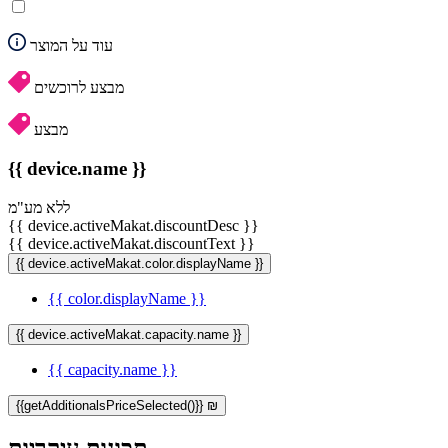
עוד על המוצר
מבצע לרוכשים
מבצע
{{ device.name }}
ללא מע"מ
{{ device.activeMakat.discountDesc }}
{{ device.activeMakat.discountText }}
{{ device.activeMakat.color.displayName }}
{{ color.displayName }}
{{ device.activeMakat.capacity.name }}
{{ capacity.name }}
{{getAdditionalsPriceSelected()}} ₪